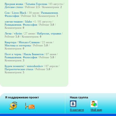
Вредная кошка
/
Татьяна Горелова
/ 05 августа /
Детские стихи
/ Рейтинг
2.5
/ Комментриев:
2
Сон
/
Lizon Black
/ 30 июля /
Размышления.
Философия
/ Рейтинг
3.5
/ Комментриев:
3
элегия тишине
/
Idaho
+1
/ 01 августа /
Размышления. Философия
/ Рейтинг
3.0
/
Комментриев:
0
Легко
/
vikrim
/ 27 июня /
Наброски, отрывки
/
Рейтинг
5.0
/ Комментриев:
0
Квартира
/
Михаил Сливкин
/ 22 июля /
Мистика и эзотерика
/ Рейтинг
5.0
/
Комментриев:
0
Поэт и чернь
/
Наиль Бикметов
/ 07 июня /
Размышления. Философия
/ Рейтинг
5.0
/
Комментриев:
3
Будем помнить!
/
mmoshenkov
/ 07 апреля /
Патриотические стихи
/ Рейтинг
5.0
/
Комментриев:
5
Я поддерживаю проект
Наша группа
В контакте
Мой мир