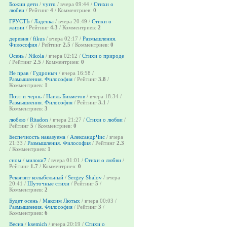
Божии дети
/
vyrru
/ вчера 09:44 /
Стихи о
любви
/ Рейтинг
4
/ Комментриев:
0
ГРУСТЬ
/
Ладенка
/ вчера 20:49 /
Стихи о
жизни
/ Рейтинг
4.3
/ Комментриев:
2
деревня
/
fikus
/ вчера 02:17 /
Размышления.
Философия
/ Рейтинг
2.5
/ Комментриев:
0
Осень
/
Nikola
/ вчера 02:12 /
Стихи о природе
/ Рейтинг
2.5
/ Комментриев:
0
Не прав
/
Гудроныч
/ вчера 16:58 /
Размышления. Философия
/ Рейтинг
3.8
/
Комментриев:
1
Поэт и чернь
/
Наиль Бикметов
/ вчера 18:34 /
Размышления. Философия
/ Рейтинг
3.1
/
Комментриев:
3
люблю
/
Ritadon
/ вчера 21:27 /
Стихи о любви
/
Рейтинг
5
/ Комментриев:
0
Беспечность наказуема
/
АлександрЧис
/ вчера
21:33 /
Размышления. Философия
/ Рейтинг
2.3
/ Комментриев:
1
сном
/
милоки7
/ вчера 01:01 /
Стихи о любви
/
Рейтинг
1.7
/ Комментриев:
0
Реквизит колыбельный
/
Sergey Shalov
/ вчера
20:41 /
Шуточные стихи
/ Рейтинг
5
/
Комментриев:
2
Будет осень
/
Максим Лютых
/ вчера 00:03 /
Размышления. Философия
/ Рейтинг
3
/
Комментриев:
6
Весна
/
ksemich
/ вчера 20:19 /
Стихи о