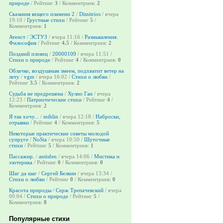
природе
/ Рейтинг
3
/ Комментриев:
2
Сказания вещего пламени 2
/
Dimitrios
/ вчера
19:10 /
Грустные стихи
/ Рейтинг
5
/
Комментриев:
1
Атеист
/
ЭСТУЗ
/ вчера 11:16 /
Размышления.
Философия
/ Рейтинг
4.5
/ Комментриев:
2
Поздний пловец
/
20000109
/ вчера 11:51 /
Стихи о природе
/ Рейтинг
4
/ Комментриев:
0
Облачко, воздушным змеем, подхватит ветер на
лету
/
vgm
/ вчера 16:02 /
Стихи о любви
/
Рейтинг
3.5
/ Комментриев:
2
Судьба не предрешена
/
Хулио Ган
/ вчера
12:23 /
Патриотические стихи
/ Рейтинг
4
/
Комментриев:
2
Я так хочу...
/
mihlin
/ вчера 12:18 /
Наброски,
отрывки
/ Рейтинг
4
/ Комментриев:
5
Некоторые практические советы молодой
супруге
/
NoSta
/ вчера 10:50 /
Шуточные
стихи
/ Рейтинг
5
/ Комментриев:
1
Пассажир.
/
antisfen
/ вчера 14:06 /
Мистика и
эзотерика
/ Рейтинг
0
/ Комментриев:
0
Шаг да шаг
/
Сергей Белкин
/ вчера 13:34 /
Стихи о любви
/ Рейтинг
0
/ Комментриев:
0
Красота природы
/
Серж Трепачевский
/ вчера
00:04 /
Стихи о природе
/ Рейтинг
5
/
Комментриев:
8
Популярные стихи