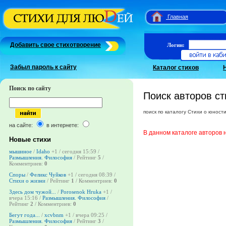
Главная
Добавить свое стихотворение
Логин:
Забыл пароль к сайту
Каталог стихов
Поиск по сайту
Поиск авторов ст
поиск по каталогу Стихи о юност
на сайте:
в интернете:
В данном каталоге авторов 
Новые стихи
мышиное
/
Idaho
+1
/ сегодня 15:59 /
Размышления. Философия
/ Рейтинг
5
/
Комментриев:
0
Споры
/
Феликс Чуйков
+1
/ сегодня 08:39 /
Стихи о жизни
/ Рейтинг
1
/ Комментриев:
0
Здесь дом чужой...
/
Porosenok Hruka
+1
/
вчера 15:16 /
Размышления. Философия
/
Рейтинг
2
/ Комментриев:
0
Бегут года...
/
xcvbnm
+1
/ вчера 09:25 /
Размышления. Философия
/ Рейтинг
3
/