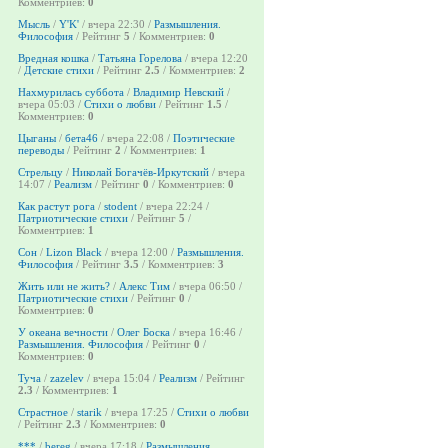
Комментриев:
0
Мысль
/
Y'K'
/ вчера 22:30 /
Размышления.
Философия
/ Рейтинг
5
/ Комментриев:
0
Вредная кошка
/
Татьяна Горелова
/ вчера 12:20
/
Детские стихи
/ Рейтинг
2.5
/ Комментриев:
2
Нахмурилась суббота
/
Владимир Невский
/
вчера 05:03 /
Стихи о любви
/ Рейтинг
1.5
/
Комментриев:
0
Цыганы
/
бета46
/ вчера 22:08 /
Поэтические
переводы
/ Рейтинг
2
/ Комментриев:
1
Стрельцу
/
Николай Богачёв-Иркутский
/ вчера
14:07 /
Реализм
/ Рейтинг
0
/ Комментриев:
0
Как растут рога
/
stodent
/ вчера 22:24 /
Патриотические стихи
/ Рейтинг
5
/
Комментриев:
1
Сон
/
Lizon Black
/ вчера 12:00 /
Размышления.
Философия
/ Рейтинг
3.5
/ Комментриев:
3
Жить или не жить?
/
Алекс Тим
/ вчера 06:50 /
Патриотические стихи
/ Рейтинг
0
/
Комментриев:
0
У океана вечности
/
Олег Боска
/ вчера 16:46 /
Размышления. Философия
/ Рейтинг
0
/
Комментриев:
0
Туча
/
zazelev
/ вчера 15:04 /
Реализм
/ Рейтинг
2.3
/ Комментриев:
1
Страстное
/
starik
/ вчера 17:25 /
Стихи о любви
/ Рейтинг
2.3
/ Комментриев:
0
***
/
bereg
/ вчера 17:18 /
Размышления.