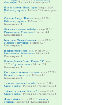
Философия
/ Рейтинг
0
/ Комментриев:
0
В море памяти
/
Игорь Гарде
/ вчера 12:29 /
Наброски, отрывки
/ Рейтинг
3
/ Комментриев:
1
Снежане Аэндо
/
Burovik
/ вчера 06:56 /
Наброски, отрывки
/ Рейтинг
3.3
/
Комментриев:
4
Женщины и цветы
/
variaciya
/ вчера 16:16 /
Размышления. Философия
/ Рейтинг
3.3
/
Комментриев:
0
Квартира
/
Михаил Сливкин
/ вчера 10:40 /
Мистика и эзотерика
/ Рейтинг
4.7
/
Комментриев:
0
конспирологическое
/
olo
/ вчера 00:17 /
Размышления. Философия
/ Рейтинг
3.5
/
Комментриев:
0
Памяти Линдси Грэма
/
Кухтов С.Г.
/ вчера
18:33 /
Грустные стихи
/ Рейтинг
2.8
/
Комментриев:
3
Стих про загнивание
/
частник
/ вчера 17:21 /
Патриотические стихи
/ Рейтинг
1
/
Комментриев:
1
Ты только вспомни
/
turveles
/ вчера 12:16 /
Стихи о любви
/ Рейтинг
1.5
/ Комментриев:
0
Тайная (не) опора
/
Annetta:*
/ вчера 04:23 /
Стихи о любви
/ Рейтинг
1.5
/ Комментриев:
0
Легко
/
vikrim
/ вчера 09:13 /
Наброски,
отрывки
/ Рейтинг
3.3
/ Комментриев:
0