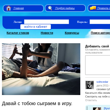
Главная
Подбор рифмы
Правила 
Логин:
Пароль:
Каталог стихов
Новости
Конкурсы
Поиск автор
Добавить свой
Оставлять коммент
пользователи
solncedar
дата:2011-
своими гу
Касаться лба свои
Смотреть на тебя с
Ответить
Давай с тобою сыграем в игру.
[Кукл