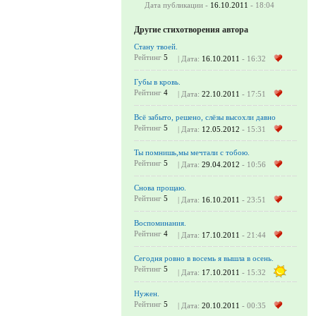
Дата публикации -
16.10.2011
- 18:04
Другие стихотворения автора
Стану твоей.
Рейтинг
5
| Дата:
16.10.2011
- 16:32
Губы в кровь.
Рейтинг
4
| Дата:
22.10.2011
- 17:51
Всё забыто, решено, слёзы высохли давно
Рейтинг
5
| Дата:
12.05.2012
- 15:31
Ты помнишь,мы мечтали с тобою.
Рейтинг
5
| Дата:
29.04.2012
- 10:56
Снова прощаю.
Рейтинг
5
| Дата:
16.10.2011
- 23:51
Воспоминания.
Рейтинг
4
| Дата:
17.10.2011
- 21:44
Сегодня ровно в восемь я вышла в осень.
Рейтинг
5
| Дата:
17.10.2011
- 15:32
Нужен.
Рейтинг
5
| Дата:
20.10.2011
- 00:35