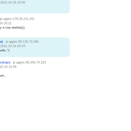
:2011-10-16 19:30
ip адрес:178.35.211.241
16 20:11
у я тож люблю)))
а]
ip адрес:95.135.73.186
:2011-10-16 20:43
ибо..*)
ovskaya
ip адрес:80.255.74.233
10-16 23:38
ия...