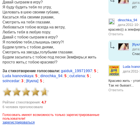
Давай сыграем в игру?
дата
Я буду будить тебя по утру,
И?
Целовать в шею своими губами,
Касаться лба своими руками,
dinochka_94
Смотреть на тебя глазами.
дата:2011-10-
Любоваться тобою всегда на ветру,
красиво)) а земфир
Любить тебя в любую пору.
Ответить
Давай с тобою сыграем в игру?
Я полюблю тебя,слышишь смогу?!
[Кукл
Будем гулять с тобою днями,
дата
Смотреть на звезды,голубыми глазами.
Спас
Будем засыпать с тобою под песни Земфиры,и жить
просто жить,с тобою красиво!?
Luda Ivan
За стихотворение голосовали:
gaiduk_19971997
:
5
;
дата:2011-
Luda Ivanovskaya
:
5
;
dinochka_94
:
5
;
cut.elena
:
5
;
solncedar
:
3
;
[Кукла]
:
5
;
Красиво жить - утоп
Так не бывает...
Ответить
Рейтинг стихотворения:
4.7
6 человек проголосовало
Голосовать имеют возможность только зарегистрированные
пользователи!
зарегистрироваться