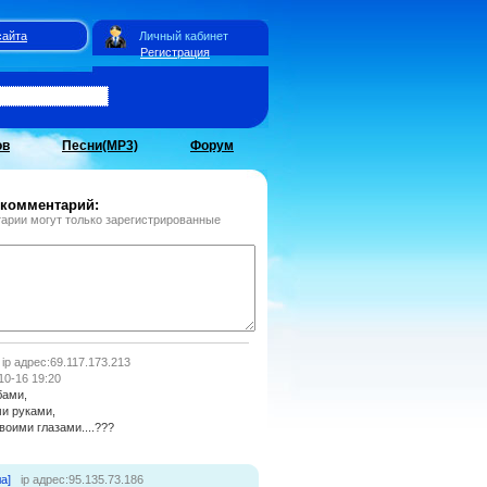
сайта
Личный кабинет
Регистрация
ов
Песни(MP3)
Форум
 комментарий:
арии могут только зарегистрированные
ip адрес:69.117.173.213
10-16 19:20
бами,
ми руками,
воими глазами....???
а]
ip адрес:95.135.73.186