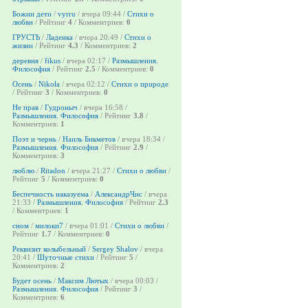
Божии дети
/
vyrru
/ вчера 09:44 /
Стихи о
любви
/ Рейтинг
4
/ Комментриев:
0
ГРУСТЬ
/
Ладенка
/ вчера 20:49 /
Стихи о
жизни
/ Рейтинг
4.3
/ Комментриев:
2
деревня
/
fikus
/ вчера 02:17 /
Размышления.
Философия
/ Рейтинг
2.5
/ Комментриев:
0
Осень
/
Nikola
/ вчера 02:12 /
Стихи о природе
/ Рейтинг
3
/ Комментриев:
0
Не прав
/
Гудроныч
/ вчера 16:58 /
Размышления. Философия
/ Рейтинг
3.8
/
Комментриев:
1
Поэт и чернь
/
Наиль Бикметов
/ вчера 18:34 /
Размышления. Философия
/ Рейтинг
2.9
/
Комментриев:
3
люблю
/
Ritadon
/ вчера 21:27 /
Стихи о любви
/
Рейтинг
5
/ Комментриев:
0
Беспечность наказуема
/
АлександрЧис
/ вчера
21:33 /
Размышления. Философия
/ Рейтинг
2.3
/ Комментриев:
1
сном
/
милоки7
/ вчера 01:01 /
Стихи о любви
/
Рейтинг
1.7
/ Комментриев:
0
Реквизит колыбельный
/
Sergey Shalov
/ вчера
20:41 /
Шуточные стихи
/ Рейтинг
5
/
Комментриев:
2
Будет осень
/
Максим Лютых
/ вчера 00:03 /
Размышления. Философия
/ Рейтинг
3
/
Комментриев:
6