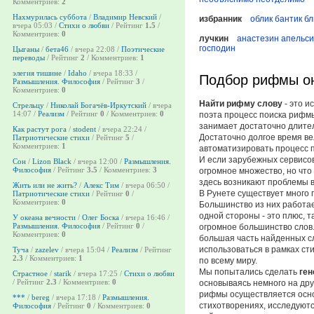
Комментриев:
2
Нахмурилась суббота
/
Владимир Невский
/
избранник
облик
бантик
бл
вчера 05:03 /
Стихи о любви
/ Рейтинг
1.5
/
Комментриев:
0
лучкин
анастезин
апельс
господин
Цыганы
/
бета46
/ вчера 22:08 /
Поэтические
переводы
/ Рейтинг
2
/ Комментриев:
1
элегия тишине
/
Idaho
/ вчера 18:33 /
Подбор рифмы о
Размышления. Философия
/ Рейтинг
3
/
Комментриев:
0
Найти рифму слову
- это и
Стрельцу
/
Николай Богачёв-Иркутский
/ вчера
14:07 /
Реализм
/ Рейтинг
0
/ Комментриев:
0
поэта процесс поиска рифмы
занимает достаточно длите
Как растут рога
/
stodent
/ вчера 22:24 /
Достаточно долгое время в
Патриотические стихи
/ Рейтинг
5
/
Комментриев:
1
автоматизировать процесс 
И если зарубежных сервисов
Сон
/
Lizon Black
/ вчера 12:00 /
Размышления.
Философия
/ Рейтинг
3.5
/ Комментриев:
3
огромное множество, но что 
здесь возникают проблемы в
Жить или не жить?
/
Алекс Тим
/ вчера 06:50 /
В Рунете существует много
Патриотические стихи
/ Рейтинг
0
/
Комментриев:
0
Большинство из них работае
одной стороны - это плюс, т
У океана вечности
/
Олег Боска
/ вчера 16:46 /
Размышления. Философия
/ Рейтинг
0
/
огромное большинство слов.
Комментриев:
0
большая часть найденных с
использоваться в рамках ст
Туча
/
zazelev
/ вчера 15:04 /
Реализм
/ Рейтинг
2.3
/ Комментриев:
1
по всему миру
.
Мы попытались сделать
ген
Страстное
/
starik
/ вчера 17:25 /
Стихи о любви
/ Рейтинг
2.3
/ Комментриев:
0
основываясь немного на дру
рифмы осуществляется осн
***
/
bereg
/ вчера 17:18 /
Размышления.
стихотворениях, исследуютс
Философия
/ Рейтинг
0
/ Комментриев:
0