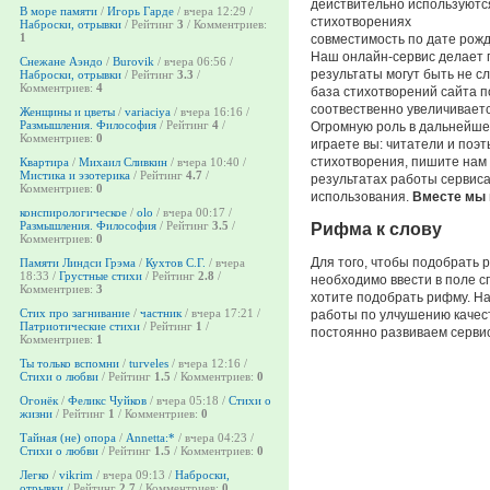
действительно используютс
В море памяти
/
Игорь Гарде
/ вчера 12:29 /
стихотворениях
Наброски, отрывки
/ Рейтинг
3
/ Комментриев:
1
совместимость по дате рож
Наш онлайн-сервис делает п
Снежане Аэндо
/
Burovik
/ вчера 06:56 /
результаты могут быть не 
Наброски, отрывки
/ Рейтинг
3.3
/
Комментриев:
4
база стихотворений сайта п
соотвественно увеличиваетс
Женщины и цветы
/
variaciya
/ вчера 16:16 /
Размышления. Философия
/ Рейтинг
4
/
Огромную роль в дальнейше
Комментриев:
0
играете вы: читатели и поэ
стихотворения, пишите нам
Квартира
/
Михаил Сливкин
/ вчера 10:40 /
Мистика и эзотерика
/ Рейтинг
4.7
/
результатах работы сервиса
Комментриев:
0
использования.
Вместе мы 
конспирологическое
/
olo
/ вчера 00:17 /
Размышления. Философия
/ Рейтинг
3.5
/
Рифма к слову
Комментриев:
0
Для того, чтобы подобрать р
Памяти Линдси Грэма
/
Кухтов С.Г.
/ вчера
18:33 /
Грустные стихи
/ Рейтинг
2.8
/
необходимо ввести в поле с
Комментриев:
3
хотите подобрать рифму. Н
Стих про загнивание
/
частник
/ вчера 17:21 /
работы по улчушению качес
Патриотические стихи
/ Рейтинг
1
/
постоянно развиваем сервис
Комментриев:
1
Ты только вспомни
/
turveles
/ вчера 12:16 /
Стихи о любви
/ Рейтинг
1.5
/ Комментриев:
0
Огонёк
/
Феликс Чуйков
/ вчера 05:18 /
Стихи о
жизни
/ Рейтинг
1
/ Комментриев:
0
Тайная (не) опора
/
Annetta:*
/ вчера 04:23 /
Стихи о любви
/ Рейтинг
1.5
/ Комментриев:
0
Легко
/
vikrim
/ вчера 09:13 /
Наброски,
отрывки
/ Рейтинг
2.7
/ Комментриев:
0