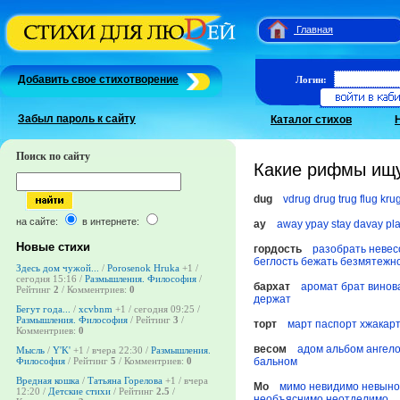
Главная
Добавить свое стихотворение
Логин:
Забыл пароль к сайту
Каталог стихов
Поиск по сайту
Какие рифмы ищу
dug
vdrug
drug
trug
flug
kru
на сайте:
в интернете:
ay
away
ypay
stay
davay
pl
Новые стихи
гордость
разобрать
невес
беглость
бежать
безмятежн
Здесь дом чужой...
/
Porosenok Hruka
+1
/
сегодня 15:16 /
Размышления. Философия
/
бархат
аромат
брат
винов
Рейтинг
2
/ Комментриев:
0
держат
Бегут года...
/
xcvbnm
+1
/ сегодня 09:25 /
Размышления. Философия
/ Рейтинг
3
/
торт
март
паспорт
хжакар
Комментриев:
0
весом
адом
альбом
ангел
Мысль
/
Y'K'
+1
/ вчера 22:30 /
Размышления.
бальном
Философия
/ Рейтинг
5
/ Комментриев:
0
Вредная кошка
/
Татьяна Горелова
+1
/ вчера
Мо
мимо
невидимо
невыно
12:20 /
Детские стихи
/ Рейтинг
2.5
/
необъяснимо
неотделимо