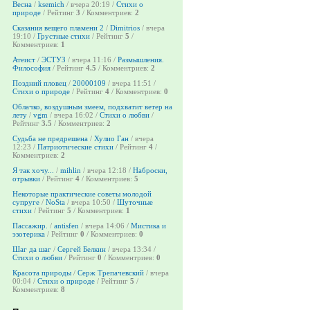
Весна
/
ksemich
/ вчера 20:19 /
Стихи о
природе
/ Рейтинг
3
/ Комментриев:
2
Сказания вещего пламени 2
/
Dimitrios
/ вчера
19:10 /
Грустные стихи
/ Рейтинг
5
/
Комментриев:
1
Атеист
/
ЭСТУЗ
/ вчера 11:16 /
Размышления.
Философия
/ Рейтинг
4.5
/ Комментриев:
2
Поздний пловец
/
20000109
/ вчера 11:51 /
Стихи о природе
/ Рейтинг
4
/ Комментриев:
0
Облачко, воздушным змеем, подхватит ветер на
лету
/
vgm
/ вчера 16:02 /
Стихи о любви
/
Рейтинг
3.5
/ Комментриев:
2
Судьба не предрешена
/
Хулио Ган
/ вчера
12:23 /
Патриотические стихи
/ Рейтинг
4
/
Комментриев:
2
Я так хочу...
/
mihlin
/ вчера 12:18 /
Наброски,
отрывки
/ Рейтинг
4
/ Комментриев:
5
Некоторые практические советы молодой
супруге
/
NoSta
/ вчера 10:50 /
Шуточные
стихи
/ Рейтинг
5
/ Комментриев:
1
Пассажир.
/
antisfen
/ вчера 14:06 /
Мистика и
эзотерика
/ Рейтинг
0
/ Комментриев:
0
Шаг да шаг
/
Сергей Белкин
/ вчера 13:34 /
Стихи о любви
/ Рейтинг
0
/ Комментриев:
0
Красота природы
/
Серж Трепачевский
/ вчера
00:04 /
Стихи о природе
/ Рейтинг
5
/
Комментриев:
8