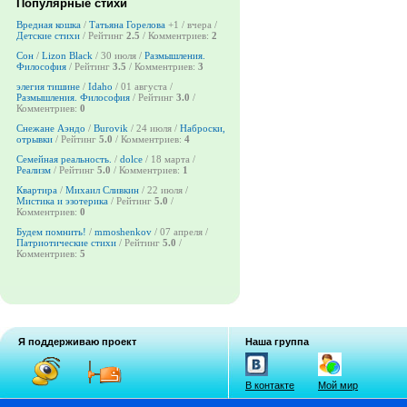
Популярные стихи
Вредная кошка
/
Татьяна Горелова
+1
/ вчера /
Детские стихи
/ Рейтинг
2.5
/ Комментриев:
2
Сон
/
Lizon Black
/ 30 июля /
Размышления.
Философия
/ Рейтинг
3.5
/ Комментриев:
3
элегия тишине
/
Idaho
/ 01 августа /
Размышления. Философия
/ Рейтинг
3.0
/
Комментриев:
0
Снежане Аэндо
/
Burovik
/ 24 июля /
Наброски,
отрывки
/ Рейтинг
5.0
/ Комментриев:
4
Семейная реальность.
/
dolce
/ 18 марта /
Реализм
/ Рейтинг
5.0
/ Комментриев:
1
Квартира
/
Михаил Сливкин
/ 22 июля /
Мистика и эзотерика
/ Рейтинг
5.0
/
Комментриев:
0
Будем помнить!
/
mmoshenkov
/ 07 апреля /
Патриотические стихи
/ Рейтинг
5.0
/
Комментриев:
5
Я поддерживаю проект
Наша группа
В контакте
Мой мир