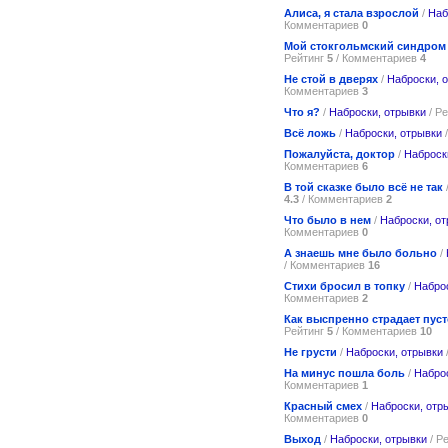
Алиса, я стала взрослой
/
Наб
Комментариев
0
Мой стокгольмский синдром
Рейтинг
5
/ Комментариев
4
Не стой в дверях
/
Наброски, 
Комментариев
3
Что я?
/
Наброски, отрывки
/ Р
Всё ложь
/
Наброски, отрывки
/
Пожалуйста, доктор
/
Наброск
Комментариев
6
В той сказке было всё не так
4.3
/ Комментариев
2
Что было в нем
/
Наброски, о
Комментариев
0
А знаешь мне было больно
/
/ Комментариев
16
Стихи бросил в топку
/
Набро
Комментариев
2
Как выспренно страдает пус
Рейтинг
5
/ Комментариев
10
Не грусти
/
Наброски, отрывки
На минус пошла боль
/
Набро
Комментариев
1
Красный смех
/
Наброски, отр
Комментариев
0
Выход
/
Наброски, отрывки
/ Р