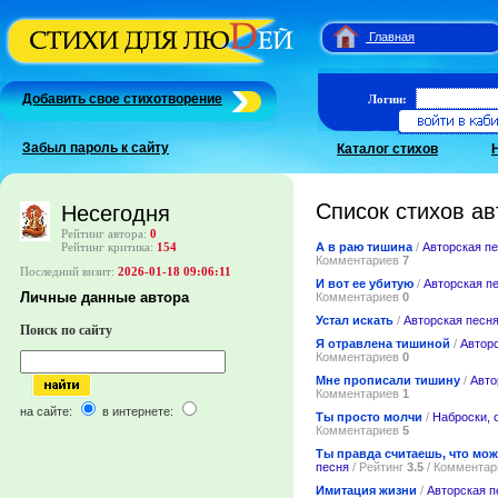
Главная
Добавить свое стихотворение
Логин:
Забыл пароль к сайту
Каталог стихов
Список стихов ав
Несегодня
Рейтинг автора:
0
А в раю тишина
/
Авторская п
Рейтинг критика:
154
Комментариев
7
Последний визит:
2026-01-18 09:06:11
И вот ее убитую
/
Авторская п
Личные данные автора
Комментариев
0
Устал искать
/
Авторская песн
Поиск по сайту
Я отравлена тишиной
/
Автор
Комментариев
0
Мне прописали тишину
/
Авто
Комментариев
1
на сайте:
в интернете:
Ты просто молчи
/
Наброски, 
Комментариев
5
Ты правда считаешь, что мо
песня
/ Рейтинг
3.5
/ Коммента
Имитация жизни
/
Авторская п