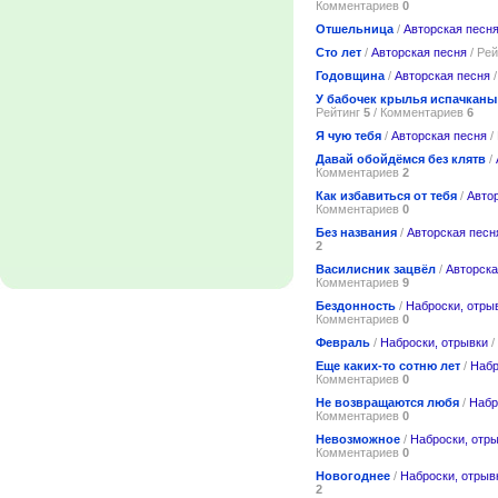
Комментариев
0
Отшельница
/
Авторская песн
Сто лет
/
Авторская песня
/ Ре
Годовщина
/
Авторская песня
/
У бабочек крылья испачкан
Рейтинг
5
/ Комментариев
6
Я чую тебя
/
Авторская песня
/
Давай обойдёмся без клятв
/
Комментариев
2
Как избавиться от тебя
/
Авто
Комментариев
0
Без названия
/
Авторская песн
2
Василисник зацвёл
/
Авторска
Комментариев
9
Бездонность
/
Наброски, отры
Комментариев
0
Февраль
/
Наброски, отрывки
/
Еще каких-то сотню лет
/
Набр
Комментариев
0
Не возвращаются любя
/
Набр
Комментариев
0
Невозможное
/
Наброски, отр
Комментариев
0
Новогоднее
/
Наброски, отрыв
2