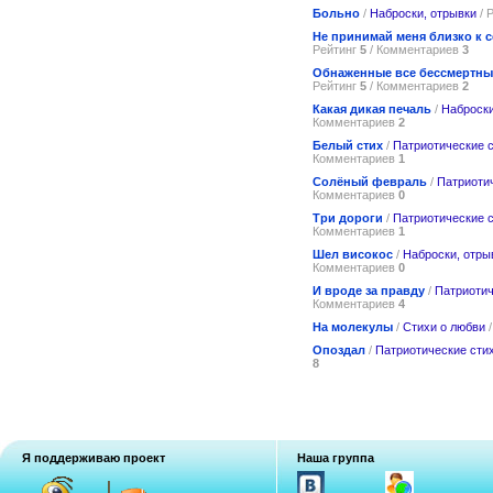
Больно
/
Наброски, отрывки
/ 
Не принимай меня близко к 
Рейтинг
5
/ Комментариев
3
Обнаженные все бессмертн
Рейтинг
5
/ Комментариев
2
Какая дикая печаль
/
Наброски
Комментариев
2
Белый стих
/
Патриотические 
Комментариев
1
Солёный февраль
/
Патриоти
Комментариев
0
Три дороги
/
Патриотические 
Комментариев
1
Шел високос
/
Наброски, отры
Комментариев
0
И вроде за правду
/
Патриотич
Комментариев
4
На молекулы
/
Стихи о любви
/
Опоздал
/
Патриотические сти
8
Я поддерживаю проект
Наша группа