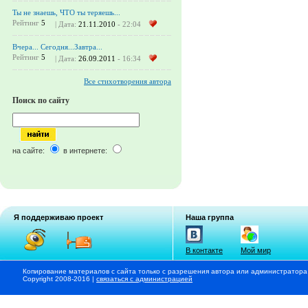
Ты не знаешь, ЧТО ты теряешь...
Рейтинг
5
| Дата:
21.11.2010
- 22:04
Вчера... Сегодня...Завтра...
Рейтинг
5
| Дата:
26.09.2011
- 16:34
Все стихотворения автора
Поиск по сайту
на сайте:
в интернете:
Я поддерживаю проект
Наша группа
В контакте
Мой мир
Копирование материалов с сайта только с разрешения автора или администратора
Copyright 2008-2016 |
связаться с администрацией