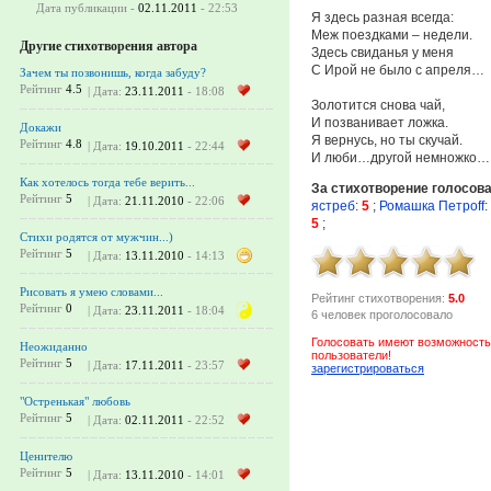
Дата публикации -
02.11.2011
- 22:53
Я здесь разная всегда:
Меж поездками – недели.
Другие стихотворения автора
Здесь свиданья у меня
С Ирой не было с апреля…
Зачем ты позвонишь, когда забуду?
Рейтинг
4.5
| Дата:
23.11.2011
- 18:08
Золотится снова чай,
И позванивает ложка.
Докажи
Я вернусь, но ты скучай.
Рейтинг
4.8
| Дата:
19.10.2011
- 22:44
И люби…другой немножко…
Как хотелось тогда тебе верить...
За стихотворение голосов
Рейтинг
5
| Дата:
21.11.2010
- 22:06
ястреб
:
5
;
Ромашка Петроff
:
5
;
Стихи родятся от мужчин...)
Рейтинг
5
| Дата:
13.11.2010
- 14:13
Рисовать я умею словами...
Рейтинг стихотворения:
5.0
Рейтинг
0
| Дата:
23.11.2011
- 18:04
6 человек проголосовало
Голосовать имеют возможность
Неожиданно
пользователи!
Рейтинг
5
| Дата:
17.11.2011
- 23:57
зарегистрироваться
"Остренькая" любовь
Рейтинг
5
| Дата:
02.11.2011
- 22:52
Ценителю
Рейтинг
5
| Дата:
13.11.2010
- 14:01