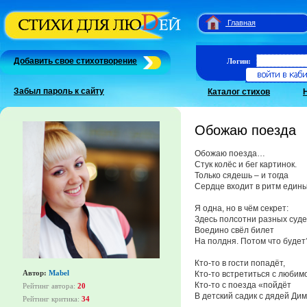
Главная
Добавить свое стихотворение
Логин:
Забыл пароль к сайту
Каталог стихов
Обожаю поезда
Обожаю поезда…
Стук колёс и бег картинок.
Только сядешь – и тогда
Сердце входит в ритм едины
Я одна, но в чём секрет:
Здесь полсотни разных суд
Воедино свёл билет
На полдня. Потом что будет
Кто-то в гости попадёт,
Автор:
Mabel
Кто-то встретиться с любим
Кто-то с поезда «пойдёт
Рейтинг автора:
20
В детский садик с дядей Дим
Рейтинг критика:
34