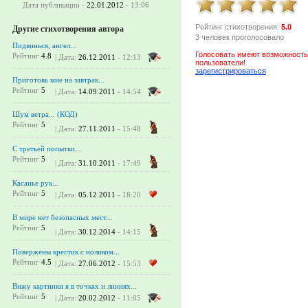
Дата публикации -
22.01.2012
- 13:06
Рейтинг стихотворения:
5.0
Другие стихотворения автора
3 человек проголосовало
Подвинься, ангел...
Голосовать имеют возможность
Рейтинг
4.8
| Дата:
26.12.2011
- 12:13
пользователи!
зарегистрироваться
Приготовь мне на завтрак...
Рейтинг
5
| Дата:
14.09.2011
- 14:54
Шум ветра... (КОД)
Рейтинг
5
| Дата:
27.11.2011
- 15:48
С третьей попытки...
Рейтинг
5
| Дата:
31.10.2011
- 17:49
Касанье рук...
Рейтинг
5
| Дата:
05.12.2011
- 18:20
В мире нет безопасных мест...
Рейтинг
5
| Дата:
30.12.2014
- 14:15
Повержены крестик с ноликом...
Рейтинг
4.5
| Дата:
27.06.2012
- 15:53
Вижу картинки я в точках и линиях...
Рейтинг
5
| Дата:
20.02.2012
- 11:05