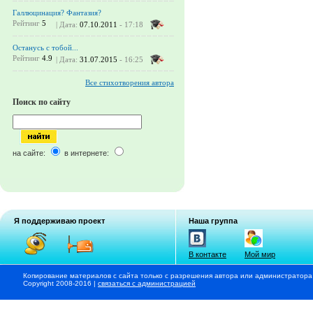
Галлюцинация? Фантазия?
Рейтинг
5
| Дата:
07.10.2011
- 17:18
Останусь с тобой...
Рейтинг
4.9
| Дата:
31.07.2015
- 16:25
Все стихотворения автора
Поиск по сайту
на сайте:
в интернете:
Я поддерживаю проект
Наша группа
В контакте
Мой мир
Копирование материалов с сайта только с разрешения автора или администратора
Copyright 2008-2016 |
связаться с администрацией