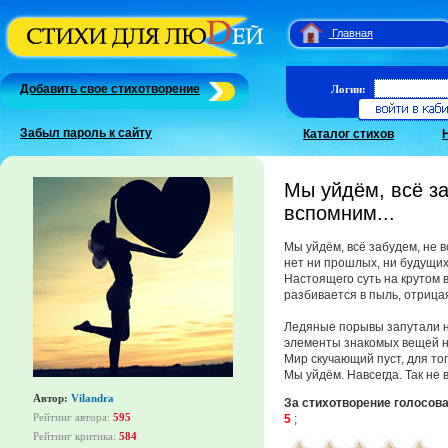
Главная
Добавить свое стихотворение
Логин:
Забыл пароль к сайту
Каталог стихов
Мы уйдём, всё за
вспомним...
Мы уйдём, всё забудем, не в
нет ни прошлых, ни будущих
Настоящего суть на крутом 
разбивается в пыль, отрица
Ледяные порывы запутали н
элементы знакомых вещей не
Мир скучающий пуст, для тог
Мы уйдём. Навсегда. Так не 
Автор:
Vilandra
За стихотворение голосов
Рейтинг автора:
595
5
;
Рейтинг критика:
584