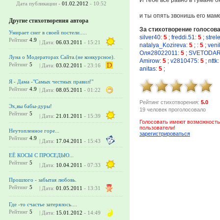
Дата публикации -
01.02.2012
- 10:52
и ты опять звонишь его маме
Другие стихотворения автора
За стихотворение голосов
Умирает снег в своей постели.....
silver40
:
5
;
freddi.51
:
5
;
strel
Рейтинг
4.9
| Дата:
06.03.2011
- 15:21
natalya_Kozireva
:
5
;
:
5
;
veni
Оля28022011
:
5
;
SVETODA
Луна о Модераторах Сайта.(не конкурсное).
Amirow
:
5
;
v2810475
:
5
;
nttk
:
Рейтинг
5
| Дата:
03.02.2011
- 23:16
anitas
:
5
;
Я - Дама -"Самых честных правил!"
Рейтинг
4.9
| Дата:
08.05.2011
- 01:22
Рейтинг стихотворения:
5.0
Эх,вы бабы-дуры!
19 человек проголосовало
Рейтинг
5
| Дата:
21.01.2011
- 15:39
Голосовать имеют возможность
пользователи!
Неутопленное горе...
зарегистрироваться
Рейтинг
4.9
| Дата:
17.04.2011
- 15:43
ЕЁ КОСЫ С ПРОСЕДЬЮ...
Рейтинг
5
| Дата:
10.04.2011
- 07:33
Прошлого - забытая любовь.
Рейтинг
5
| Дата:
01.05.2011
- 13:31
Где -то счастье затерялось....
Рейтинг
5
| Дата:
15.01.2012
- 14:49