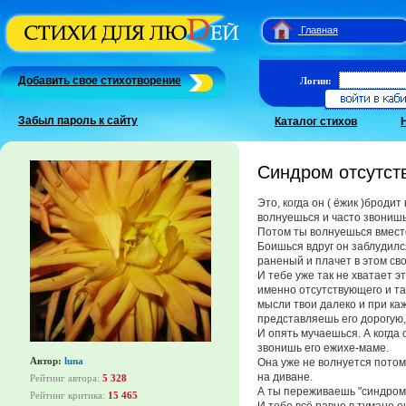
Главная
Добавить свое стихотворение
Логин:
Забыл пароль к сайту
Каталог стихов
Синдром отсутст
Это, когда он ( ёжик )броди
волнуешься и часто звонишь
Потом ты волнуешься вместе
Боишься вдруг он заблудилс
раненый и плачет в этом св
И тебе уже так не хватает эт
именно отсутствующего и та
мысли твои далеко и при ка
представляешь его дорогую
И опять мучаешься. А когда 
звонишь его ежихе-маме.
Автор:
luna
Она уже не волнуется потому
на диване.
Рейтинг автора:
5 328
А ты переживаешь "синдром
Рейтинг критика:
15 465
И тебе всё равно в тумане он