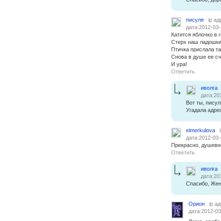
писуля
ip ад
дата:2012-03-
Катится яблочко в г
Стерх наш ладошки
Птичка прислала та
Снова в душе ее сч
И ура!
Ответить
иволга
дата:20
Вот ты, писул
Угадала адре
eimerkulova
дата:2012-03-
Прекрасно, душевно
Ответить
иволга
дата:20
Спасибо, Жен
Орион
ip а
дата:2012-03