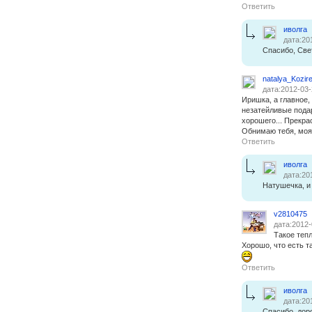
Ответить
иволга
дата:20
Спасибо, Све
natalya_Kozir
дата:2012-03-
Иришка, а главное, 
незатейливые подар
хорошего... Прекра
Обнимаю тебя, моя 
Ответить
иволга
дата:20
Натушечка, и
v2810475
дата:2012-
Такое теп
Хорошо, что есть т
Ответить
иволга
дата:20
Спасибо, дор