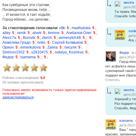
иволга
Как сумбурные эти строчки,
дата:20
Посвященные вновь тебе....
Ты права, Ма
... И качается, в такт ходьбе,
Спасибо тебе
Город-яблоко... на цепочке...
За стихотворение голосовали:
nttk
:
5
;
madhubala
:
5
;
veni
altay
:
5
;
venik
:
5
;
alvek
:
5
;
trenine
:
5
;
Агибалов Олег
:
5
;
дата
Alex17a
:
5
;
Burovik
:
5
;
zterch
:
5
;
semenytch48
:
5
;
:
5
;
Ага,
Анжелика Градо
:
5
;
ririko
:
5
;
Сергей Колмыков
:
5
;
Орион
:
5
;
eimerkulova
:
5
;
Zalina
:
5
;
писуля
:
5
;
Smirnov1502
:
5
;
v2810475
:
5
;
natalya_Kozireva
:
5
;
Федор
ip
Федор
:
5
;
isamama
:
5
;
:
5
;
дата:2012-
Город-ябло
нет асфальта лишь 
сувенирный такой 
подарил мне (брело
Рейтинг стихотворения:
5.0
Ответить
25 человек проголосовало
Голосовать имеют возможность только зарегистрированные
иволга
пользователи!
дата:20
зарегистрироваться
Хороший у те
Раз подарил о
Спасибо, Фед
isamama
дата:2012-
Ваш " горо
красиво, запомина