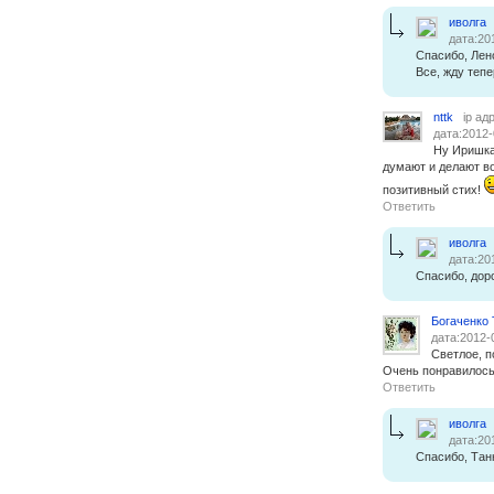
иволга
дата:20
Спасибо, Лено
Все, жду тепе
nttk
ip ад
дата:2012-
Ну Иришка,
думают и делают в
позитивный стих!
Ответить
иволга
дата:20
Спасибо, дор
Богаченко
дата:2012-
Светлое, п
Очень понравилось
Ответить
иволга
дата:20
Спасибо, Та