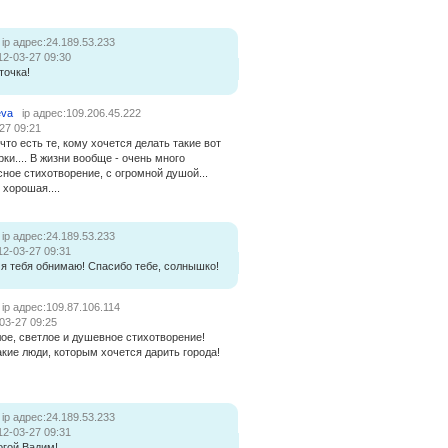
ip адрес:24.189.53.233
12-03-27 09:30
точка!
eva
ip адрес:109.206.45.222
27 09:21
что есть те, кому хочется делать такие вот
ки.... В жизни вообще - очень много
сное стихотворение, с огромной душой...
хорошая....
ip адрес:24.189.53.233
12-03-27 09:31
 я тебя обнимаю! Спасибо тебе, солнышко!
ip адрес:109.87.106.114
03-27 09:25
лое, светлое и душевное стихотворение!
акие люди, которым хочется дарить города!
ip адрес:24.189.53.233
12-03-27 09:31
огой Вадим!