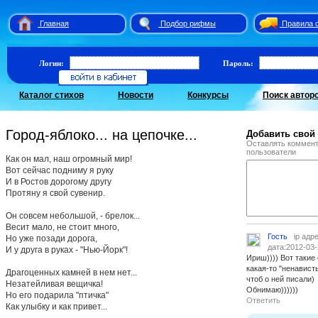
Главная
Подбор рифмы
Правила 
Логин:
Пароль:
Каталог стихов
Новости
Конкурсы
Поиск автор
Город-яблоко... на цепочке...
Добавить свой
Оставлять коммент
пользователи
Как он мал, наш огромный мир!
Вот сейчас подниму я руку
И в Ростов дорогому другу
Протяну я свой сувенир.
Он совсем небольшой, - брелок...
Весит мало, не стоит много,
Гость
ip адр
Но уже позади дорога,
дата:2012-03-
И у друга в руках - "Нью-Йорк"!
Ириш)))) Вот такие
какая-то "ненависть
Драгоценных камней в нем нет...
чтоб о ней писали)
Незатейливая вещичка!
Обнимаю))))))
Но его подарила "птичка"
Ответить
Как улыбку и как привет...