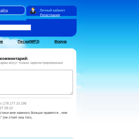
сайта
Личный кабинет
Регистрация
ов
Песни(MP3)
Форум
 комментарий:
арии могут только зарегистрированные
ес:178.177.10.198
27 09:10
 стихи мне намного больше нравятся...чем
" (не стоит она того,