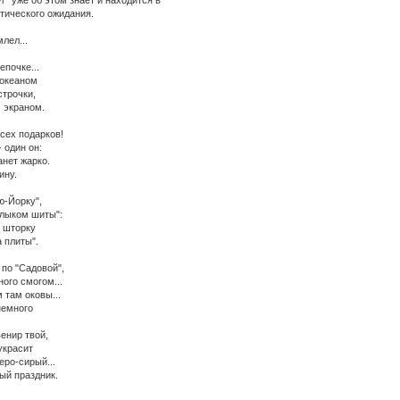
г" уже об этом знает и находится в
тического ожидания.
млел...
епочке...
 океаном
строчки,
 экраном.
сех подарков!
- один он:
анет жарко.
ину.
ю-Йорку",
 лыком шиты":
ю шторку
 плиты".
по "Садовой",
го смогом...
м там оковы...
немного
енир твой,
украсит
еро-сирый...
ый праздник.