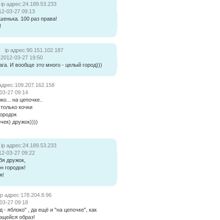
ip адрес:24.189.53.233
12-03-27 09:13
шенька. 100 раз права!
!
k
ip адрес:90.151.102.187
:2012-03-27 19:50
 ага. И вообще это много - целый город)))
 адрес:109.207.162.158
03-27 09:14
ко... на цепочке..
только кочки
городок
чек) дружок))))
ip адрес:24.189.53.233
12-03-27 09:22
бя дружок,
н городок!
я!
ip адрес:178.204.8.96
03-27 09:18
д - яблоко" , да ещё и "на цепочке", как
ющейся образ!