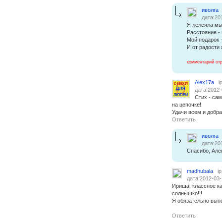
иволга
дата:20
Я лелеяла мы
Расстояние - 
Мой подарок -
И от радости я
комментарий от
Alex17a
i
дата:2012-
Стих - сам
на цепочке!
Удачи всем и добра!
Ответить
иволга
дата:20
Спасибо, Але
madhubala
i
дата:2012-03-
Ириша, классное ка
солнышко!!!
Я обязательно вып
Ответить