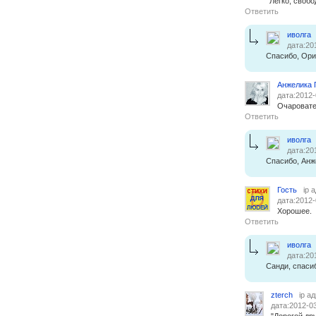
Легко, свобо
Ответить
иволга
дата:20
Спасибо, Ори
Анжелика 
дата:2012-
Очарователь
Ответить
иволга
дата:20
Спасибо, Анж
Гость
ip 
дата:2012-
Хорошее.
Ответить
иволга
дата:20
Санди, спаси
zterch
ip а
дата:2012-03