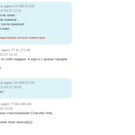
ip адрес:24.189.53.233
12-03-27 17:21
сль свою -
не помеха!...
 почти приехал!
 пою!...
редактирован автором комментария
p адрес:77.91.171.99
03-27 15:16
 по себе подарок. А еще и с целым городом
..
ip адрес:24.189.53.233
12-03-27 16:52
кс!
p адрес:77.66.248.240
29 10:28
кое стихотворение! Спасибо тебе,
олню твою просьбу)))