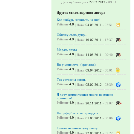
Дата публикации -
27.03.2012
- 09:01
Другие стихотворения автора
Кто-нибудь, женитесь на мне!
Рейтинг
4.8
| Дата:
04.09.2011
- 02:51
Обнажу свою душу...
Рейтинг
4.9
| Дата:
10.07.2011
- 17:37
Мораль поэта
Рейтинг
4.8
| Дата:
14.08.2011
- 09:40
Вы у меня есть! (кричалка)
Рейтинг
4.9
| Дата:
09.04.2012
- 08:01
Так устроена жизнь
Рейтинг
4.9
| Дата:
05.02.2012
- 03:39
Я хочу комментариев много-премного-
премного!
Рейтинг
4.9
| Дата:
20.11.2011
- 09:07
На циферблате час тридцать
Рейтинг
4.9
| Дата:
01.05.2011
- 08:06
Советы начинающему поэту
Рейтинг
4.9
| Дата:
22.05.2011
- 07:22