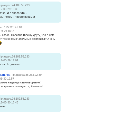
ip адрес:24.189.53.233
12-03-29 10:36
чка! И я знала это...
рь (потом!) твоего письма!
рес:195.72.141.10
03-29 16:51
 класс! Повезло твоему другу, что о нем
от такие замечательные сюрпризы! Очень
ip адрес:24.189.53.233
12-03-29 17:01
огая Натулечка!
 Татьяна
ip адрес:188.233.22.89
03-30 12:57
олное надежды стихотворение!
 искренностью чувств, Женечка!
ip адрес:24.189.53.233
12-03-30 16:43
нюша!