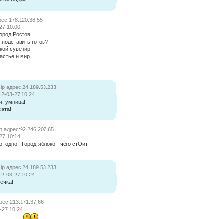
рес:178.120.38.55
27 10:00
ород Ростов...
 подставить готов?
кой сувенир,
астье и мир.
ip адрес:24.189.53.233
12-03-27 10:24
я, умница!
сата!
ip адрес:92.246.207.65
27 10:14
, одно - Город-яблоко - чего стОит.
ip адрес:24.189.53.233
12-03-27 10:24
ечка!
дрес:213.171.37.66
-27 10:24