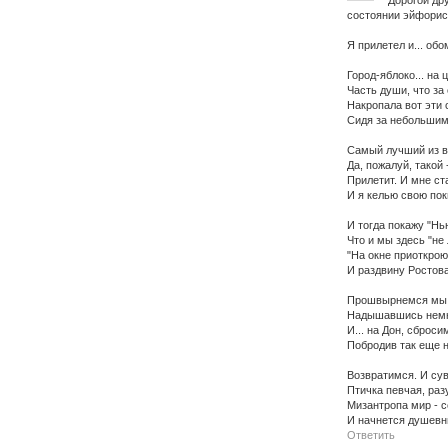
"Дорогой дру
состоянии эйфорис
Я прилетел и... обо
Город-яблоко... на ц
Часть души, что за
Накропала вот эти 
Сидя за небольшим
Самый лучший из в
Да, пожалуй, такой 
Прилетит. И мне ст
И я келью свою пок
И тогда покажу "Нь
Что и мы здесь "не
"На окне приоткро
И раздвину Ростова
Прошвырнемся мы 
Надышавшись немно
И... на Дон, сброси
Побродив так еще 
Возвратимся. И сув
Птичка певчая, раз
Мизантропа мир - с
И начнется душевн
Ответить