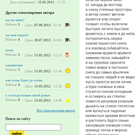
Дата публикации -
15.05.2012
- 11:31
от запада до востока
а снизу степные просторы
Другие стихотворения автора
и ветер гоняет метели
ругается или спорит
где же взять?
толкает чтобы взлетели
Рейтинг
5
| Дата:
07.08.2013
- 01:41
быстрее летите быстрее
кружитесь с земли и до неба
где моя смерть?
поторопитесь скорее
Рейтинг
4
| Дата:
28.07.2013
- 04:06
охапки пушистого снега
и в хоровод собирайтесь
гроза
снежинки кружите кружите
Рейтинг
5
| Дата:
15.05.2012
- 12:22
зимнюю песнь завывайте
и на сугробах скрепите
одуванчики
темно вокруг и пустынно
Рейтинг
5
| Дата:
15.05.2012
- 12:44
снега до самых крылечек
не слышно людей и не видн
или осень будет до осени
пусть греются возле печек
Рейтинг
4
| Дата:
15.05.2012
- 12:56
а бури снежные в окна
стучатся снегом холодным
о господи возьми своей рукою
и оставаясь на стёклах
Рейтинг
0
| Дата:
15.05.2012
- 14:08
ложатся рисунком узорным
дышать на стекло теплотою
Все стихотворения автора
или коснуться ладонью
прижаться щеками вплотну
Поиск по сайту
и растопить будто сонью
заснувшую снежную стену
граница тепла и мороза
убрать белую пену