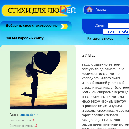
Главная
Добавить свое стихотворение
Логин:
Забыл пароль к сайту
Каталог стихов
зима
задуло завеяло ветром
вскружило до самого неба
коснулось еле заметно
холодного белого снега
и новой волной уносящей
с земли поднимают быстрее
большой спиралью вертяще
январьские вьюги-метели
небо верху чёрным цветом
огромное не дотянуться
и звёзды сверкающим свето
Автор:
anastasia+++
горят словно смеются
как драгоценные камни
Рейтинг автора:
8
рассыпанны млечным поток
Рейтинг критика:
13
богатое чёрное небо