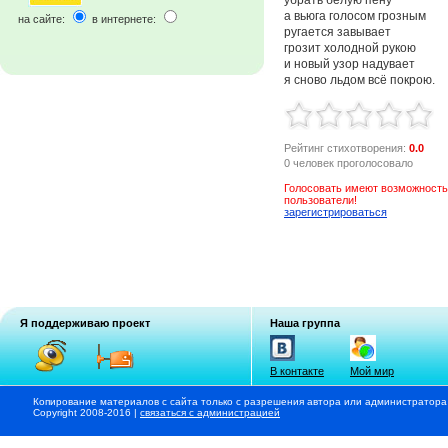
а вьюга голосом грозным
на сайте:
в интернете:
ругается завывает
грозит холодной рукою
и новый узор надувает
я сново льдом всё покрою.
Рейтинг стихотворения:
0.0
0 человек проголосовало
Голосовать имеют возможность
пользователи!
зарегистрироваться
Я поддерживаю проект
Наша группа
В контакте
Мой мир
Копирование материалов с сайта только с разрешения автора или администратора
Copyright 2008-2016 |
связаться с администрацией