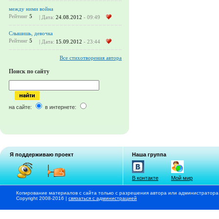
между ними война
Рейтинг
5
| Дата:
24.08.2012
- 09:49
Слышишь, девочка
Рейтинг
5
| Дата:
15.09.2012
- 23:44
Все стихотворения автора
Поиск по сайту
на сайте:
в интернете:
Я поддерживаю проект
Наша группа
В контакте
Мой мир
Копирование материалов с сайта только с разрешения автора или администратора
Copyright 2008-2016 |
связаться с администрацией