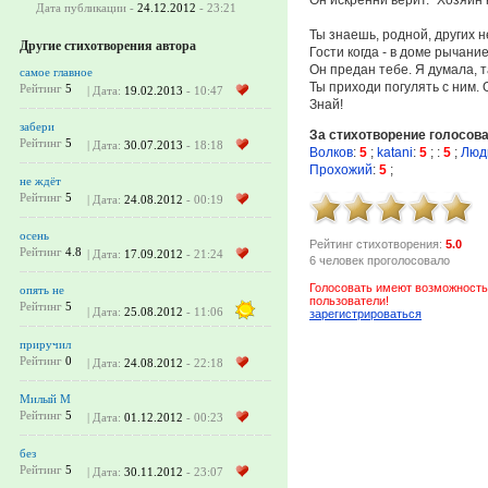
Дата публикации -
24.12.2012
- 23:21
Ты знаешь, родной, других 
Другие стихотворения автора
Гости когда - в доме рычание
Он предан тебе. Я думала, т
самое главное
Ты приходи погулять с ним. 
Рейтинг
5
| Дата:
19.02.2013
- 10:47
Знай!
забери
За стихотворение голосов
Рейтинг
5
| Дата:
30.07.2013
- 18:18
Волков
:
5
;
katani
:
5
;
:
5
;
Люд
Прохожий
:
5
;
не ждёт
Рейтинг
5
| Дата:
24.08.2012
- 00:19
осень
Рейтинг стихотворения:
5.0
Рейтинг
4.8
| Дата:
17.09.2012
- 21:24
6 человек проголосовало
Голосовать имеют возможность
опять не
пользователи!
Рейтинг
5
| Дата:
25.08.2012
- 11:06
зарегистрироваться
приручил
Рейтинг
0
| Дата:
24.08.2012
- 22:18
Милый М
Рейтинг
5
| Дата:
01.12.2012
- 00:23
без
Рейтинг
5
| Дата:
30.11.2012
- 23:07