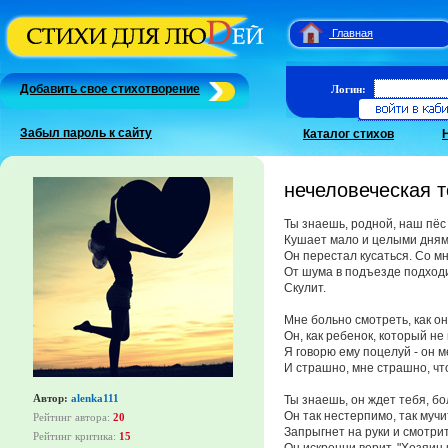
Главная
Добавить свое стихотворение
Логин:
Забыл пароль к сайту
Каталог стихов
нечеловеческая т
Ты знаешь, родной, наш пёс 
Кушает мало и целыми дням
Он перестал кусаться. Со мн
От шума в подъезде подходи
Скулит.
Мне больно смотреть, как он
Он, как ребенок, который не
Я говорю ему поцелуй - он м
И страшно, мне страшно, что
Автор:
alenka111
Ты знаешь, он ждет тебя, бол
Он так нестерпимо, так мучи
Рейтинг автора:
20
Запрыгнет на руки и смотрит
Рейтинг критика:
15
Он искренни верит. "Хозяин 