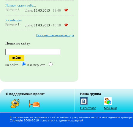
Привет ,скажу тебе...
Рейтинг
5
| Дата:
15.03.2013
- 19:46
Я свободна
Рейтинг
5
| Дата:
01.03.2013
- 10:18
Все стихотворения автора
Поиск по сайту
на сайте:
в интернете:
Я поддерживаю проект
Наша группа
В контакте
Мой мир
Копирование материалов с сайта только с разрешения автора или администратора
Copyright 2008-2016 |
связаться с администрацией