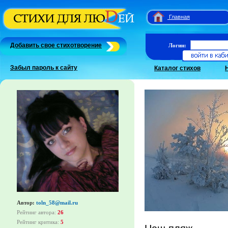
Главная
Добавить свое стихотворение
Логин:
Забыл пароль к сайту
Каталог стихов
Автор:
toln_58@mail.ru
Рейтинг автора:
26
Рейтинг критика:
5