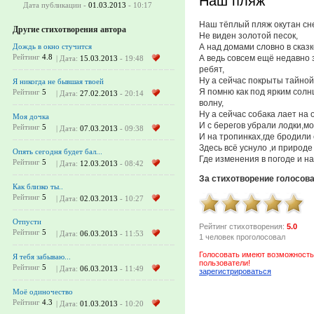
Наш пляж
Дата публикации -
01.03.2013
- 10:17
Наш тёплый пляж окутан сн
Другие стихотворения автора
Не виден золотой песок,
А над домами словно в сказк
Дождь в окно стучится
Рейтинг
4.8
А ведь совсем ещё недавно 
| Дата:
15.03.2013
- 19:48
ребят,
Ну а сейчас покрыты тайной
Я никогда не бывшая твоей
Я помню как под ярким солн
Рейтинг
5
| Дата:
27.02.2013
- 20:14
волну,
Ну а сейчас собака лает на 
Моя дочка
И с берегов убрали лодки,м
Рейтинг
5
| Дата:
07.03.2013
- 09:38
И на тропинках,где бродили 
Здесь всё уснуло ,и природ
Опять сегодня будет бал...
Где изменения в погоде и н
Рейтинг
5
| Дата:
12.03.2013
- 08:42
За стихотворение голосов
Как близко ты..
Рейтинг
5
| Дата:
02.03.2013
- 10:27
Отпусти
Рейтинг стихотворения:
5.0
Рейтинг
5
| Дата:
06.03.2013
- 11:53
1 человек проголосовал
Голосовать имеют возможность
Я тебя забываю...
пользователи!
Рейтинг
5
| Дата:
06.03.2013
- 11:49
зарегистрироваться
Моё одиночество
Рейтинг
4.3
| Дата:
01.03.2013
- 10:20