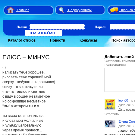
Главная
Подбор рифмы
Правила 
Логин:
Пароль:
Каталог стихов
Новости
Конкурсы
Поиск автор
ПЛЮС – МИНУС
Добавить свой
Оставлять коммент
пользователи
( )
написать тебе хорошее...
рисовать тебе хороший мой
сверху– небушко в горошинах)
снизу – в клеточку поля...
что–то теплое и светлое
с виду в общем незаметное
leon60
ip
но сокровище несметное
дата:2013-
"мы" в котором ты и я...
Да... пода
Ответить
ты глаза мои печальные,
и слова мои молчалные,
Елена Сол
и улыбку целовальную
дата:2013-
через время пронеси...
ладно тебе
я в ответ тебя беспечного