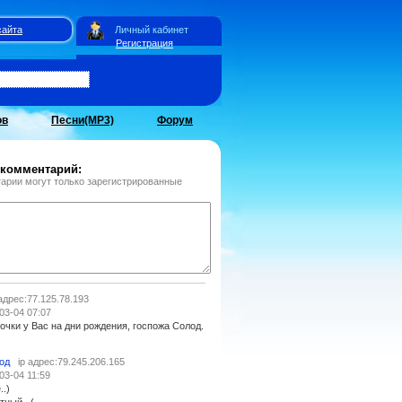
сайта
Личный кабинет
Регистрация
ов
Песни(MP3)
Форум
 комментарий:
арии могут только зарегистрированные
 адрес:77.125.78.193
03-04 07:07
рочки у Вас на дни рождения, госпожа Солод.
од
ip адрес:79.245.206.165
03-04 11:59
..)