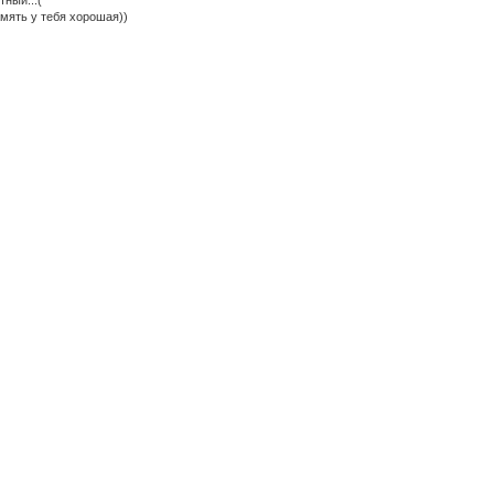
тный...(
амять у тебя хорошая))