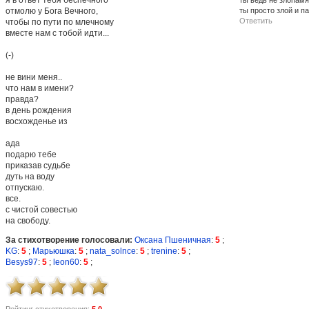
ты ведь не злопамя
отмолю у Бога Вечного,
ты просто злой и п
Ответить
чтобы по пути по млечному
вместе нам с тобой идти...
(-)
не вини меня..
что нам в имени?
правда?
в день рождения
восхожденье из
ада
подарю тебе
приказав судьбе
дуть на воду
отпускаю.
все.
с чистой совестью
на свободу.
За стихотворение голосовали:
Оксана Пшеничная
:
5
;
KG
:
5
;
Марьюшка
:
5
;
nata_solnce
:
5
;
trenine
:
5
;
Besys97
:
5
;
leon60
:
5
;
Рейтинг стихотворения:
5.0