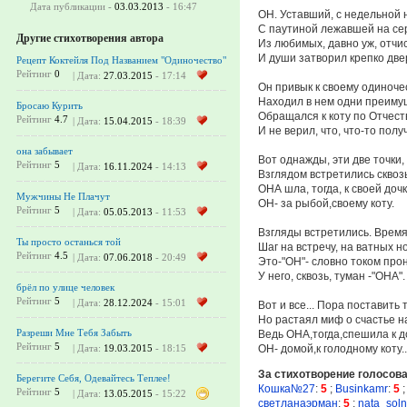
Дата публикации -
03.03.2013
- 16:47
ОН. Уставший, с недельной 
С паутиной лежавшей на се
Другие стихотворения автора
Из любимых, давно уж, отчи
И души затворил крепко две
Рецепт Коктейля Под Названием "Одиночество"
Рейтинг
0
| Дата:
27.03.2015
- 17:14
Он привык к своему одиночес
Находил в нем одни преиму
Бросаю Курить
Обращался к коту по Отчеств
Рейтинг
4.7
| Дата:
15.04.2015
- 18:39
И не верил, что, что-то полу
она забывает
Вот однажды, эти две точки,
Рейтинг
5
| Дата:
16.11.2024
- 14:13
Взглядом встретились сквозь
ОНА шла, тогда, к своей дочк
Мужчины Не Плачут
ОН- за рыбой,своему коту.
Рейтинг
5
| Дата:
05.05.2013
- 11:53
Взгляды встретились. Время
Ты просто останься той
Шаг на встречу, на ватных но
Рейтинг
4.5
| Дата:
07.06.2018
- 20:49
Это-"ОН"- словно током про
У него, сквозь, туман -"ОНА".
брёл по улице человек
Рейтинг
5
| Дата:
28.12.2024
- 15:01
Вот и все... Пора поставить т
Но растаял миф о счастье на
Разреши Мне Тебя Забыть
Ведь ОНА,тогда,спешила к д
Рейтинг
5
ОН- домой,к голодному коту..
| Дата:
19.03.2015
- 18:15
За стихотворение голосов
Берегите Себя, Одевайтесь Теплее!
Кошка№27
:
5
;
Businkamr
:
5
Рейтинг
5
| Дата:
13.05.2015
- 15:22
светланаэрман
:
5
;
nata_sol