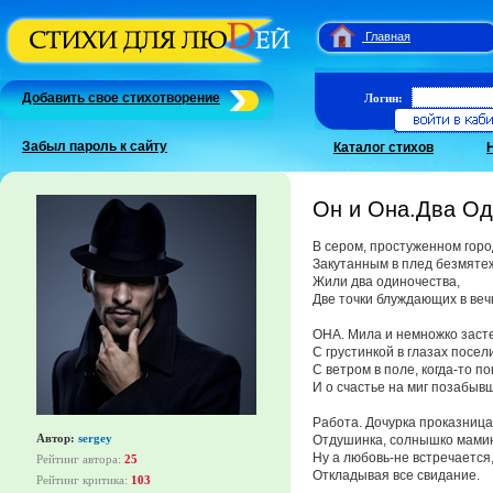
Главная
Добавить свое стихотворение
Логин:
Забыл пароль к сайту
Каталог стихов
Он и Она.Два Од
В сером, простуженном горо
Закутанным в плед безмяте
Жили два одиночества,
Две точки блуждающих в веч
ОНА. Мила и немножко заст
С грустинкой в глазах посе
С ветром в поле, когда-то п
И о счастье на миг позабыв
Работа. Дочурка проказница
Автор:
sergey
Отдушинка, солнышко мами
Ну а любовь-не встречается
Рейтинг автора:
25
Откладывая все свидание.
Рейтинг критика:
103