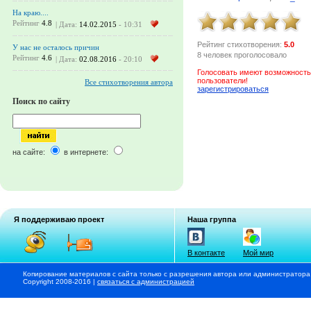
На краю....
Рейтинг
4.8
| Дата:
14.02.2015
- 10:31
Рейтинг стихотворения:
5.0
У нас не осталось причин
8 человек проголосовало
Рейтинг
4.6
| Дата:
02.08.2016
- 20:10
Голосовать имеют возможность
пользователи!
Все стихотворения автора
зарегистрироваться
Поиск по сайту
на сайте:
в интернете:
Я поддерживаю проект
Наша группа
В контакте
Мой мир
Копирование материалов с сайта только с разрешения автора или администратора
Copyright 2008-2016 |
связаться с администрацией