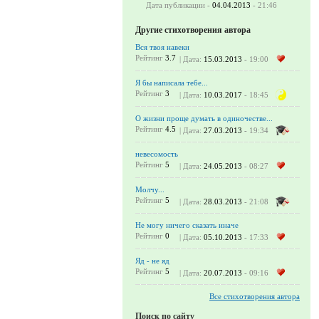
Дата публикации -
04.04.2013
- 21:46
Другие стихотворения автора
Вся твоя навеки
Рейтинг
3.7
| Дата:
15.03.2013
- 19:00
Я бы написала тебе...
Рейтинг
3
| Дата:
10.03.2017
- 18:45
О жизни проще думать в одиночестве...
Рейтинг
4.5
| Дата:
27.03.2013
- 19:34
невесомость
Рейтинг
5
| Дата:
24.05.2013
- 08:27
Молчу...
Рейтинг
5
| Дата:
28.03.2013
- 21:08
Не могу ничего сказать иначе
Рейтинг
0
| Дата:
05.10.2013
- 17:33
Яд - не яд
Рейтинг
5
| Дата:
20.07.2013
- 09:16
Все стихотворения автора
Поиск по сайту