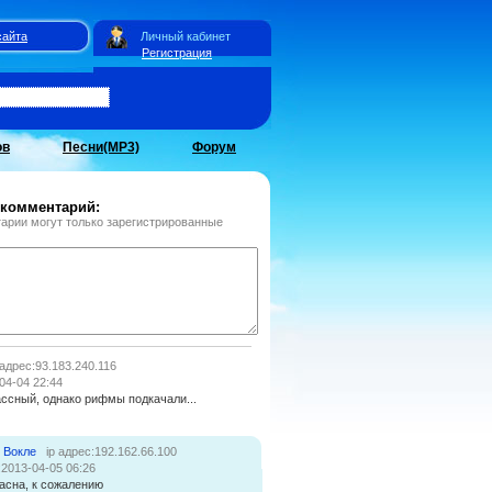
сайта
Личный кабинет
Регистрация
ов
Песни(MP3)
Форум
 комментарий:
арии могут только зарегистрированные
 адрес:93.183.240.116
04-04 22:44
ссный, однако рифмы подкачали...
 Вокле
ip адрес:192.162.66.100
:2013-04-05 06:26
асна, к сожалению