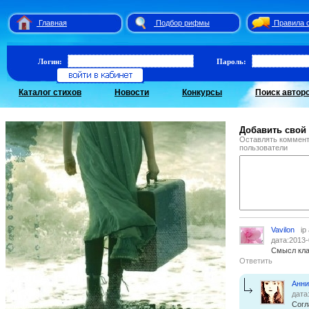
Главная
Подбор рифмы
Правила 
Логин:
Пароль:
Каталог стихов
Новости
Конкурсы
Поиск автор
Добавить свой
Оставлять коммент
пользователи
Vavilon
ip
дата:2013-
Смысл кла
Ответить
Анни
дата
Согл