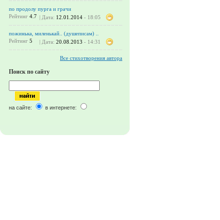
по продолу пурга и грачи
Рейтинг
4.7
| Дата:
12.01.2014
- 18:05
пожинька, миленькай.. (душеписам) ..
Рейтинг
5
| Дата:
20.08.2013
- 14:31
Все стихотворения автора
Поиск по сайту
на сайте:
в интернете: