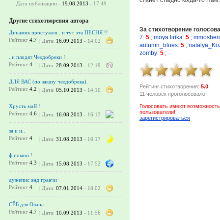
Дата публикации -
19.08.2013
- 17:49
Другие стихотворения автора
За стихотворение голосов
Динамик простужен.. и тут эта ПЕСНЯ !!
7
:
5
;
moya lirika
:
5
;
mmoshen
Рейтинг
4.7
| Дата:
16.09.2013
- 14:02
autumn_blues
:
5
;
natalya_Ko
zomby
:
5
;
..и плодят Челдобреки !
Рейтинг
4
| Дата:
28.09.2013
- 12:19
ДЛЯ ВАС (по заказу челдобрека).
Рейтинг стихотворения:
5.0
Рейтинг
4.2
| Дата:
05.10.2013
- 14:10
11 человек проголосовало
Голосовать имеют возможность
Хрусть маЯ !
пользователи!
Рейтинг
4.6
| Дата:
16.08.2013
- 16:13
зарегистрироваться
за и и..
Рейтинг
4
| Дата:
31.08.2013
- 16:17
ф помои !
Рейтинг
4.3
| Дата:
15.08.2013
- 17:52
дужепис энд граачи
Рейтинг
4
| Дата:
07.01.2014
- 18:02
СЁБ для Ована.
Рейтинг
4.7
| Дата:
10.09.2013
- 11:56