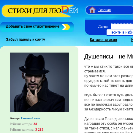
Главная
Добавить свое стихотворение
Логин:
Забыл пароль к сайту
Каталог стихов
Душеписы - не М
что ж мы стих то такой всё о
стремаемся.
ну зачем же нам этот разме
ерундою какой-то опять для
почему-то нас тянет на дли
ведь бывает охота чуть дал
появиться с язычным подвес
всё по полочкам вдруг разл
за бездарность лихую схвати
Автор:
Евгений vess
Душеписам Господь посыла
наградил эту особь он музой
Рейтинг автора:
381
за такие стихи, с написанье
Рейтинг критика:
3 215
станет стыдно когда-то Нам 