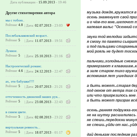
Дата публикации -
15.09.2013
- 19:46
музыка дождя..кружатся в
Другие стихотворения автора
осень знаменует свой прих
мы с тобою..
и о чём-то мне..шепочет т
Рейтинг
4.8
| Дата:
02.07.2013
- 23:03
напевая вальс "Осенний со
Послебальзаковский возраст..
звуки той мелодии забыто
Рейтинг
5
| Дата:
11.07.2013
- 19:51
я смогу по памяти сыграт
и под пальцами старинным
Лунное.
мой рояль не будет тоско
Рейтинг
5
| Дата:
25.10.2013
- 21:16
пальчики..холодные снежин
примерзают к клавишам..ка
Настроенческий романс.
в зале старом тихо кружит
Рейтинг
4.6
| Дата:
24.12.2013
- 22:47
вспоминая лет ушедших дал
ах, эти бабушки!!!!
а быть может..старая бер
Рейтинг
5
| Дата:
20.07.2013
- 21:21
под окном от ветра так с
или что пригрезилось мне 
отточенность движений ваших рук...
а быть может призрак всё 
Рейтинг
5
| Дата:
23.08.2013
- 22:43
осень..ранняя подружка-го
в синем цвете.
не на шутку расшалилась 
Рейтинг
5
| Дата:
02.08.2013
- 23:22
не спеши..передохни минут
не спеши..уйди от нас..уйди
виртуальная ревность...
Рейтинг
5
| Дата:
18.07.2013
- 01:17
дай денькам последним ра