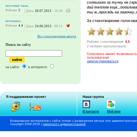
солнышко за тучку не скры
песочные часы..
дай теплом ещё...побалова
Рейтинг
5
| Дата:
28.07.2013
- 16:36
ты ж..присядь на лавочку..
За стихотворение голосов
печальное...
Рейтинг
4.4
| Дата:
24.06.2013
- 00:11
Все стихотворения автора
Рейтинг стихотворения:
4.5
Поиск по сайту
2 человек проголосовало
Голосовать имеют возможность
пользователи!
зарегистрироваться
на сайте:
в интернете:
Я поддерживаю проект
Наша группа
В контакте
Мой мир
Копирование материалов с сайта только с разрешения автора или администратора
Copyright 2008-2016 |
связаться с администрацией