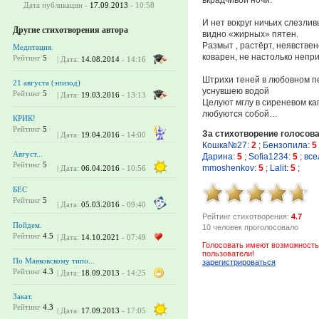
Дата публикации -
17.09.2013
- 10:58
И нет вокруг ничьих слезлив
Другие стихотворения автора
видно «жирных» пятен.
Размыт , растёрт, неявствен
Медитация.
коварен, не настолько непр
Рейтинг
5
| Дата:
14.08.2014
- 14:16
Штрихи теней в любовном п
21 августа (эпизод)
уснувшею водой
Рейтинг
5
| Дата:
19.03.2016
- 13:13
Целуют мглу в сиреневом ка
любуются собой…
КРИК!
Рейтинг
5
За стихотворение голосов
| Дата:
19.04.2016
- 14:00
Кошка№27
:
2
;
Бензопила
:
5
Август...
Дарина
:
5
;
Sofia1234
:
5
;
все
Рейтинг
5
mmoshenkov
:
5
;
Lalit
:
5
;
| Дата:
06.04.2016
- 10:56
БЕС
Рейтинг
5
| Дата:
05.03.2016
- 09:40
Рейтинг стихотворения:
4.7
Пойдем.
10 человек проголосовало
Рейтинг
4.5
| Дата:
14.10.2021
- 07:49
Голосовать имеют возможность
пользователи!
По Маяковскому типо...
зарегистрироваться
Рейтинг
4.3
| Дата:
18.09.2013
- 14:25
Закат.
Рейтинг
4.3
| Дата:
17.09.2013
- 17:05