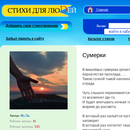
Главная
Добавить свое стихотворение
Логин:
Забыл пароль к сайту
Каталог стихов
Сумерки
В вишнёвых сумерках купает
бархатистая прохлада…..
Такою сочной тьмой напоена 
отрада
Чуть слышно перекликнется с
то всхлипнет где-то.
И будет впитывать ночная т
вскрики до рассвета.
Автор:
Иг.Ла.
В который раз нальётся пус
заговорит.
Рейтинг автора:
11
В который раз поглотит ти
Рейтинг критика:
525
вкрадчивой ночи.