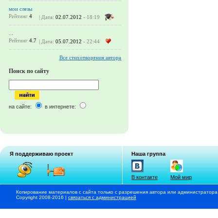
мои слезы
Рейтинг
4
| Дата:
02.07.2012
- 18:19
...
Рейтинг
4.7
| Дата:
05.07.2012
- 22:44
Все стихотворения автора
Поиск по сайту
на сайте:
в интернете:
Я поддерживаю проект
Наша группа
В контакте
Мой мир
Копирование материалов с сайта только с разрешения автора или администратора
Copyright 2008-2016 |
связаться с администрацией