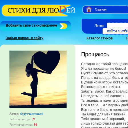
Главная
Добавить свое стихотворение
Логин:
Забыл пароль к сайту
Каталог стихов
Прощаюсь
Сегодня я с тобой прощаю
Я слез прощанья не боюсь!
Пускай смывают, что остал
Печаль на сердце, боль и г
В душе хочу, чтобы остались
Воспоминанья теплоты.
Заботы, ласки. Как старалис
Не видеть нашей слепоты…
Ты знаешь, в памяти оставл
Все о тебе… и с первых дн
Все то, что было, я предст
Автор:
будусчастливой
Так будет для меня важней.
Тебе желаю, мой хороший,
Рейтинг автора:
21
Лишь только счастья для теб
Рейтинг критика:
96
Я так хочу, чтоб ты, уставши