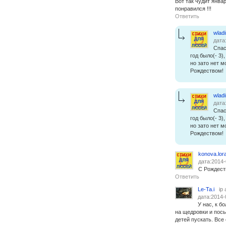
Вот так чудит январь
понравился !!!
Ответить
wlad
дата
Спас
год было(- 3),
но зато нет 
Рождеством!
wlad
дата
Спас
год было(- 3),
но зато нет 
Рождеством!
konova.lor
дата:2014-
С Рождеств
Ответить
Le-Ta.i
ip
дата:2014-
У нас, к б
на щедровки и посы
детей пускать. Все 