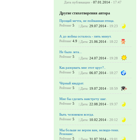
Дата публикации -
07.01.2014
- 17:47
Другие стихотворения автора
Прощай мечта, не пойманная птица.
Рейтинг
5
| Дата:
29.07.2014
- 19:23
А до войны осталось - пять минут.
Рейтинг
4.9
| Дата:
21.06.2014
- 18:22
Не было лета...
Рейтинг
5
| Дата:
24.07.2014
- 19:28
Как разорвать мне этот круг?..
Рейтинг
5
| Дата:
06.07.2014
- 18:27
Чёрный квадрат.
Рейтинг
5
| Дата:
19.07.2014
- 18:59
Мне бы сделать навстречу шаг.
Рейтинг
5
| Дата:
22.08.2014
- 19:37
Быть человеком всегда.
Рейтинг
5
| Дата:
10.02.2014
- 20:12
Мы больше не верим вам, нелюди-тени.
Резонанс.
Рейтинг
5
| Дата:
31.07.2014
- 19:01