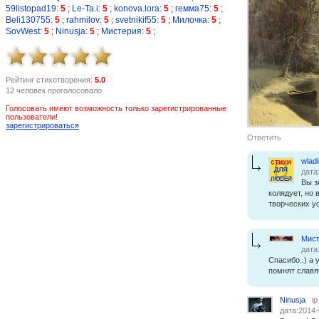
59listopad19
:
5
;
Le-Ta.i
:
5
;
konova.lora
:
5
;
гемма75
:
5
;
Beli130755
:
5
;
rahmilov
:
5
;
svetnikif55
:
5
;
Милочка
:
5
;
SovWest
:
5
;
Ninusja
:
5
;
Мистерия
:
5
;
Рейтинг стихотворения:
5.0
12 человек проголосовало
Голосовать имеют возможность только зарегистрированные
пользователи!
зарегистрироваться
Ответить
wlad
дата
Вы з
колядует, но 
творческих у
Мист
дата
Спасибо..) а 
помнят славян
Ninusja
i
дата:2014-