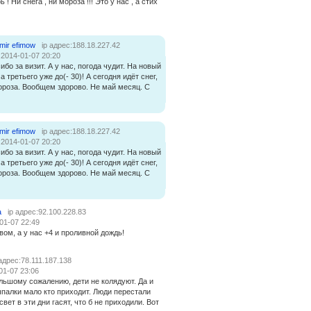
 ! Ни снега , ни мороза !!! Это у нас , а стих
imir efimow
ip адрес:188.18.227.42
:2014-01-07 20:20
ибо за визит. А у нас, погода чудит. На новый
 а третьего уже до(- 30)! А сегодня идёт снег,
мороза. Вообщем здорово. Не май месяц. С
imir efimow
ip адрес:188.18.227.42
:2014-01-07 20:20
ибо за визит. А у нас, погода чудит. На новый
 а третьего уже до(- 30)! А сегодня идёт снег,
мороза. Вообщем здорово. Не май месяц. С
a
ip адрес:92.100.228.83
01-07 22:49
ом, а у нас +4 и проливной дождь!
 адрес:78.111.187.138
01-07 23:06
ольшому сожалению, дети не колядуют. Да и
палки мало кто приходит. Люди перестали
свет в эти дни гасят, что б не приходили. Вот