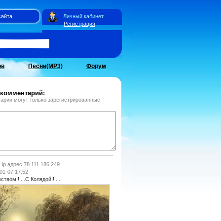
сайта
Личный кабинет
Регистрация
ов
Песни(MP3)
Форум
 комментарий:
арии могут только зарегистрированные
ip адрес:78.111.186.249
01-07 17:52
твом!!!...С Колядой!!!...