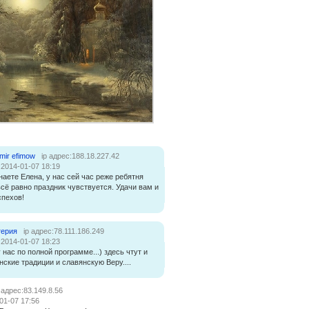
imir efimow
ip адрес:188.18.227.42
:2014-01-07 18:19
наете Елена, у нас сей час реже ребятня
всё равно праздник чувствуется. Удачи вам и
спехов!
ерия
ip адрес:78.111.186.249
:2014-01-07 18:23
у нас по полной программе...) здесь чтут и
ские традиции и славянскую Веру....
p адрес:83.149.8.56
01-07 17:56