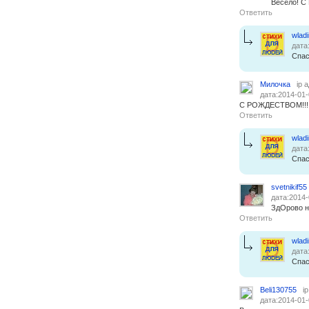
Весело! С
Ответить
wlad
дата
Спас
Милочка
ip 
дата:2014-01-
С РОЖДЕСТВОМ!!!
Ответить
wlad
дата
Спас
svetnikif55
дата:2014-
ЗдОрово н
Ответить
wlad
дата
Спас
Beli130755
i
дата:2014-01-