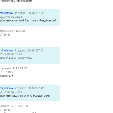
 Рождеством Христовым!
imir efimow
ip адрес:188.18.227.42
:2014-01-07 18:15
ибо, что посетили! Вас тоже с Рождеством!
адрес:213.87.133.238
07 18:49
!
imir efimow
ip адрес:188.18.227.42
:2014-01-07 19:26
ибо! И вас с Рождеством!
ip адрес:212.13.9.36
01-07 18:55
аписано!!!
imir efimow
ip адрес:188.18.227.42
:2014-01-07 19:28
ибо, что зашли ко мне! С Рождеством!
p адрес:217.19.208.109
07 19:41