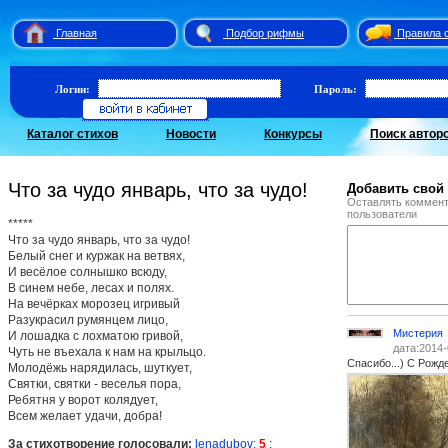
Главная
Подбор рифмы
Правила 
Логин:
Пароль:
Каталог стихов
Новости
Конкурсы
Поиск автор
Что за чудо январь, что за чудо!
Добавить свой
Оставлять коммент
пользователи
*****
Что за чудо январь, что за чудо!
Белый снег и куржак на ветвях,
И весёлое солнышко всюду,
В синем небе, лесах и полях.
На вечёрках морозец игривый
Разукрасил румянцем лицо,
Мистерия
И лошадка с лохматою гривой,
дата:2014-
Чуть не въехала к нам на крыльцо.
Спасибо...) С Рождес
Молодёжь нарядилась, шуткует,
Святки, святки - веселья пора,
Ребятня у ворот колядует,
Всем желает удачи, добра!
За стихотворение голосовали:
lenadubov
:
5
;