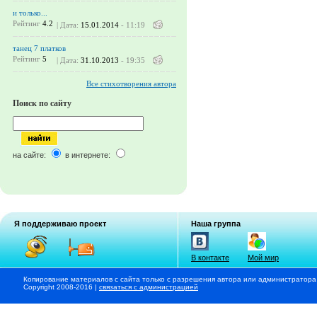
и только...
Рейтинг
4.2
| Дата:
15.01.2014
- 11:19
танец 7 платков
Рейтинг
5
| Дата:
31.10.2013
- 19:35
Все стихотворения автора
Поиск по сайту
на сайте:
в интернете:
Я поддерживаю проект
Наша группа
В контакте
Мой мир
Копирование материалов с сайта только с разрешения автора или администратора
Copyright 2008-2016 |
связаться с администрацией