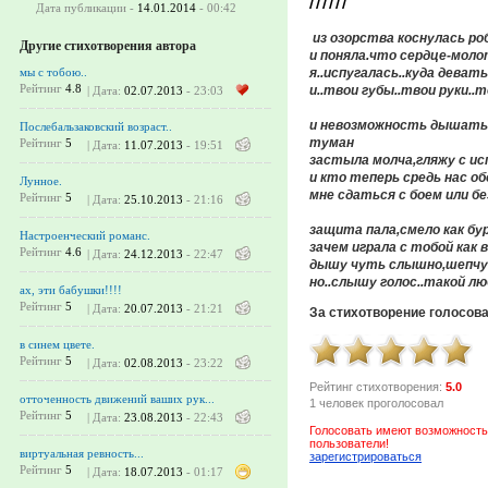
//////
Дата публикации -
14.01.2014
- 00:42
из озорства коснулась роб
Другие стихотворения автора
и поняла.что сердце-моло
я..испугалась..куда девать
мы с тобою..
Рейтинг
4.8
и..твои губы..твои руки..т
| Дата:
02.07.2013
- 23:03
и невозможность дышать 
Послебальзаковский возраст..
туман
Рейтинг
5
| Дата:
11.07.2013
- 19:51
застыла молча,гляжу с исп
и кто теперь средь нас об
Лунное.
мне сдаться с боем или без
Рейтинг
5
| Дата:
25.10.2013
- 21:16
защита пала,смело как бу
Настроенческий романс.
зачем играла с тобой как в 
Рейтинг
4.6
| Дата:
24.12.2013
- 22:47
дышу чуть слышно,шепчу м
но..слышу голос..такой люб
ах, эти бабушки!!!!
Рейтинг
5
| Дата:
20.07.2013
- 21:21
За стихотворение голосов
в синем цвете.
Рейтинг
5
| Дата:
02.08.2013
- 23:22
Рейтинг стихотворения:
5.0
отточенность движений ваших рук...
1 человек проголосовал
Рейтинг
5
| Дата:
23.08.2013
- 22:43
Голосовать имеют возможность
пользователи!
виртуальная ревность...
зарегистрироваться
Рейтинг
5
| Дата:
18.07.2013
- 01:17