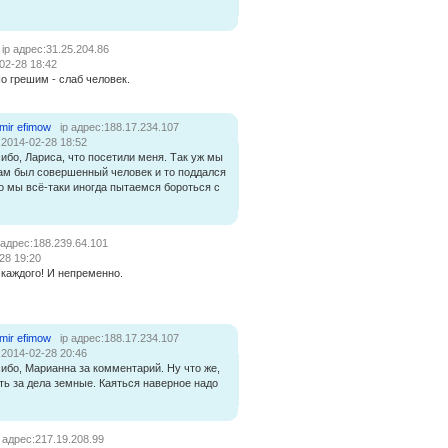
ip адрес:31.25.204.86
02-28 18:42
о грешим - слаб человек.
imir efimow
ip адрес:188.17.234.107
:2014-02-28 18:52
ибо, Лариса, что посетили меня. Так уж мы
ам был совершенный человек и то поддался
 мы всё-таки иногда пытаемся бороться с
 адрес:188.239.64.101
28 19:20
с каждого! И непременно.
imir efimow
ip адрес:188.17.234.107
:2014-02-28 20:46
ибо, Марианна за комментарий. Ну что же,
ть за дела земные. Каяться наверное надо
p адрес:217.19.208.99