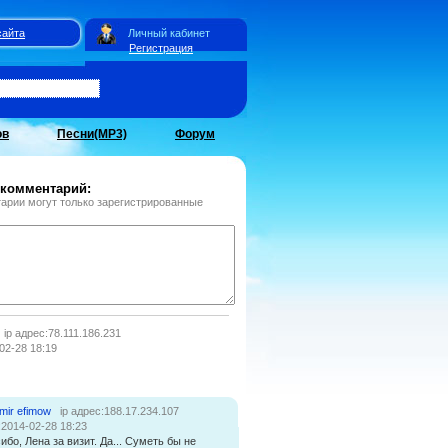
сайта
Личный кабинет
Регистрация
ов
Песни(MP3)
Форум
 комментарий:
арии могут только зарегистрированные
ip адрес:78.111.186.231
02-28 18:19
imir efimow
ip адрес:188.17.234.107
:2014-02-28 18:23
ибо, Лена за визит. Да... Суметь бы не