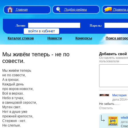
Главная
Подбор рифмы
Правила 
Логин:
Пароль:
Каталог стихов
Новости
Конкурсы
Поиск автор
Мы живём теперь - не по
Добавить свой
Оставлять коммент
совести.
пользователи
Мы живём теперь
не по совести,
А в грехах.
Каждый день
про воров новости,
Всё в верхах.
Мистерия
Небо в тучах,
дата:2014-
в свинцовой серости,
Не забыть......
Мутен свет.
Ответить
Нет в душе уже
прежней крепости,
wlad
Стержня - нет.
дата
Не слепые.
Спас