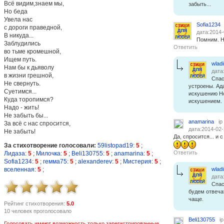
Всё видим,знаем мы,
забыть...
Но беда
Увела нас
Sofia1234
с дороги праведной,
дата:2014-
В никуда...
Помним. Н
Заблудились
Ответить
во тьме кромешной,
Ищем путь.
wlad
Нам бы к дьяволу
дата
в жизни грешной,
Спас
Не свернуть.
устроены. Ад
Суетимся...
искушению Но
Куда торопимся?
искушением.
Надо - жить!
Не забыть бы...
anamarina
ip
За всё с нас спросится,
дата:2014-02-
Не забыть!
Да, спросится... и 
За стихотворение голосовали:
59listopad19
:
5
;
Ответить
Лидаза
:
5
;
Милочка
:
5
;
Beli130755
:
5
;
anamarina
:
5
;
Sofia1234
:
5
;
гемма75
:
5
;
alexanderev
:
5
;
Мистерия
:
5
;
вселенная
:
5
;
wlad
дата
Спас
будем отвеча
чаще.
Рейтинг стихотворения:
5.0
10 человек проголосовало
Beli130755
i
Голосовать имеют возможность только зарегистрированные