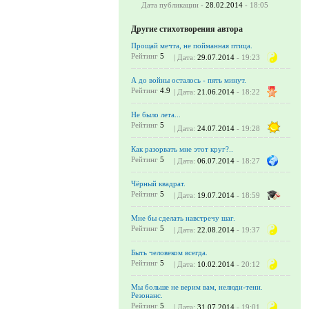
Дата публикации -
28.02.2014
- 18:05
Другие стихотворения автора
Прощай мечта, не пойманная птица.
Рейтинг
5
| Дата:
29.07.2014
- 19:23
А до войны осталось - пять минут.
Рейтинг
4.9
| Дата:
21.06.2014
- 18:22
Не было лета...
Рейтинг
5
| Дата:
24.07.2014
- 19:28
Как разорвать мне этот круг?..
Рейтинг
5
| Дата:
06.07.2014
- 18:27
Чёрный квадрат.
Рейтинг
5
| Дата:
19.07.2014
- 18:59
Мне бы сделать навстречу шаг.
Рейтинг
5
| Дата:
22.08.2014
- 19:37
Быть человеком всегда.
Рейтинг
5
| Дата:
10.02.2014
- 20:12
Мы больше не верим вам, нелюди-тени.
Резонанс.
Рейтинг
5
| Дата:
31.07.2014
- 19:01