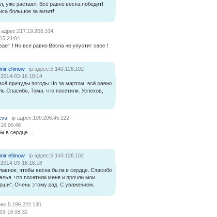
, уже растаял. Всё равно весна победит!
иса большое за визит!
p адрес:217.19.208.104
15 21:04
вает ! Но все равно Весна не упустит свое !
imir efimow
ip адрес:5.140.126.102
:2014-03-16 18:14
всё причуды погоды Но за мартом, всё равно
ль Спасибо, Тома, что посетили. Успехов,
eva
ip адрес:109.206.45.222
-16 00:46
ы в сердце....
imir efimow
ip адрес:5.140.126.102
:2014-03-16 18:18
главное, чтобы весна была в сердце. Спасибо
алья, что посетили меня и прочли мои
рши". Очень этому рад. С уважением.
рес:5.199.222.130
03-16 08:32