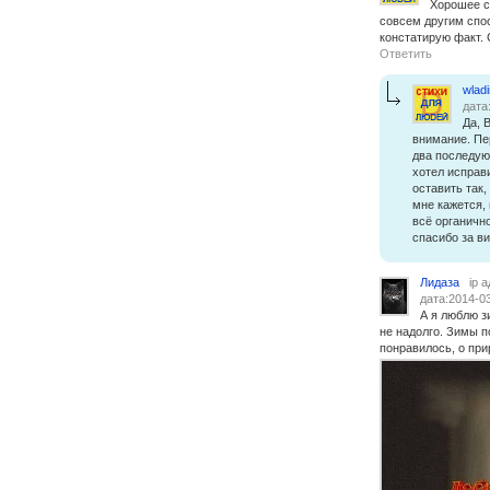
Хорошее с
совсем другим спо
констатирую факт.
Ответить
wlad
дата
Да, 
внимание. Пе
два последую
хотел исправ
оставить так,
мне кажется, 
всё органично
спасибо за ви
Лидаза
ip 
дата:2014-03
А я люблю зи
не надолго. Зимы п
понравилось, о при