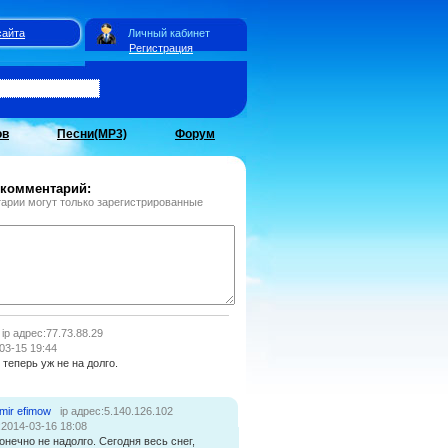
сайта
Личный кабинет
Регистрация
ов
Песни(MP3)
Форум
 комментарий:
арии могут только зарегистрированные
ip адрес:77.73.88.29
03-15 19:44
теперь уж не на долго.
imir efimow
ip адрес:5.140.126.102
:2014-03-16 18:08
конечно не надолго. Сегодня весь снег,