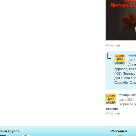
Ответить
wlad
дата
А у 
суровая, как 
(-37) Пережил
дня снова сне
Спасибо, Ольг
тамара ко
дата:2014-
Хорошее, 
хочется.
Ответить
Наша группа
Рассылки