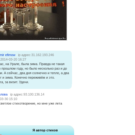
imir efimow
ip адрес:31.162.193.246
:2014-03-20 16:27
нас, на Урале, была зима. Правда не такая
в прошлом году, но было несколько раз и до
и. А сейчас, два дня солнечно и тепло, а два
г и зима. Конечно переживём и это.
а, за визит. Удачи.
злова
ip адрес:93.100.136.14
03-30 15:10
светлое стихотворение, но мне уже лета
Я автор стихов