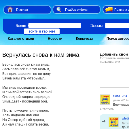
Главная
Подбор рифмы
Правила 
Логин:
Пароль:
Каталог стихов
Новости
Конкурсы
Поиск автор
Вернулась снова к нам зима.
Добавить свой
Оставлять коммент
пользователи
Вернулась снова к нам зима,
Засыпала всё снегом белым,
Без приглашения, не по делу,
Зачем нам эта кутерьма?..
Мы зиму проводили вроде,
И с милой встретились весной,
Sofia1234
Очередной каприз в природе,
дата:2014-
Зима даёт - последний бой.
Вернулась 
Ответить
Пусть покуражится немного,
Хоть надоела нам она.
wlad
На Север ждёт её дорога,
дата
А к нам спешит опять весна.
Да, 