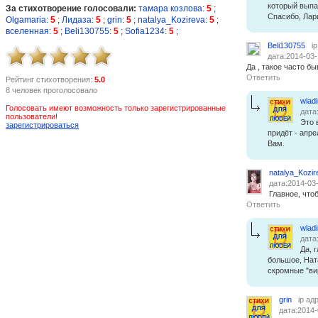
который выпал
За стихотворение голосовали:
тамара козлова
:
5
;
Спасибо, Лар
Olgamaria
:
5
;
Лидаза
:
5
;
grin
:
5
;
natalya_Kozireva
:
5
;
вселенная
:
5
;
Beli130755
:
5
;
Sofia1234
:
5
;
Beli130755
i
дата:2014-03-
Да , такое часто бы
Ответить
Рейтинг стихотворения:
5.0
8 человек проголосовало
wlad
Голосовать имеют возможность только зарегистрированные
дата
пользователи!
Это 
зарегистрироваться
придёт - апре
Вам.
natalya_Kozir
дата:2014-03
Главное, чтоб
Ответить
wlad
дата
Да, 
большое, Нат
скромные "ви
grin
ip ад
дата:2014-