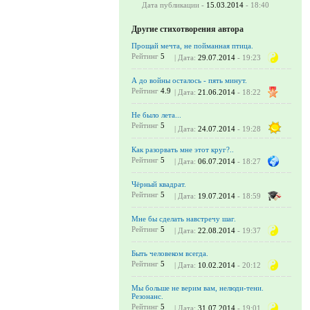
Дата публикации -
15.03.2014
- 18:40
Другие стихотворения автора
Прощай мечта, не пойманная птица.
Рейтинг
5
| Дата:
29.07.2014
- 19:23
А до войны осталось - пять минут.
Рейтинг
4.9
| Дата:
21.06.2014
- 18:22
Не было лета...
Рейтинг
5
| Дата:
24.07.2014
- 19:28
Как разорвать мне этот круг?..
Рейтинг
5
| Дата:
06.07.2014
- 18:27
Чёрный квадрат.
Рейтинг
5
| Дата:
19.07.2014
- 18:59
Мне бы сделать навстречу шаг.
Рейтинг
5
| Дата:
22.08.2014
- 19:37
Быть человеком всегда.
Рейтинг
5
| Дата:
10.02.2014
- 20:12
Мы больше не верим вам, нелюди-тени.
Резонанс.
Рейтинг
5
| Дата:
31.07.2014
- 19:01