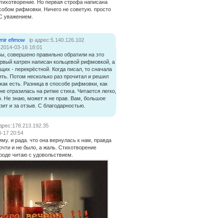
тихотворение. Но первая строфа написана
собом рифмовки. Ничего не советую. просто
 С уважением.
imir efimow
ip адрес:5.140.126.102
:2014-03-16 18:01
Вы, совершено правильно обратили на это
рвый катрен написан кольцевой рифмовкой, а
щих - перекрёстной. Когда писал, то сначала
ить. Потом несколько раз прочитал и решил
 как есть. Разница в способе рифмовки, как
не отразилась на ритме стиха. Читается легко,
. Не знаю, может я не прав. Вам, большое
зит и за отзыв. С благодарностью.
адрес:178.213.192.35
-17 20:54
му. и рада. что она вернулась к нам, правда
очти и не было, а жаль. Стихотворение
роде читаю с удовольствием.