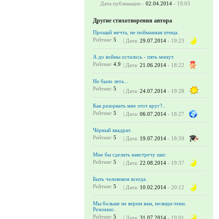
Дата публикации -
02.04.2014
- 19:03
Другие стихотворения автора
Прощай мечта, не пойманная птица.
Рейтинг
5
| Дата:
29.07.2014
- 19:23
А до войны осталось - пять минут.
Рейтинг
4.9
| Дата:
21.06.2014
- 18:22
Не было лета...
Рейтинг
5
| Дата:
24.07.2014
- 19:28
Как разорвать мне этот круг?..
Рейтинг
5
| Дата:
06.07.2014
- 18:27
Чёрный квадрат.
Рейтинг
5
| Дата:
19.07.2014
- 18:59
Мне бы сделать навстречу шаг.
Рейтинг
5
| Дата:
22.08.2014
- 19:37
Быть человеком всегда.
Рейтинг
5
| Дата:
10.02.2014
- 20:12
Мы больше не верим вам, нелюди-тени.
Резонанс.
Рейтинг
5
| Дата:
31.07.2014
- 19:01