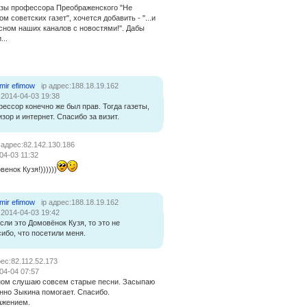
зы профессора Преображенского "Не
м советских газет", хочется добавить - "...и
сном наших каналов с новостями!". Дабы
...
imir efimow
ip адрес:188.18.19.162
:2014-04-03 19:38
ессор конечно же был прав. Тогда газеты,
зор и интернет. Спасибо за визит.
p адрес:82.142.130.186
04-03 11:32
венок Кузя!))))))
imir efimow
ip адрес:188.18.19.162
:2014-04-03 19:42
если это Домовёнок Кузя, то это не
ибо, что посетили меня.
рес:82.112.52.173
04-04 07:57
ном слушаю совсем старые песни. Засыпаю
нно Зыкина помогает. Спасибо.
ажением.