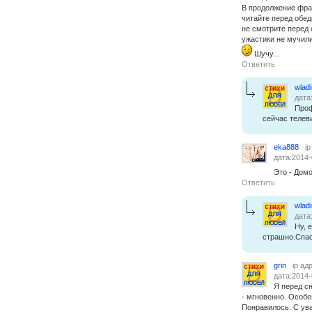
В продолжение фра
читайте перед обедо
не смотрите перед 
ужастики не мучили
Шучу...
Ответить
wlad
дата
Проф
сейчас телеви
eka888
i
дата:2014-
Это - Домо
Ответить
wlad
дата
Ну, 
страшно.Спас
grin
ip ад
дата:2014-
Я перед с
- мгновенно. Особе
Понравилось. С ув