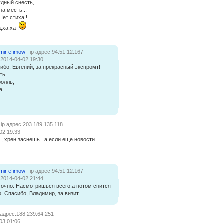
удный снесть,
на месть...
Нет стиха !
,ха,ха !
imir efimow
ip адрес:94.51.12.167
:2014-04-02 19:30
ибо, Евгений, за прекрасный экспромт!
ть
ролль,
а
ip адрес:203.189.135.118
02 19:33
 , хрен заснешь...а если еще новости
imir efimow
ip адрес:94.51.12.167
:2014-04-02 21:44
точно. Насмотришься всего,а потом снится
о. Спасибо, Владимир, за визит.
 адрес:188.239.64.251
03 01:06