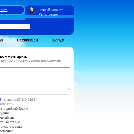
сайта
Личный кабинет
Регистрация
ов
Песни(MP3)
Форум
 комментарий:
арии могут только зарегистрированные
3
ip адрес:87.119.236.54
4-02 19:17
 это добрый Джинн
кувшин...
дный миг...
стный старик.
о злом в мешке,
ремешке...