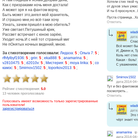
Хотели стих твой ч
Как с призраками ночь меня достала!
от духов злых ужас
А может зря я на фантом ворчу,
И ты б проснулся...
Быть может это,ангел мой хранитель,
Пуста страница...Ха
И страшно мне,но всё-таки хочу
Ответить
Узнать, зачем пришёл в мою обитель?
Уже светает.Петушиный крик,
wlad
Рассвет встречает с юною зарёю,
дата
Уходит ночь.И с ней тот странный миг
Спас
Не пОнятых ночных видений, мною.
Всё может бы
И, Джинн и, Т
За стихотворение голосовали:
Лидаза
:
5
;
Ольга 7
:
5
;
Коль нет стих
rfhfylbyf1936
:
5
;
grin
:
5
;
eka888
:
5
;
anamarina
:
5
;
Какая - боль!
v2810475
:
5
;
d2010v
:
5
;
Мистерия
:
5
;
moya lirika
:
5
;
со
С уважением.
камэс
:
5
;
Smirnov1502
:
5
;
toporkov2013
:
5
;
Smirnov1502
дата:2014-04-
Тут и без фантомов
Рейтинг стихотворения:
5.0
посмотреть...
13 человек проголосовало
Ответить
Голосовать имеют возможность только зарегистрированные
пользователи!
wlad
зарегистрироваться
дата
Это 
чёрт знает чт
anamarina
ip
дата:2014-04-