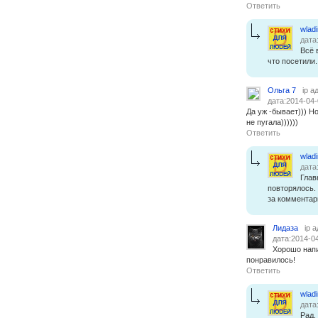
Ответить
wlad
дата
Всё 
что посетили
Ольга 7
ip а
дата:2014-04-
Да уж -бывает))) Н
не пугала))))))
Ответить
wlad
дата
Глав
повторялось.
за комментар
Лидаза
ip 
дата:2014-04
Хорошо напи
понравилось!
Ответить
wlad
дата
Рад.