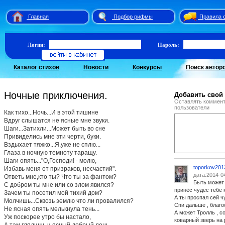
Главная
Подбор рифмы
Правила 
Логин:
Пароль:
Каталог стихов
Новости
Конкурсы
Поиск автор
Ночные приключения.
Добавить свой
Оставлять коммент
пользователи
Как тихо...Ночь...И в этой тишине
Вдруг слышатся не ясные мне звуки.
Шаги...Затихли...Может быть во сне
Привиделись мне эти черти, буки.
Вздыхает тяжко...Я,уже не сплю...
Глаза в ночную темноту таращу.
Шаги опять..."О,Господи! - молю,
toporkov201
Избавь меня от призраков, несчастий".
дата:2014-0
Ответь мне,кто ты? Что ты за фантом?
Быть может
С добром ты мне или со злом явился?
принёс чудес тебе 
Зачем ты посетил мой тихий дом?
А ты проспал сей чу
Молчишь...Сквозь землю что ли провалился?
Спи дальше , благо
Не ясная опять мелькнула тень...
А может Тролль , с
Уж поскорее утро бы настало,
коварный зверь на 
А там глядишь и ясный,добрый день,