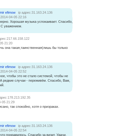
imir efimow
ip адрес:31.163.24.136
:2014-04-05 22:16
верно. Хорошая музыка успокаивает. Спасибо,
. С уважением.
дрес:217.66.158.122
05 21:20
очь она такая,таинственная(лишь бы только
imir efimow
ip адрес:31.163.24.136
:2014-04-05 22:52
ное, чтобы это не стало системой, чтобы не
 А редкие случаи - переживём. Спасибо, Вам,
ий.
адрес:178.213.192.35
-05 21:29
сано, так спокойно, хотя о призраках.
imir efimow
ip адрес:31.163.24.136
:2014-04-05 22:54
 что понравилось. Спасибо за визит. Удачи,