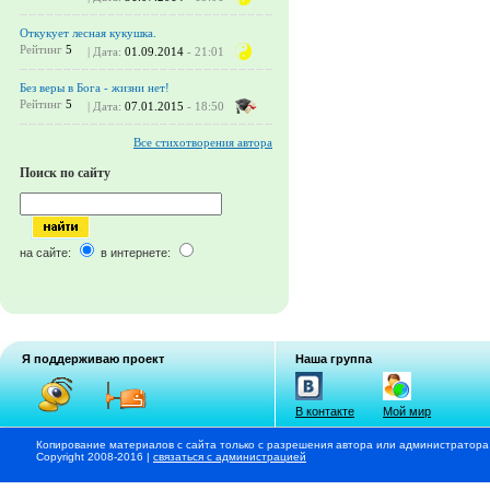
Откукует лесная кукушка.
Рейтинг
5
| Дата:
01.09.2014
- 21:01
Без веры в Бога - жизни нет!
Рейтинг
5
| Дата:
07.01.2015
- 18:50
Все стихотворения автора
Поиск по сайту
на сайте:
в интернете:
Я поддерживаю проект
Наша группа
В контакте
Мой мир
Копирование материалов с сайта только с разрешения автора или администратора
Copyright 2008-2016 |
связаться с администрацией