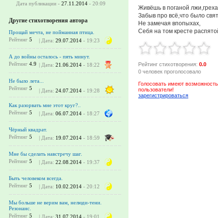
Дата публикации -
27.11.2014
- 20:09
Живёшь в поганой лжи,греха
Забыв про всё,что было свят
Другие стихотворения автора
Не замечая впопыхах,
Себя на том кресте распято
Прощай мечта, не пойманная птица.
Рейтинг
5
| Дата:
29.07.2014
- 19:23
А до войны осталось - пять минут.
Рейтинг
4.9
Рейтинг стихотворения:
0.0
| Дата:
21.06.2014
- 18:22
0 человек проголосовало
Не было лета...
Голосовать имеют возможность
Рейтинг
5
пользователи!
| Дата:
24.07.2014
- 19:28
зарегистрироваться
Как разорвать мне этот круг?..
Рейтинг
5
| Дата:
06.07.2014
- 18:27
Чёрный квадрат.
Рейтинг
5
| Дата:
19.07.2014
- 18:59
Мне бы сделать навстречу шаг.
Рейтинг
5
| Дата:
22.08.2014
- 19:37
Быть человеком всегда.
Рейтинг
5
| Дата:
10.02.2014
- 20:12
Мы больше не верим вам, нелюди-тени.
Резонанс.
Рейтинг
5
| Дата:
31.07.2014
- 19:01