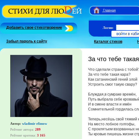
Главная
Добавить свое стихотворение
Логин:
Забыл пароль к сайту
Каталог стихов
За что тебе така
Что сделали страна с тобой
За что тебе такая кара?
Как сатанинский гений злой
Устроить смог такую свару?
Блуждая,в сумраке времён,
Путь выбрала себе кровавый
И в смене власти и имён
Сомнительной гордилась сл
Теперь,несёшь свой тяжкий к
Автор:
wladimir efimow
На место лобное голгофы,
С проклятьем взорванных н
Рейтинг автора:
289
Ты кровью пишешь жизни с
Рейтинг критика:
3 165