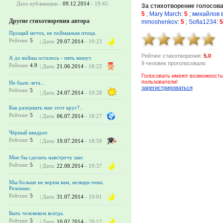
Дата публикации -
09.12.2014
- 19:45
За стихотворение голосов
5
;
Mary March
:
5
;
михайлов 
Другие стихотворения автора
mmoshenkov
:
5
;
Sofia1234
:
5
Прощай мечта, не пойманная птица.
Рейтинг
5
| Дата:
29.07.2014
- 19:23
Рейтинг стихотворения:
5.0
А до войны осталось - пять минут.
9 человек проголосовало
Рейтинг
4.9
| Дата:
21.06.2014
- 18:22
Голосовать имеют возможность
пользователи!
Не было лета...
зарегистрироваться
Рейтинг
5
| Дата:
24.07.2014
- 19:28
Как разорвать мне этот круг?..
Рейтинг
5
| Дата:
06.07.2014
- 18:27
Чёрный квадрат.
Рейтинг
5
| Дата:
19.07.2014
- 18:59
Мне бы сделать навстречу шаг.
Рейтинг
5
| Дата:
22.08.2014
- 19:37
Мы больше не верим вам, нелюди-тени.
Резонанс.
Рейтинг
5
| Дата:
31.07.2014
- 19:01
Быть человеком всегда.
Рейтинг
5
| Дата:
10.02.2014
- 20:12