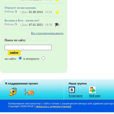
Откукует лесная кукушка.
Рейтинг
5
| Дата:
01.09.2014
- 21:01
Без веры в Бога - жизни нет!
Рейтинг
5
| Дата:
07.01.2015
- 18:50
Все стихотворения автора
Поиск по сайту
на сайте:
в интернете:
Я поддерживаю проект
Наша группа
В контакте
Мой мир
Копирование материалов с сайта только с разрешения автора или администратора
Copyright 2008-2016 |
связаться с администрацией