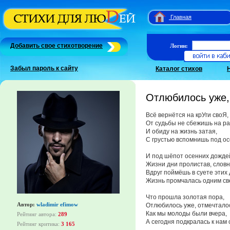
Главная
Добавить свое стихотворение
Логин:
Забыл пароль к сайту
Каталог стихов
Отлюбилось уже,
Всё вернётся на крУги своЯ,
От судьбы не сбежишь на ра
И обиду на жизнь затая,
С грустью вспомнишь под ос
И под шёпот осенних дожде
Жизни дни пролистав, словно
Вдруг поймёшь в суете этих 
Жизнь промчалась одним св
Что прошла золотая пора,
Автор:
wladimir efimow
Отлюбилось уже, отмечтало
Как мы молоды были вчера,
Рейтинг автора:
289
А сегодня подкралась к нам 
Рейтинг критика:
3 165