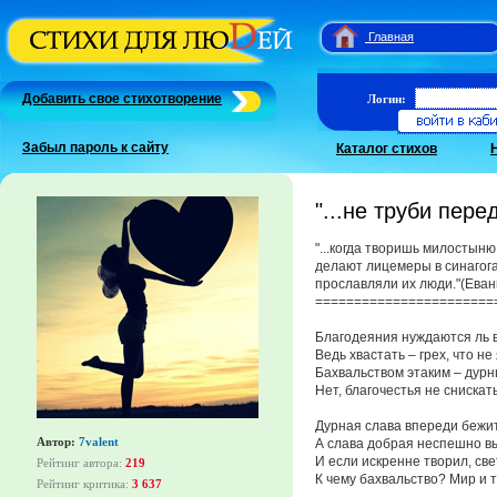
Главная
Добавить свое стихотворение
Логин:
Забыл пароль к сайту
Каталог стихов
"...не труби пере
"...когда творишь милостыню
делают лицемеры в синагога
прославляли их люди."(Еван
=======================
Благодеяния нуждаются ль в
Ведь хвастать – грех, что не
Бахвальством этаким – дур
Нет, благочестья не снискать
Дурная слава впереди бежит
Автор:
7valent
А слава добрая неспешно в
И если искренне творил, све
Рейтинг автора:
219
К чему бахвальство? Мир и т
Рейтинг критика:
3 637