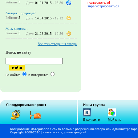
Рейтинг
5
пользователи!
| Дата:
01.01.2015
- 05:59
зарегистрироваться
Загадка... природы?
Рейтинг
5
| Дата:
14.04.2015
- 12:12
Жив, курилка...
Рейтинг
5
| Дата:
21.03.2015
- 19:56
Все стихотворения автора
Поиск по сайту
на сайте:
в интернете:
Я поддерживаю проект
Наша группа
В контакте
Мой мир
Копирование материалов с сайта только с разрешения автора или администратора
Copyright 2008-2016 |
связаться с администрацией