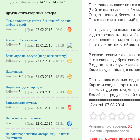
Дата публикации -
14.12.2014
- 14:17
Поспешность вовсе не важн
(Чай не пиара для – в нём ми
Другие стихотворения автора
Она, степенная, бессмертна
Тепла и света к вам придёт,
Читая новостные сайты, *конспект* по ним
рифмую свой
Рейтинг
5
Не то, что с длинными ногами
| Дата:
22.02.2015
- 06:01
И достоверность – прочь (за
И, не гнушаясь тьмы углов, 
А если б Катей звали...
Наветы-сплетни, чтоб кого-т
Рейтинг
5
| Дата:
13.01.2015
- 01:58
В союзе тесном с хвастовств
Ваяю акро на досуге (подражая Агеичу)
Что в споре с доброю спесив
Рейтинг
5
| Дата:
27.02.2015
- 18:17
В одном лишь случае жива е
Когда и суд пройдёт, и выпл
Насмешили
............................................
Рейтинг
4.8
| Дата:
31.03.2015
- 15:53
Понты с кичливостью горды
Корысти след не скрыть в т
Ищем выгоду в сортире...
Не стоит удивляться, мол, с
Рейтинг
5
| Дата:
06.03.2015
- 06:43
Люлей в награду по своей хв
=======================
Западляндия-лгунья.
. 7valent. 07.08.2014.
Рейтинг
5
| Дата:
20.01.2015
- 12:18
Наши папы лучше знают...
Рейтинг
5
| Дата:
12.01.2015
- 02:21
Рейтинг стихотворения:
0.0
0 человек проголосовало
На Антигороскопное автора lucij - отклик
(полушутя)
Голосовать имеют возможность