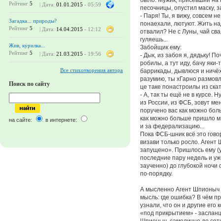
Рейтинг
5
| Дата:
01.01.2015
- 05:59
песочницы, опустил маску, з
- Паря! Ты, я вижу, совсем
Загадка... природы?
понаехали, лютуют. Жить на
Рейтинг
5
| Дата:
14.04.2015
- 12:12
отвалил? Не с Луны, чай сва
гуляешь...
Жив, курилка...
Забойщик ему:
Рейтинг
5
| Дата:
21.03.2015
- 19:56
- Дык, из забоя я, дядьку! П
робилы, а тут иду, бачу яки-
Все стихотворения автора
баррикады, дывлюся и ничёх
разумию, ты хГарно размов
Поиск по сайту
це таке понастроилы из скат
- А, так ты ещё не в курсе. Ну
из России, из ФСБ, зовут м
поручено вас как можно бол
как можно больше пришло м
на сайте:
в интернете:
и за федерализацию...
Пока ФСБ-шник всё это гово
визави только росло. Агент 
запущено». Пришлось ему (у
последние пару недель и уж
заученно) до глубокой ночи
по-порядку.
А мысленно Агент Шпионыч п
мысль: где ошибка? В чём п
узнали, что он и другие его
«под прикрытием» - засланц
Шпионыч, самолично до сот