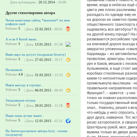
Дата публикации -
20.12.2014
- 16:00
время, когда в небесах ещё 
цвета уже плохо различимы 
Другие стихотворения автора
разгадать по одежде ему не
на дорогах не заметно прив
Читая новостные сайты, *конспект* по ним
рифмую свой
общественного транспорта в
Рейтинг
5
задевались все автобусы? К
| Дата:
22.02.2015
- 06:01
на другой конец города? На
развеваются российские три
А если б Катей звали...
на ключевой дороге въезда 
Рейтинг
5
| Дата:
13.01.2015
- 01:58
аккуратно уложенные «свал
баррикады – из автомобиль
Ваяю акро на досуге (подражая Агеичу)
проволоки, арматуры, палок,
Рейтинг
5
| Дата:
27.02.2015
- 18:17
урн и баков, мешков с песк
булыжников, и ещё стоят ак
Насмешили
коробках стеклянные разно
Рейтинг
4.8
| Дата:
31.03.2015
- 15:53
каким-то непонятным содерж
промелькнула мыслишка - н
Ищем выгоду в сортире...
правильное направление по
Рейтинг
5
| Дата:
06.03.2015
- 06:43
Франции?, – кажется - у них
точно не помнил расположен
Западляндия-лгунья.
только государственный жо
Рейтинг
5
| Дата:
20.01.2015
- 12:18
знал,.. Наконец, решил к во
что-нибудь у него спросить,
Наши папы лучше знают...
друг друга, наверное. Тот, в
Рейтинг
5
| Дата:
12.01.2015
- 02:21
резко заторопился, и сворач
Шахтёрычу рукой, мол, двига
На Антигороскопное автора lucij - отклик
мужика только во дворе дома
(полушутя)
было. Мужик, присевший на 