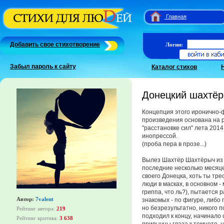
Главная
Добавить свое стихотворение
Логин:
Забыл пароль к сайту
Каталог стихов
Донецкий шахтёр
Концепция этого иронично-
произведения основана на 
"расстановке сил" лета 201
инопрессой.
(проба пера в прозе...)
Вылез Шахтёр Шахтёрыч из 
последние несколько месяце
своего Донецка, хоть ты тре
люди в масках, в основном 
гриппа, что ль?), пытается 
Автор:
7valent
знакомых - по фигуре, либо
но безрезультатно, никого п
Рейтинг автора:
219
подходил к концу, начинало 
Рейтинг критика:
3 638
привычны глаза к темноте, н