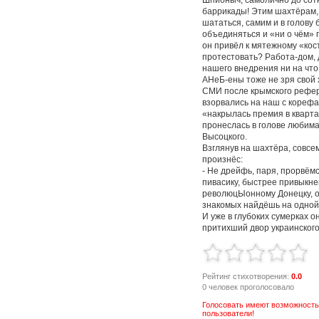
баррикады! Этим шахтёрам,
шататься, самим и в голову
объединяться и «ни о чём» 
он привёл к мятежному «кост
протестовать? Работа-дом, 
нашего внедрения ни на что 
АНеБ-ены тоже не зря свой х
СМИ после крымского рефе
взорвались на наш с корефан
«накрылась премия в кварта
пронеслась в голове любима
Высоцкого.
Взглянув на шахтёра, совс
произнёс:
- Не дрейфь, паря, прорвём
пивасику, быстрее привыкне
революцЫонному Донецку, о
знакомых найдёшь на одной
И уже в глубоких сумерках о
притихший двор украинского
Рейтинг стихотворения:
0.0
0 человек проголосовало
Голосовать имеют возможность
пользователи!