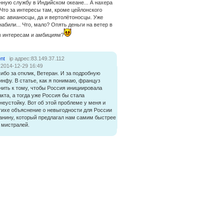
нную службу в Индийском океане... А нахера
Что за интересы там, кроме цейлонского
нас авианосцы, да и вертолётоносцы. Уже
абили... Что, мало? Опять деньги на ветер в
м интересам и амбициям?
nt
ip адрес:83.149.37.112
:2014-12-29 16:49
ибо за отклик, Ветеран. И за подробную
инфу. В статье, как я понимаю, француз
нить к тому, чтобы Россия инициировала
кта, а тогда уже Россия бы стала
неустойку. Вот об этой проблеме у меня и
тихе объяснение о невыгодности для России
нину, который предлагал нам самим быстрее
 мистралей.