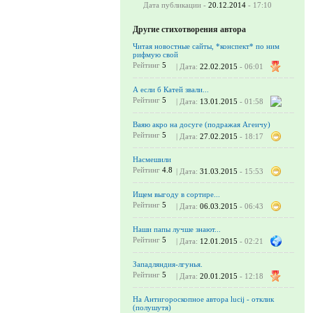
Дата публикации -
20.12.2014
- 17:10
Другие стихотворения автора
Читая новостные сайты, *конспект* по ним
рифмую свой
Рейтинг
5
| Дата:
22.02.2015
- 06:01
А если б Катей звали...
Рейтинг
5
| Дата:
13.01.2015
- 01:58
Ваяю акро на досуге (подражая Агеичу)
Рейтинг
5
| Дата:
27.02.2015
- 18:17
Насмешили
Рейтинг
4.8
| Дата:
31.03.2015
- 15:53
Ищем выгоду в сортире...
Рейтинг
5
| Дата:
06.03.2015
- 06:43
Наши папы лучше знают...
Рейтинг
5
| Дата:
12.01.2015
- 02:21
Западляндия-лгунья.
Рейтинг
5
| Дата:
20.01.2015
- 12:18
На Антигороскопное автора lucij - отклик
(полушутя)