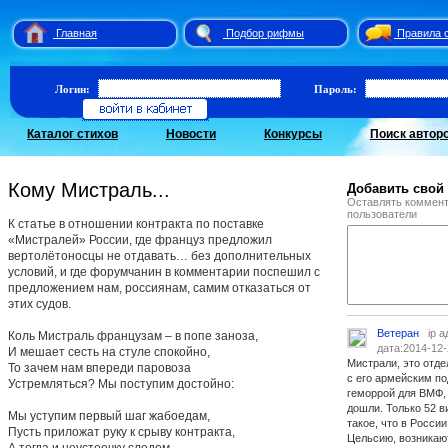
Главная
Подбор рифмы
Правила 
Логин:
Пароль:
Каталог стихов
Новости
Конкурсы
Поиск автор
Кому Мистраль...
Добавить свой
Оставлять коммент
пользователи
К статье в отношении контракта по поставке
«Мистралей» России, где француз предложил
вертолётоносцы не отдавать… без дополнительных
условий, и где форумчанин в комментарии поспешил с
предложением нам, россиянам, самим отказаться от
этих судов.
Ветеран
ip 
Коль Мистраль французам – в попе заноза,
дата:2014-12-
И мешает сесть на стуле спокойно,
Мистрали, это отде
То зачем нам впереди паровоза
с его армейским по
Устремляться? Мы поступим достойно:
геморрой для ВМФ, 
дошли. Только 52 в
Мы уступим первый шаг жабоедам,
такое, что в Росси
Пусть приложат руку к срыву контракта,
Цельсию, возникаю
А тогда и неустоечку следом