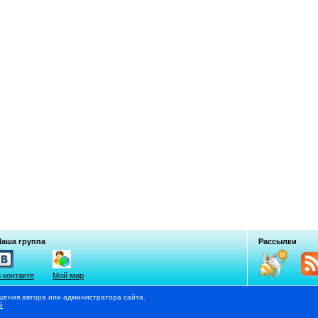
Наша группа
Рассылки
 контакте
Мой мир
шения автора или администратора сайта.
й