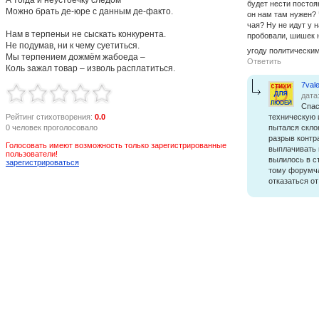
будет нести постоя
Можно брать де-юре с данным де-факто.
он нам там нужен? 
чая? Ну не идут у 
Нам в терпеньи не сыскать конкурента.
пробовали, шишек н
Не подумав, ни к чему суетиться.
угоду политически
Мы терпением дожмём жабоеда –
Ответить
Коль зажал товар – изволь расплатиться.
7vale
дата
Спас
Рейтинг стихотворения:
0.0
техническую 
0 человек проголосовало
пытался скло
разрыв контра
Голосовать имеют возможность только зарегистрированные
выплачивать 
пользователи!
вылилось в с
зарегистрироваться
тому форумча
отказаться от