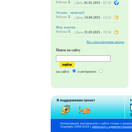
Рейтинг
5
| Дата:
01.01.2015
- 05:59
Загадка... природы?
Рейтинг
5
| Дата:
14.04.2015
- 12:12
Жив, курилка...
Рейтинг
5
| Дата:
21.03.2015
- 19:56
Все стихотворения автора
Поиск по сайту
на сайте:
в интернете:
Я поддерживаю проект
В
Копирование материалов с сайта только с разре
Copyright 2008-2016 |
связаться с администрацие