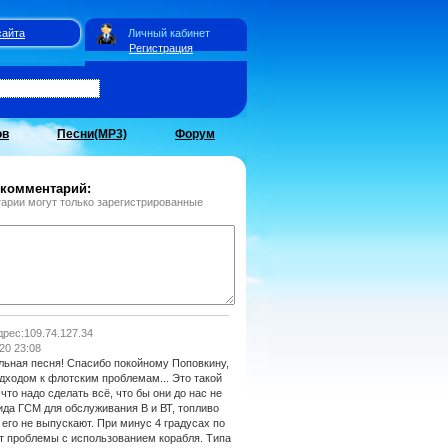
сайта
Личный кабинет
Регистрация
ов
Песни(MP3)
Форум
 комментарий:
арии могут только зарегистрированные
адрес:109.74.127.34
20 23:08
льная песня! Спасибо покойному Поповкину,
дходом к флотским проблемам... Это такой
что надо сделать всё, что бы они до нас не
ида ГСМ для обслуживания В и ВТ, топливо
и его не выпускают. При минус 4 градусах по
т проблемы с использованием корабля. Типа