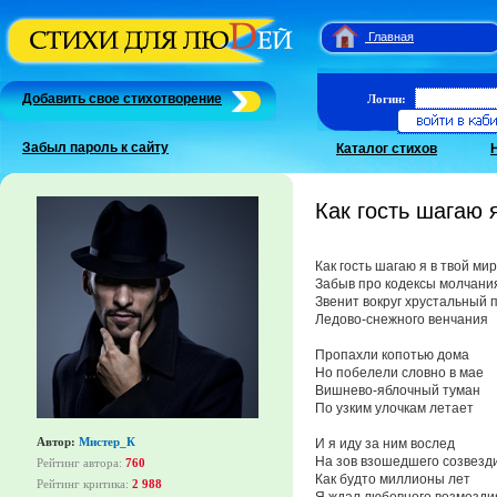
Главная
Добавить свое стихотворение
Логин:
Забыл пароль к сайту
Каталог стихов
Как гость шагаю я
Как гость шагаю я в твой мир
Забыв про кодексы молчани
Звенит вокруг хрустальный 
Ледово-снежного венчания
Пропахли копотью дома
Но побелели словно в мае
Вишнево-яблочный туман
По узким улочкам летает
Автор:
Мистер_К
И я иду за ним вослед
На зов взошедшего созвезд
Рейтинг автора:
760
Как будто миллионы лет
Рейтинг критика:
2 988
Я ждал любовного возмезди