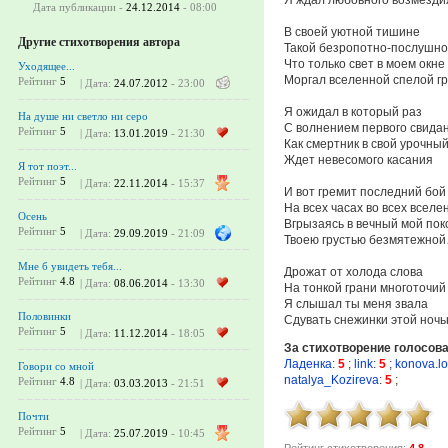
Дата публикации -
24.12.2014
- 08:00
В своей уютной тишине
Другие стихотворения автора
Такой безропотно-послушн
Что только свет в моем окне
Уходящее...
Моргал вселенной спелой г
Рейтинг
5
| Дата:
24.07.2012
- 23:00
Я ожидал в который раз
На душе ни светло ни серо
С волнением первого свида
Рейтинг
5
| Дата:
13.01.2019
- 21:30
Как смертник в свой урочный
Ждет невесомого касания
Я тот поэт...
Рейтинг
5
| Дата:
22.11.2014
- 15:37
И вот гремит последний бой
На всех часах во всех вселе
Осень
Вгрызаясь в вечный мой пок
Рейтинг
5
| Дата:
29.09.2019
- 21:09
Твоею грустью безмятежно
Мне б увидеть тебя...
Дрожат от холода слова
Рейтинг
4.8
| Дата:
08.06.2014
- 13:30
На тонкой грани многоточий
Я слышал ты меня звала
Половинки
Сдувать снежинки этой ноч
Рейтинг
5
| Дата:
11.12.2014
- 18:05
За стихотворение голосов
Ладенка
:
5
;
link
:
5
;
konova.lo
Говори со мной
natalya_Kozireva
:
5
;
Рейтинг
4.8
| Дата:
03.03.2013
- 21:51
Почти
Рейтинг
5
| Дата:
25.07.2019
- 10:45
Рейтинг стихотворения:
4.8