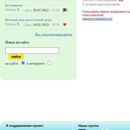
6 человек проголосовало
Без названия
Рейтинг
5
| Дата:
29.07.2012
- 13:56
Голосовать имеют возможность
пользователи!
зарегистрироваться
Который день метет в моей душе
Рейтинг
5
| Дата:
24.02.2013
- 10:34
Все стихотворения автора
Поиск по сайту
на сайте:
в интернете:
Я поддерживаю проект
Наша группа