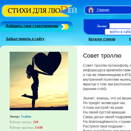
Главная
Добавить свое стихотворение
Логин:
Забыл пароль к сайту
Каталог стихов
Совет троллю
Совет троллю-путинофобу,
инфоресурса кремлеботам
а так же обвиняющему в КГБ
внутренней политики нынеш
вкратце о том, как распозна
(ирония-стёб)
Значит, знаешь, что на мушк
Но придёт возмездья час.
А пока настрой–ка ушки
На своей пустой макушке,
Автор:
7valent
Сверь досье своей подружки
На благонадёжность «тушки
Рейтинг автора:
219
Растряси свои подушки –
Рейтинг критика:
3 638
Вдруг устройства для просл