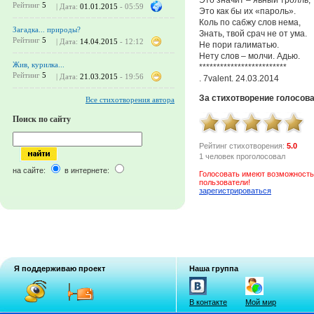
Рейтинг
5
| Дата:
01.01.2015
- 05:59
Это как бы их «пароль».
Коль по сабжу слов нема,
Загадка... природы?
Знать, твой срач не от ума.
Рейтинг
5
| Дата:
14.04.2015
- 12:12
Не пори галиматью.
Нету слов – молчи. Адью.
Жив, курилка...
*************************
Рейтинг
5
| Дата:
21.03.2015
- 19:56
. 7valent. 24.03.2014
За стихотворение голосов
Все стихотворения автора
Поиск по сайту
Рейтинг стихотворения:
5.0
1 человек проголосовал
на сайте:
в интернете:
Голосовать имеют возможность
пользователи!
зарегистрироваться
Я поддерживаю проект
Наша группа
В контакте
Мой мир