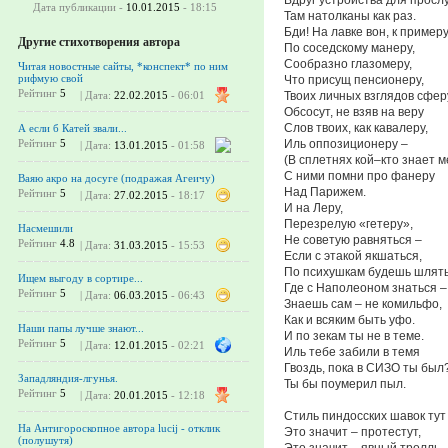
Дата публикации -
10.01.2015
- 18:15
Там натолканы как раз.
Бди! На лавке вон, к примеру
Другие стихотворения автора
По соседскому манеру,
Сообразно глазомеру,
Читая новостные сайты, *конспект* по ним
рифмую свой
Что присущ пенсионеру,
Рейтинг
5
Твоих личных взглядов сфер
| Дата:
22.02.2015
- 06:01
Обсосут, не взяв на веру
Слов твоих, как кавалеру,
А если б Катей звали...
Иль оппозиционеру –
Рейтинг
5
| Дата:
13.01.2015
- 01:58
(В сплетнях кой–кто знает м
С ними помни про фанеру
Ваяю акро на досуге (подражая Агеичу)
Над Парижем.
Рейтинг
5
| Дата:
27.02.2015
- 18:17
И на Леру,
Перезрелую «гетеру»,
Насмешили
Не советую равняться –
Рейтинг
4.8
| Дата:
31.03.2015
- 15:53
Если с этакой якшаться,
По психушкам будешь шлять
Ищем выгоду в сортире...
Где с Наполеоном знаться –
Рейтинг
5
| Дата:
06.03.2015
- 06:43
Знаешь сам – не комильфо,
Как и всяким быть уфо.
Наши папы лучше знают...
И по зекам ты не в теме.
Рейтинг
5
| Дата:
12.01.2015
- 02:21
Иль тебе забили в темя
Гвоздь, пока в СИЗО ты был
Западляндия-лгунья.
Ты бы поумерил пыл.
Рейтинг
5
| Дата:
20.01.2015
- 12:18
Стиль пиндосских шавок тут
На Антигороскопное автора lucij - отклик
Это значит – протестут,
(полушутя)
Это значит – явный тролль,