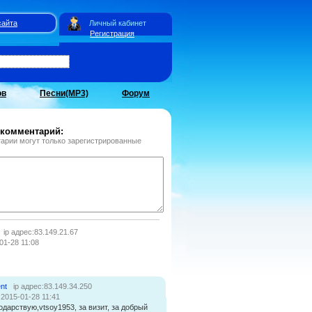
сайта
Личный кабинет
Регистрация
ов
Песни(MP3)
Форум
 комментарий:
арии могут только зарегистрированные
ip адрес:83.149.21.67
01-28 11:08
nt
ip адрес:83.149.34.250
:2015-01-28 11:41
одарствую,vtsoy1953, за визит, за добрый