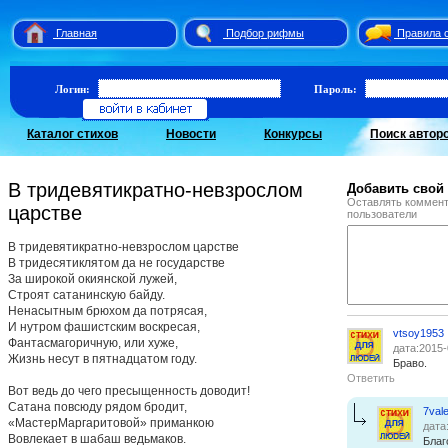
Главная
Подбор рифмы
Правила 
Логин:
Пароль:
Каталог стихов
Новости
Конкурсы
Поиск автор
В тридевятикратно-невзрослом
Добавить свой
Оставлять коммент
царстве
пользователи
В тридевятикратно-невзрослом царстве
В тридесятиклятом да не государстве
За широкой окиянской лужей,
Строят сатанинскую байду.
Ненасытным брюхом да потрясая,
И нутром фашистским воскресая,
vtsoy1953
Фантасмагоричную, или хуже,
дата:2015-
Жизнь несут в пятнадцатом году.
Браво.
Ответить
Вот ведь до чего пресыщенность доводит!
Сатана повсюду рядом бродит,
7vale
«МастерМаргаритовой» приманкою
дата
Вовлекает в шабаш ведьмаков.
Благ