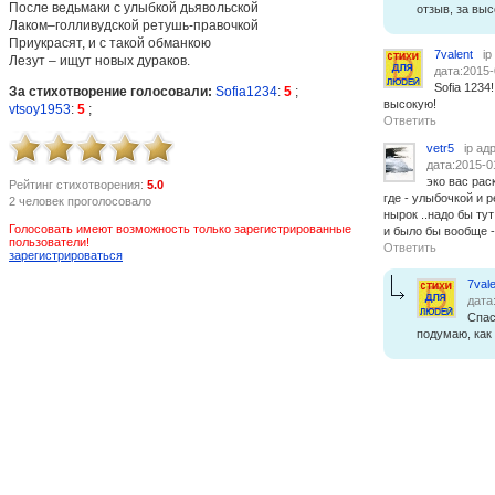
После ведьмаки с улыбкой дьявольской
отзыв, за выс
Лаком–голливудской ретушь-правочкой
Приукрасят, и с такой обманкою
7valent
ip
Лезут – ищут новых дураков.
дата:2015-
Sofia 1234
За стихотворение голосовали:
Sofia1234
:
5
;
высокую!
vtsoy1953
:
5
;
Ответить
vetr5
ip ад
дата:2015-0
эко вас раск
Рейтинг стихотворения:
5.0
где - улыбочкой и 
2 человек проголосовало
нырок ..надо бы тут
Голосовать имеют возможность только зарегистрированные
и было бы вообще -
пользователи!
Ответить
зарегистрироваться
7vale
дата
Спас
подумаю, как