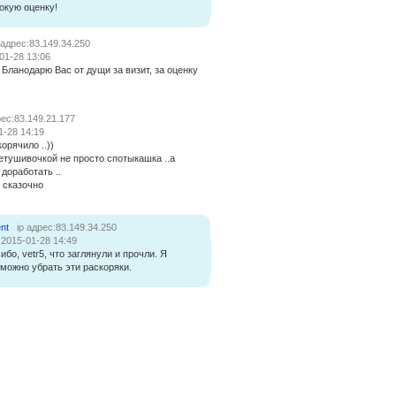
окую оценку!
 адрес:83.149.34.250
01-28 13:06
! Бланодарю Вас от дущи за визит, за оценку
рес:83.149.21.177
1-28 14:19
орячило ..))
ретушивочкой не просто спотыкашка ..а
 доработать ..
 сказочно
nt
ip адрес:83.149.34.250
:2015-01-28 14:49
ибо, vetr5, что заглянули и прочли. Я
 можно убрать эти раскоряки.