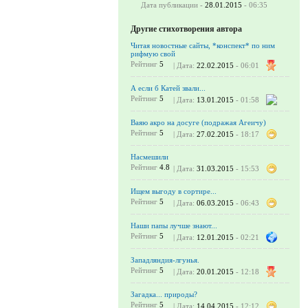
Дата публикации -
28.01.2015
- 06:35
Другие стихотворения автора
Читая новостные сайты, *конспект* по ним
рифмую свой
Рейтинг
5
| Дата:
22.02.2015
- 06:01
А если б Катей звали...
Рейтинг
5
| Дата:
13.01.2015
- 01:58
Ваяю акро на досуге (подражая Агеичу)
Рейтинг
5
| Дата:
27.02.2015
- 18:17
Насмешили
Рейтинг
4.8
| Дата:
31.03.2015
- 15:53
Ищем выгоду в сортире...
Рейтинг
5
| Дата:
06.03.2015
- 06:43
Наши папы лучше знают...
Рейтинг
5
| Дата:
12.01.2015
- 02:21
Западляндия-лгунья.
Рейтинг
5
| Дата:
20.01.2015
- 12:18
Загадка... природы?
Рейтинг
5
| Дата:
14.04.2015
- 12:12