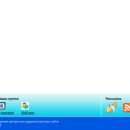
Наша группа
Рассылки
 контакте
Мой мир
шения автора или администратора сайта.
й