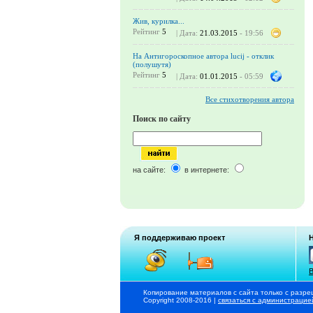
Жив, курилка...
Рейтинг
5
| Дата:
21.03.2015
- 19:56
На Антигороскопное автора lucij - отклик
(полушутя)
Рейтинг
5
| Дата:
01.01.2015
- 05:59
Все стихотворения автора
Поиск по сайту
на сайте:
в интернете:
Я поддерживаю проект
В
Копирование материалов с сайта только с разре
Copyright 2008-2016 |
связаться с администрацие