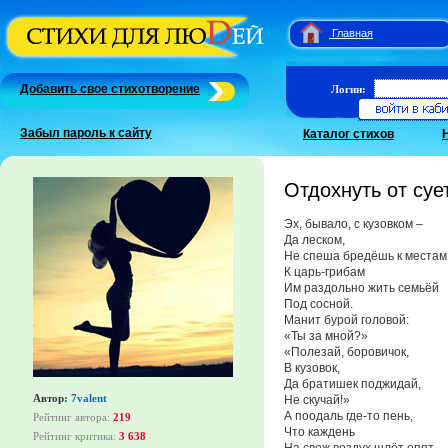
Главная
Добавить свое стихотворение
Логин:
Забыл пароль к сайту
Каталог стихов
Отдохнуть от суе
Эх, бывало, с кузовком –
Да леском,
Не спеша бредёшь к местам
К царь-грибам
Им раздольно жить семьёй
Под сосной.
Манит бурой головой:
«Ты за мной?»
«Полезай, боровичок,
В кузовок,
Да братишек поджидай,
Автор:
7valent
Не скучай!»
А поодаль где-то пень,
Рейтинг автора:
219
Что каждень
Рейтинг критика:
3 638
На свеж воздух шлёт опят.