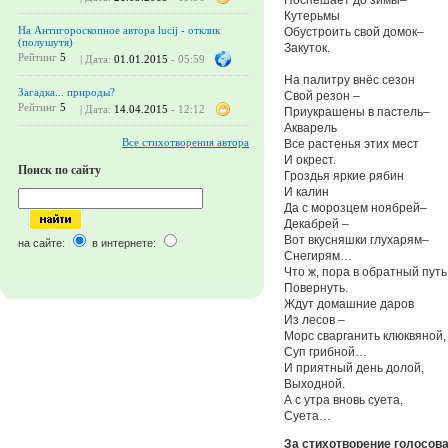
Кутерьмы
На Антигороскопное автора lucij - отклик
Обустроить свой домок–
(полушутя)
Закуток.
Рейтинг
5
| Дата:
01.01.2015
- 05:59
На палитру внёс сезон
Загадка... природы?
Свой резон –
Рейтинг
5
| Дата:
14.04.2015
- 12:12
Приукрашены в пастель–
Акварель
Все стихотворения автора
Все растенья этих мест
И окрест.
Поиск по сайту
Гроздья яркие рябин
И калин
Да с морозцем ноябрей–
Декабрей –
Вот вкусняшки глухарям–
на сайте:
в интернете:
Снегирям…
Что ж, пора в обратный путь
Повернуть.
Ждут домашние даров
Из лесов –
Морс сварганить клюквяной,
Суп грибной…
И приятный день долой,
Выходной.
А с утра вновь суета,
Суета…
За стихотворение голосов