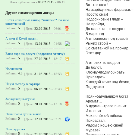
Дата публикации -
08.02.2015
- 06:19
Вот так сват!
На жарёху иль в форшмак –
Другие стихотворения автора
Просто смак!
Подосиновик! Гляди –
Читая новостные сайты, *конспект* по ним
рифмую свой
Не пройди,
Рейтинг
5
Да маслята – в аккурат
| Дата:
22.02.2015
- 06:01
В маринад.
А в прилеске под травой
А если б Катей звали...
Рыжих строй –
Рейтинг
5
| Дата:
13.01.2015
- 01:58
Со сметанкой на прожар
Этот дар.
Ваяю акро на досуге (подражая Агеичу)
Рейтинг
5
| Дата:
27.02.2015
- 18:17
А от этих-то щедрот –
До болот.
Насмешили
Клюкву-ягодку сбирать,
Рейтинг
4.8
| Дата:
31.03.2015
- 15:53
Припадать
К каждой кочке под бочок,
Ищем выгоду в сортире...
Под кусток.
Рейтинг
5
| Дата:
06.03.2015
- 06:43
Прян–багульником богат
Западляндия-лгунья.
Аромат…
Рейтинг
5
| Дата:
20.01.2015
- 12:18
А дурман–трава пьянит
И пленит.
Наши папы лучше знают...
Мох пенёк облюбовал –
Рейтинг
5
| Дата:
12.01.2015
- 02:21
Прирастал.
Рядом с ношею своей
Жив, курилка...
Муравей
Рейтинг
5
| Дата:
21.03.2015
- 19:56
Поспешает до зимы–