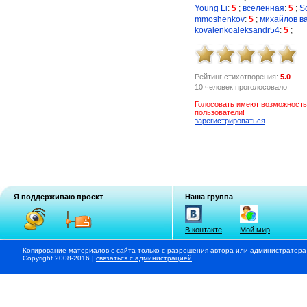
Young Li
:
5
;
вселенная
:
5
;
S
mmoshenkov
:
5
;
михайлов в
kovalenkoaleksandr54
:
5
;
Рейтинг стихотворения:
5.0
10 человек проголосовало
Голосовать имеют возможность
пользователи!
зарегистрироваться
Я поддерживаю проект
Наша группа
В контакте
Мой мир
Копирование материалов с сайта только с разрешения автора или администратора
Copyright 2008-2016 |
связаться с администрацией