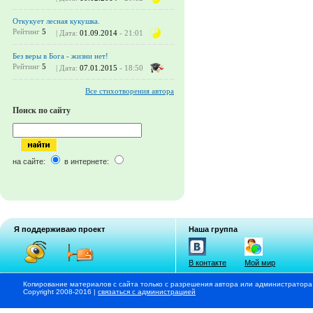
Откукует лесная кукушка.
Рейтинг
5
| Дата:
01.09.2014
- 21:01
Без веры в Бога - жизни нет!
Рейтинг
5
| Дата:
07.01.2015
- 18:50
Все стихотворения автора
Поиск по сайту
на сайте:
в интернете:
Я поддерживаю проект
Наша группа
В контакте
Мой мир
Копирование материалов с сайта только с разрешения автора или администратора
Copyright 2008-2016 |
связаться с администрацией