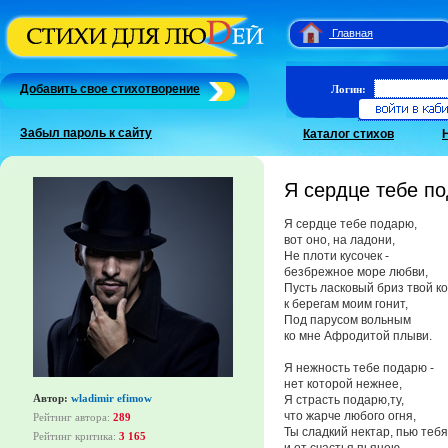
Главная
Добавить свое стихотворение
Логин:
Забыл пароль к сайту
Каталог стихов
Я сердце тебе по
Я сердце тебе подарю,
вот оно, на ладони,
Не плоти кусочек -
безбрежное море любви,
Пусть ласковый бриз твой к
к берегам моим гонит,
Под парусом вольным
ко мне Афродитой плыви.
Я нежность тебе подарю -
нет которой нежнее,
Автор:
wladimir efimow
Я страсть подарю,ту,
что жарче любого огня,
Рейтинг автора:
289
Ты сладкий нектар, пью тебя
Рейтинг критика:
3 165
и от счастья пьянею,