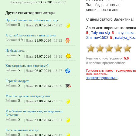
Дата публикации -
13.02.2015
- 20:17
Ты звёздная ночь и
сияние нового дня.
Другие стихотворения автора
С днём святого Валентина!
Прощай мечта, не пойманная птица.
Рейтинг
5
| Дата:
29.07.2014
- 19:23
За стихотворение голосов
5
;
Tatyana.stg
:
5
;
moya lirika
:
А до войны осталось - пять минут.
Smirnov1502
:
5
;
natalya_Koz
Рейтинг
4.9
| Дата:
21.06.2014
- 18:22
Не было лета...
Рейтинг
5
| Дата:
24.07.2014
- 19:28
Рейтинг стихотворения:
5.0
8 человек проголосовало
Как разорвать мне этот круг?..
Рейтинг
5
Голосовать имеют возможность
| Дата:
06.07.2014
- 18:27
пользователи!
зарегистрироваться
Чёрный квадрат.
Рейтинг
5
| Дата:
19.07.2014
- 18:59
Мне бы сделать навстречу шаг.
Рейтинг
5
| Дата:
22.08.2014
- 19:37
Мы больше не верим вам, нелюди-тени.
Резонанс.
Рейтинг
5
| Дата:
31.07.2014
- 19:01
Быть человеком всегда.
Рейтинг
5
| Дата:
10.02.2014
- 20:12