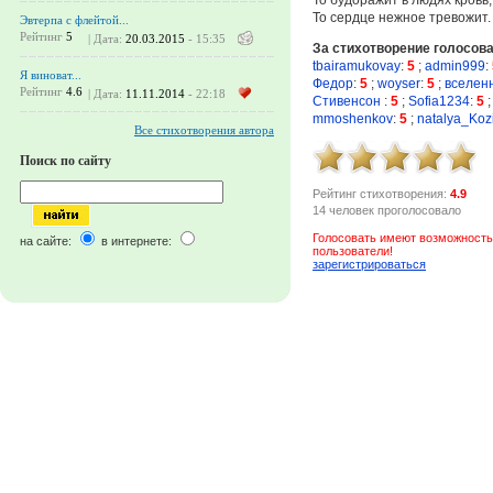
То сердце нежное тревожит.
Эвтерпа с флейтой...
Рейтинг
5
| Дата:
20.03.2015
- 15:35
За стихотворение голосов
tbairamukovay
:
5
;
admin999
:
Я виноват...
Федор
:
5
;
woyser
:
5
;
вселен
Рейтинг
4.6
| Дата:
11.11.2014
- 22:18
Стивенсон
:
5
;
Sofia1234
:
5
mmoshenkov
:
5
;
natalya_Koz
Все стихотворения автора
Поиск по сайту
Рейтинг стихотворения:
4.9
14 человек проголосовало
Голосовать имеют возможность
на сайте:
в интернете:
пользователи!
зарегистрироваться