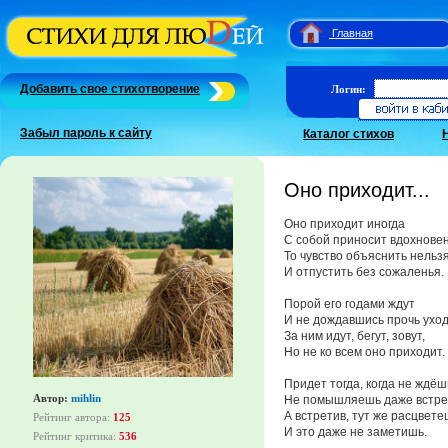
Главная
Добавить свое стихотворение
Логин:
Забыл пароль к сайту
Каталог стихов
Оно приходит...
Оно приходит иногда
С собой приносит вдохновен
То чувство объяснить нельз
И отпустить без сожаленья.
Порой его годами ждут
И не дождавшись прочь ухо
За ним идут, бегут, зовут,
Но не ко всем оно приходит.
Придет тогда, когда не ждёш
Автор:
mihlin
Не помышляешь даже встре
А встретив, тут же расцвете
Рейтинг автора:
125
И это даже не заметишь.
Рейтинг критика:
536