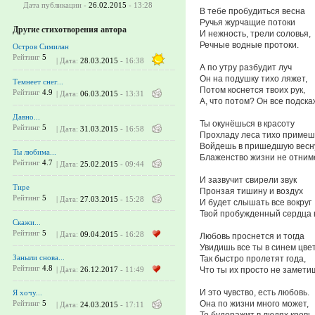
Дата публикации -
26.02.2015
- 13:28
В тебе пробудиться весна
Ручья журчащие потоки
Другие стихотворения автора
И нежность, трели соловья,
Речные водные протоки.
Остров Симилан
Рейтинг
5
| Дата:
28.03.2015
- 16:38
А по утру разбудит луч
Он на подушку тихо ляжет,
Темнеет снег...
Потом коснется твоих рук,
Рейтинг
4.9
| Дата:
06.03.2015
- 13:31
А, что потом? Он все подска
Давно...
Ты окунёшься в красоту
Рейтинг
5
| Дата:
31.03.2015
- 16:58
Прохладу леса тихо примеш
Войдешь в пришедшую весн
Ты любима...
Блаженство жизни не отним
Рейтинг
4.7
| Дата:
25.02.2015
- 09:44
И зазвучит свирели звук
Тире
Пронзая тишину и воздух
Рейтинг
5
| Дата:
27.03.2015
- 15:28
И будет слышать все вокруг
Твой пробужденный сердца в
Скажи...
Рейтинг
5
| Дата:
09.04.2015
- 16:28
Любовь проснется и тогда
Увидишь все ты в синем цвет
Заныли снова...
Так быстро пролетят года,
Рейтинг
4.8
Что ты их просто не замети
| Дата:
26.12.2017
- 11:49
И это чувство, есть любовь.
Я хочу...
Она по жизни много может,
Рейтинг
5
| Дата:
24.03.2015
- 17:11
То будоражит в людях кровь,