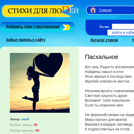
Главная
Добавить свое стихотворение
Логин:
Забыл пароль к сайту
Каталог стихов
Пасхальное
Вот она, Радость вселенская
Найдены смысл и итог.
Ясен финал и последствия.
Жребий совсем не жесток.
Незачем мучить сомнениям
Светлую сущность души.
Вспомнят тебя поколения
Если ты искренне жил.
Не фарисействовал на людя
Автор:
onoff
Мира просил для врагов.
Веровал в каждую заповедь,
Рейтинг автора:
49
К подлостям был не готов.
Рейтинг критика:
88