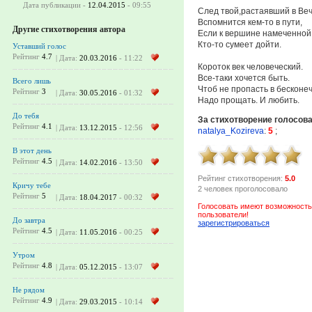
Дата публикации -
12.04.2015
- 09:55
След твой,растаявший в Веч
Вспомнится кем-то в пути,
Другие стихотворения автора
Если к вершине намеченной
Кто-то сумеет дойти.
Уставший голос
Рейтинг
4.7
| Дата:
20.03.2016
- 11:22
Короток век человеческий.
Все-таки хочется быть.
Всего лишь
Чтоб не пропасть в бесконе
Рейтинг
3
| Дата:
30.05.2016
- 01:32
Надо прощать. И любить.
До тебя
За стихотворение голосов
Рейтинг
4.1
| Дата:
13.12.2015
- 12:56
natalya_Kozireva
:
5
;
В этот день
Рейтинг
4.5
| Дата:
14.02.2016
- 13:50
Рейтинг стихотворения:
5.0
Кричу тебе
2 человек проголосовало
Рейтинг
5
| Дата:
18.04.2017
- 00:32
Голосовать имеют возможность
пользователи!
До завтра
зарегистрироваться
Рейтинг
4.5
| Дата:
11.05.2016
- 00:25
Утром
Рейтинг
4.8
| Дата:
05.12.2015
- 13:07
Не рядом
Рейтинг
4.9
| Дата:
29.03.2015
- 10:14