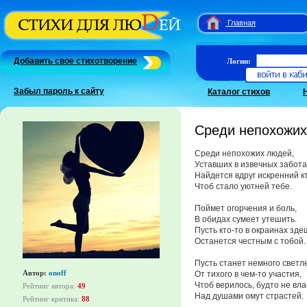
Главная
Добавить свое стихотворение
Логин:
Забыл пароль к сайту
Каталог стихов
Среди непохожи
Среди непохожих людей,
Уставших в извечных забота
Найдется вдруг искренний кт
Чтоб стало уютней тебе.
Поймет огорчения и боль,
В обидах сумеет утешить.
Пусть кто-то в окраинах зд
Останется честным с тобой.
Пусть станет немного светл
Автор:
onoff
От тихого в чем-то участия,
Чтоб верилось, будто не вл
Рейтинг автора:
49
Над душами омут страстей.
Рейтинг критика:
88