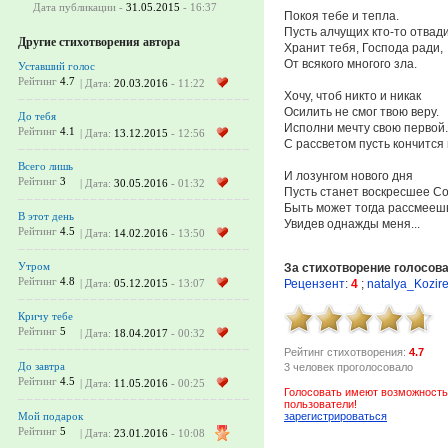
Дата публикации -
31.05.2015
- 16:37
Покоя тебе и тепла.
Пусть алчущих кто-то отвади
Другие стихотворения автора
Хранит тебя, Господа ради,
От всякого многого зла.
Уставший голос
Рейтинг
4.7
| Дата:
20.03.2016
- 11:22
Хочу, чтоб никто и никак
Осилить не смог твою веру.
До тебя
Исполни мечту свою первой.
Рейтинг
4.1
| Дата:
13.12.2015
- 12:56
С рассветом пусть кончится 
Всего лишь
И лозунгом нового дня
Рейтинг
3
| Дата:
30.05.2016
- 01:32
Пусть станет воскресшее С
Быть может тогда рассмееш
В этот день
Увидев однажды меня...
Рейтинг
4.5
| Дата:
14.02.2016
- 13:50
Утром
За стихотворение голосов
Рейтинг
4.8
Рецензент
:
4
;
natalya_Kozir
| Дата:
05.12.2015
- 13:07
Кричу тебе
Рейтинг
5
| Дата:
18.04.2017
- 00:32
Рейтинг стихотворения:
4.7
До завтра
3 человек проголосовало
Рейтинг
4.5
| Дата:
11.05.2016
- 00:25
Голосовать имеют возможность
пользователи!
зарегистрироваться
Мой подарок
Рейтинг
5
| Дата:
23.01.2016
- 10:08