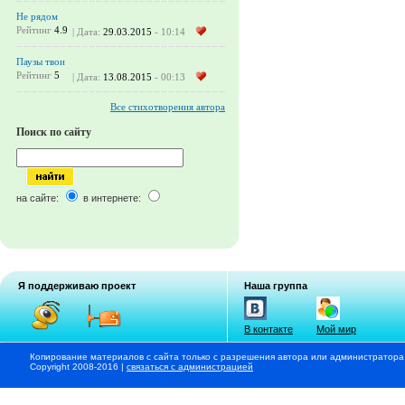
Не рядом
Рейтинг
4.9
| Дата:
29.03.2015
- 10:14
Паузы твои
Рейтинг
5
| Дата:
13.08.2015
- 00:13
Все стихотворения автора
Поиск по сайту
на сайте:
в интернете:
Я поддерживаю проект
Наша группа
В контакте
Мой мир
Копирование материалов с сайта только с разрешения автора или администратора
Copyright 2008-2016 |
связаться с администрацией