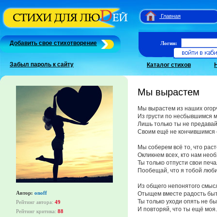
Главная
Добавить свое стихотворение
Логин:
Забыл пароль к сайту
Каталог стихов
Мы вырастем
Мы вырастем из наших огор
Из грусти по несбывшимся 
Лишь только ты не предава
Своим ещё не кончившимся 
Мы соберем всё то, что рас
Окликнем всех, кто нам нео
Ты только отпусти свои печа
Пообещай, что я тобой люб
Из общего непонятого смыс
Автор:
onoff
Отыщем вместе радость быт
Ты только уходи опять не бы
Рейтинг автора:
49
И повторяй, что ты ещё моя.
Рейтинг критика:
88