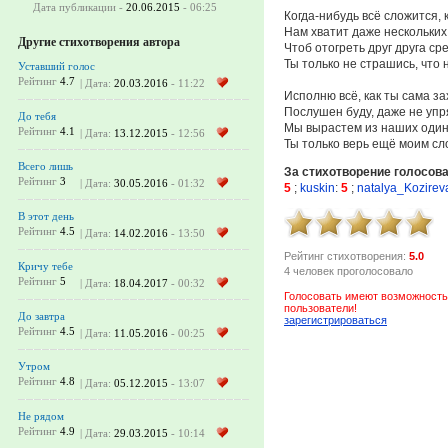
Дата публикации -
20.06.2015
- 06:25
Когда-нибудь всё сложится, 
Нам хватит даже нескольких
Другие стихотворения автора
Чтоб отогреть друг друга ср
Ты только не страшись, что 
Уставший голос
Рейтинг
4.7
| Дата:
20.03.2016
- 11:22
Исполню всё, как ты сама з
Послушен буду, даже не упр
До тебя
Мы вырастем из наших один
Рейтинг
4.1
| Дата:
13.12.2015
- 12:56
Ты только верь ещё моим сл
Всего лишь
За стихотворение голосов
Рейтинг
3
| Дата:
30.05.2016
- 01:32
5
;
kuskin
:
5
;
natalya_Kozirev
В этот день
Рейтинг
4.5
| Дата:
14.02.2016
- 13:50
Рейтинг стихотворения:
5.0
Кричу тебе
4 человек проголосовало
Рейтинг
5
| Дата:
18.04.2017
- 00:32
Голосовать имеют возможность
пользователи!
До завтра
зарегистрироваться
Рейтинг
4.5
| Дата:
11.05.2016
- 00:25
Утром
Рейтинг
4.8
| Дата:
05.12.2015
- 13:07
Не рядом
Рейтинг
4.9
| Дата:
29.03.2015
- 10:14