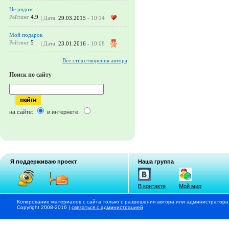
Не рядом
Рейтинг
4.9
| Дата:
29.03.2015
- 10:14
Мой подарок
Рейтинг
5
| Дата:
23.01.2016
- 10:08
Все стихотворения автора
Поиск по сайту
на сайте:
в интернете:
Я поддерживаю проект
Наша группа
В контакте
Мой мир
Копирование материалов с сайта только с разрешения автора или администратора
Copyright 2008-2016 |
связаться с администрацией