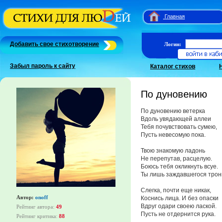
Главная
Добавить свое стихотворение
Логин:
Забыл пароль к сайту
Каталог стихов
По дуновению
По дуновению ветерка
Вдоль увядающей аллеи
Тебя почувствовать сумею,
Пусть невесомую пока.
Твою знакомую ладонь
Не перепутав, расцелую.
Боюсь тебя окликнуть всуе.
Ты лишь заждавшегося трон
Слегка, почти еще никак,
Автор:
onoff
Коснись лица. И без опаски
Вдруг одари своею лаской.
Рейтинг автора:
49
Пусть не отдернится рука.
Рейтинг критика:
88