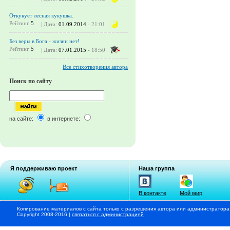
Откукует лесная кукушка.
Рейтинг
5
| Дата:
01.09.2014
- 21:01
Без веры в Бога - жизни нет!
Рейтинг
5
| Дата:
07.01.2015
- 18:50
Все стихотворения автора
Поиск по сайту
на сайте:
в интернете:
Я поддерживаю проект
Наша группа
В контакте
Мой мир
Копирование материалов с сайта только с разрешения автора или администратора
Copyright 2008-2016 |
связаться с администрацией