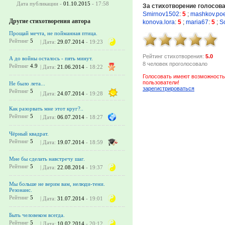
Дата публикации -
01.10.2015
- 17:58
За стихотворение голосов
Smirnov1502
:
5
;
mashkov.poe
Другие стихотворения автора
konova.lora
:
5
;
maria67
:
5
;
S
Прощай мечта, не пойманная птица.
Рейтинг
5
| Дата:
29.07.2014
- 19:23
Рейтинг стихотворения:
5.0
А до войны осталось - пять минут.
8 человек проголосовало
Рейтинг
4.9
| Дата:
21.06.2014
- 18:22
Голосовать имеют возможность
пользователи!
Не было лета...
зарегистрироваться
Рейтинг
5
| Дата:
24.07.2014
- 19:28
Как разорвать мне этот круг?..
Рейтинг
5
| Дата:
06.07.2014
- 18:27
Чёрный квадрат.
Рейтинг
5
| Дата:
19.07.2014
- 18:59
Мне бы сделать навстречу шаг.
Рейтинг
5
| Дата:
22.08.2014
- 19:37
Мы больше не верим вам, нелюди-тени.
Резонанс.
Рейтинг
5
| Дата:
31.07.2014
- 19:01
Быть человеком всегда.
Рейтинг
5
| Дата:
10.02.2014
- 20:12