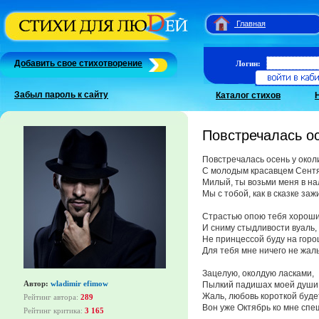
Главная
Добавить свое стихотворение
Логин:
Забыл пароль к сайту
Каталог стихов
Повстречалась ос
Повстречалась осень у окол
С молодым красавцем Сент
Милый, ты возьми меня в н
Мы с тобой, как в сказке заж
Страстью опою тебя хороши
И сниму стыдливости вуаль,
Не принцессой буду на горо
Для тебя мне ничего не жаль
Зацелую, околдую ласками,
Автор:
wladimir efimow
Пылкий падишах моей души
Жаль, любовь короткой буде
Рейтинг автора:
289
Вон уже Октябрь ко мне спе
Рейтинг критика:
3 165