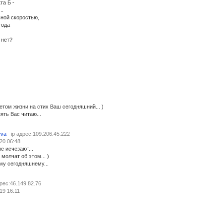
та Б -
..
ьной скоростью,
года
 нет?
етом жизни на стих Ваш сегодняшний... )
ть Вас читаю...
eva
ip адрес:109.206.45.222
20 06:48
не исчезают...
молчат об этом... )
му сегодняшнему...
дрес:46.149.82.76
19 16:11