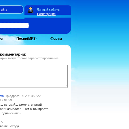
сайта
Личный кабинет
Регистрация
ов
Песни(MP3)
Форум
 комментарий:
арии могут только зарегистрированные
eva
ip адрес:109.206.45.222
17 01:59
.. детский... замечательный...
ятая "назывался. Там были просто
 одна из них -
 Б
два пешехода