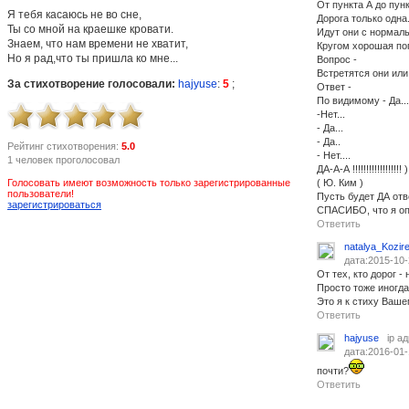
От пункта А до пунк
Я тебя касаюсь не во сне,
Дорога только одна.
Ты со мной на краешке кровати.
Идут они с нормал
Знаем, что нам времени не хватит,
Кругом хорошая по
Но я рад,что ты пришла ко мне...
Вопрос -
Встретятся они или
За стихотворение голосовали:
hajyuse
:
5
;
Ответ -
По видимому - Да...
-Нет...
- Да...
- Да..
Рейтинг стихотворения:
5.0
- Нет....
1 человек проголосовал
ДА-А-А !!!!!!!!!!!!!!!!!! )
Голосовать имеют возможность только зарегистрированные
( Ю. Ким )
пользователи!
Пусть будет ДА отв
зарегистрироваться
СПАСИБО, что я опя
Ответить
natalya_Kozir
дата:2015-10-
От тех, кто дорог - 
Просто тоже иногда 
Это я к стиху Ваше
Ответить
hajyuse
ip а
дата:2016-01-
почти?
Ответить