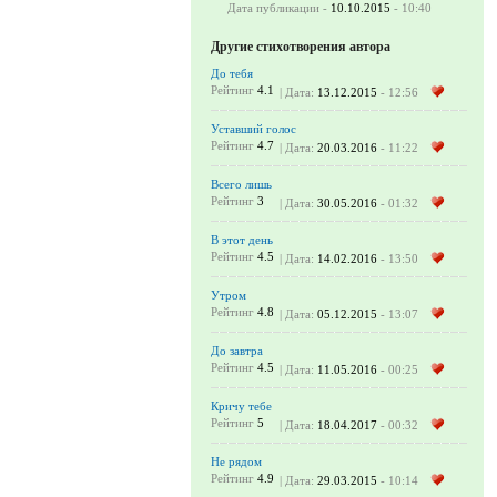
Дата публикации -
10.10.2015
- 10:40
Другие стихотворения автора
До тебя
Рейтинг
4.1
| Дата:
13.12.2015
- 12:56
Уставший голос
Рейтинг
4.7
| Дата:
20.03.2016
- 11:22
Всего лишь
Рейтинг
3
| Дата:
30.05.2016
- 01:32
В этот день
Рейтинг
4.5
| Дата:
14.02.2016
- 13:50
Утром
Рейтинг
4.8
| Дата:
05.12.2015
- 13:07
До завтра
Рейтинг
4.5
| Дата:
11.05.2016
- 00:25
Кричу тебе
Рейтинг
5
| Дата:
18.04.2017
- 00:32
Не рядом
Рейтинг
4.9
| Дата:
29.03.2015
- 10:14