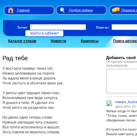
Главная
Подбор рифмы
Правила 
Логин:
Пароль:
Каталог стихов
Новости
Конкурсы
Поиск автор
Рад тебе
Добавить свой
Оставлять коммент
пользователи
У восторга привкус твоих губ,
Нежно целовавших на пороге.
Ты ждала меня в конце дороги,
Чтоб застыть в объятиях моих рук.
У мечты цвет ждущих твоих глаз,
Вспыхнувших при виде силуэта.
natalya_Kozir
Я дошел к тебе. Я сделал это
дата:2015-10-
Чтоб ничто не разделяло нас.
Фильм когда-то был.
"Точка, точка, зап
На двоих одни теперь слова.
обалденные песни...
Нужные,звучащие чуть слышно.
Все почти исполнилось и вышло,
Из пункта А в пункт
Хоть совсем не верилось сперва.
Вышли навстречу 