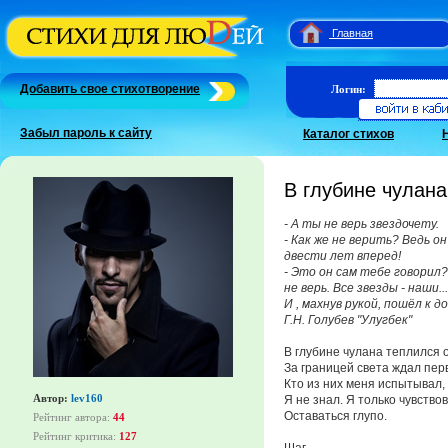
Главная
Добавить свое стихотворение
Логин:
Забыл пароль к сайту
Каталог стихов
В глубине чулана.
- А ты не верь звездочету.
- Как же не верить? Ведь о
двести лет вперед!
- Это он сам тебе говорил? 
не верь. Все звезды - наши...
И , махнув рукой, пошёл к до
Г.Н. Голубев "Улугбек"
В глубине чулана теплился о
За границей света ждал пе
Кто из них меня испытывал, 
Автор:
lev160
Я не знал. Я только чувствов
Оставаться глупо.
Рейтинг автора:
44
Рейтинг критика:
127
Шаг.