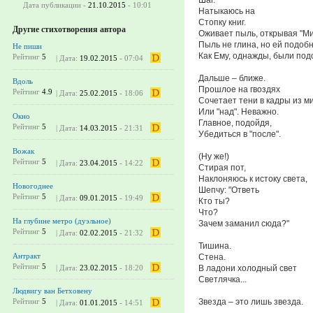
Дата публикации -
21.10.2015
- 10:01
Натыкаюсь на
Стопку книг.
Другие стихотворения автора
Оживает пыль, открывая "Ми
Пыль не глина, но ей подоб
Не пиши
Как Ему, однажды, были под
Рейтинг
5
| Дата:
19.02.2015
- 07:04
Дальше – ближе.
Вдоль
Прошлое на гвоздях
Рейтинг
4.9
| Дата:
25.02.2015
- 18:06
Сочетает тени в кадры из ми
Или "над". Неважно.
Окно
Главное, подойдя,
Рейтинг
5
| Дата:
14.03.2015
- 21:31
Убедиться в "после".
Вожак
(Ну же!)
Рейтинг
5
| Дата:
23.04.2015
- 14:22
Стирая пот,
Наклоняюсь к истоку света,
Новогоднее
Шепчу: "Ответь
Рейтинг
5
| Дата:
09.01.2015
- 19:49
Кто ты?
Что?
На глубине метро (дуэльное)
Зачем заманил сюда?"
Рейтинг
5
| Дата:
02.02.2015
- 21:32
Тишина.
Антракт
Стена.
Рейтинг
5
В ладони холодный свет
| Дата:
23.02.2015
- 18:20
Светлячка...
Людвигу ван Бетховену
Звезда – это лишь звезда.
Рейтинг
5
| Дата:
01.01.2015
- 14:51