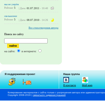
мы не умрём
Рейтинг
5
| Дата:
01.07.2011
- 10:40
cкольжение
Рейтинг
5
| Дата:
08.07.2010
- 14:26
Все стихотворения автора
Поиск по сайту
на сайте:
в интернете:
Я поддерживаю проект
Наша группа
В контакте
Мой мир
Копирование материалов с сайта только с разрешения автора или администратора
Copyright 2008-2016 |
связаться с администрацией