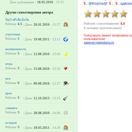
Дата публикации -
18.05.2010
- 13:31
5
;
@Kisynia@
:
5
;
:
5
;
адвока
Другие стихотворения автора
ПрО кРоКоДиЛа
Рейтинг стихотворения:
5.0
Рейтинг
4.5
| Дата:
26.01.2010
- 15:37
6 человек проголосовало
утраченые
Голосовать имеют возможность
Рейтинг
5
пользователи!
| Дата:
19.08.2011
- 13:11
зарегистрироваться
неуверенность
Рейтинг
5
| Дата:
12.08.2010
- 13:03
игры
Рейтинг
5
| Дата:
15.08.2010
- 13:55
мся
Рейтинг
0
| Дата:
09.08.2016
- 12:27
крен
Рейтинг
5
| Дата:
12.10.2013
- 13:25
сливаясь
Рейтинг
5
| Дата:
28.08.2010
- 14:09
истерия
Рейтинг
5
| Дата:
18.03.2011
- 14:20