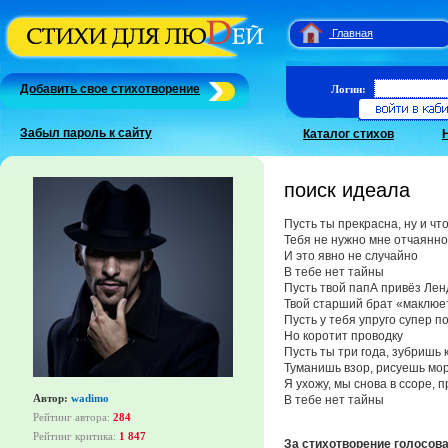
Главная
Добавить свое стихотворение
Логин:
Забыл пароль к сайту
Каталог стихов
поиск идеала
Пусть ты прекрасна, ну и что
Тебя не нужно мне отчаянно
И это явно не случайно
В тебе нет тайны
Пусть твой папА привёз Лен
Твой старший брат «маклюет
Пусть у тебя упруго супер п
Но коротит проводку
Пусть ты три года, зубришь 
Туманишь взор, рисуешь мо
Я ухожу, мы снова в ссоре, п
Автор:
wadimo
В тебе нет тайны
Рейтинг автора:
284
Рейтинг критика:
1 847
За стихотворение голосов