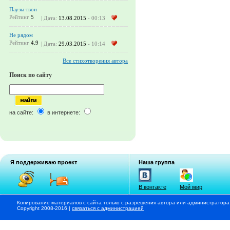
Паузы твои
Рейтинг
5
| Дата:
13.08.2015
- 00:13
Не рядом
Рейтинг
4.9
| Дата:
29.03.2015
- 10:14
Все стихотворения автора
Поиск по сайту
на сайте:
в интернете:
Я поддерживаю проект
Наша группа
В контакте
Мой мир
Копирование материалов с сайта только с разрешения автора или администратора
Copyright 2008-2016 |
связаться с администрацией