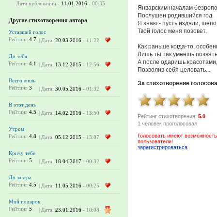
Дата публикации -
11.01.2016
- 00:35
Январским началам безроп
Послушен родившийся год.
Другие стихотворения автора
Я знаю - пусть издали, шеп
Твой голос меня позовет.
Уставший голос
Рейтинг
4.7
| Дата:
20.03.2016
- 11:22
Как раньше когда-то, особен
Лишь ты так умеешь позвать
До тебя
А после одаришь красотами
Рейтинг
4.1
| Дата:
13.12.2015
- 12:56
Позволив себя целовать...
Всего лишь
За стихотворение голосов
Рейтинг
3
| Дата:
30.05.2016
- 01:32
В этот день
Рейтинг
4.5
| Дата:
14.02.2016
- 13:50
Рейтинг стихотворения:
5.0
1 человек проголосовал
Утром
Голосовать имеют возможность
Рейтинг
4.8
| Дата:
05.12.2015
- 13:07
пользователи!
зарегистрироваться
Кричу тебе
Рейтинг
5
| Дата:
18.04.2017
- 00:32
До завтра
Рейтинг
4.5
| Дата:
11.05.2016
- 00:25
Мой подарок
Рейтинг
5
| Дата:
23.01.2016
- 10:08