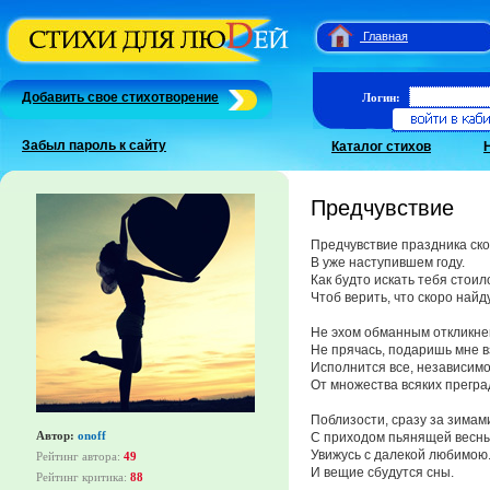
Главная
Добавить свое стихотворение
Логин:
Забыл пароль к сайту
Каталог стихов
Предчувствие
Предчувствие праздника ско
В уже наступившем году.
Как будто искать тебя стоил
Чтоб верить, что скоро найду
Не эхом обманным откликне
Не прячась, подаришь мне в
Исполнится все, независим
От множества всяких прегра
Поблизости, сразу за зимам
Автор:
onoff
С приходом пьянящей весны
Увижусь с далекой любимою
Рейтинг автора:
49
И вещие сбудутся сны.
Рейтинг критика:
88