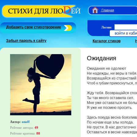
Главная
Добавить свое стихотворение
Логин:
Забыл пароль к сайту
Каталог стихов
Ожидания
Ожидания не одолеют
Ни надежды, ни веры в тебя
Возвращайся из странствий 
Чтоб к губам прикоснуться, 
Жду тебя. Возвращайся спо
Ты так много оставила сил.
Мне уже оставаться не боль
Я уже не посмею просить.
Здесь покуда весна боязлив
Автор:
onoff
По ночам еще злы холода.
Не грусти. В нас достаточно
Рейтинг автора:
49
Оставаться в весне навсегда
Рейтинг критика:
88