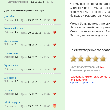
Дата публикации -
12.03.2016
- 11:42
Кто бы нас не корил за наив
Сколько б раз не учила нас 
Другие стихотворения автора
Я хочу, чтобы ты возвратила
Из краев и маршрутов чужих
До тебя
Рейтинг
4.1
| Дата:
13.12.2015
- 12:56
Может быть, потому и не ск
Наш неслышный почти разг
Уставший голос
Мне спокойней живется. И 
Рейтинг
4.7
| Дата:
20.03.2016
- 11:22
От того, что ты есть до сих по
Всего лишь
Рейтинг
3
| Дата:
30.05.2016
- 01:32
За стихотворение голосов
В этот день
Рейтинг
4.5
| Дата:
14.02.2016
- 13:50
Кричу тебе
Рейтинг стихотворения:
5.0
Рейтинг
5
| Дата:
18.04.2017
- 00:32
1 человек проголосовал
Голосовать имеют возможность
До завтра
пользователи!
Рейтинг
4.5
| Дата:
11.05.2016
- 00:25
зарегистрироваться
Утром
Рейтинг
4.8
| Дата:
05.12.2015
- 13:07
Мой подарок
Рейтинг
5
| Дата:
23.01.2016
- 10:08