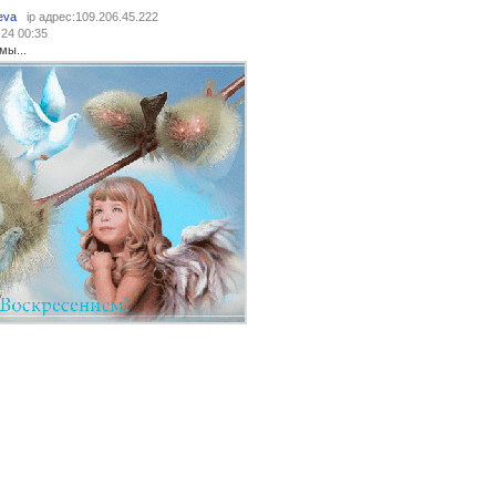
eva
ip адрес:109.206.45.222
-24 00:35
мы...