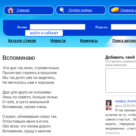
Главная
Подбор рифмы
Правила 
Логин:
Пароль:
Каталог стихов
Новости
Конкурсы
Поиск автор
Вспоминаю
Добавить свой
Оставлять коммент
пользователи
Эти дни так легко, стремительно
Пролетают,теряясь в прошлом.
Мы так долго уже не виделись,
Не мечталось нам о хорошем.
Друг для друга не осязаемы.
Лишь по памяти, больше ночью,
natalya_Kozir
О тебе, в суете вокзальной
дата:2016-04
Вспоминаю, скучая очень.
Я так проник
кулачки за то, что
О руках, обнимавших скоро так,
самого счастья... 
Отпустивших меня в итоге,
верить... Наверное
Обо всем, что обоим дорого
непременно - счаст
Вспоминаю, грущу о многом.
Ответить