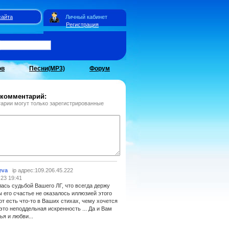
сайта
Личный кабинет
Регистрация
ов
Песни(MP3)
Форум
 комментарий:
арии могут только зарегистрированные
eva
ip адрес:109.206.45.222
-23 19:41
лась судьбой Вашего ЛГ, что всегда держу
бы его счастье не оказалось иллюзией этого
Вот есть что-то в Ваших стихах, чему хочется
 это неподдельная искренность ... Да и Вам
ья и любви...