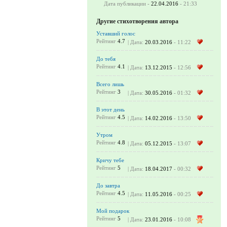
Дата публикации -
22.04.2016
- 21:33
Другие стихотворения автора
Уставший голос
Рейтинг
4.7
| Дата:
20.03.2016
- 11:22
До тебя
Рейтинг
4.1
| Дата:
13.12.2015
- 12:56
Всего лишь
Рейтинг
3
| Дата:
30.05.2016
- 01:32
В этот день
Рейтинг
4.5
| Дата:
14.02.2016
- 13:50
Утром
Рейтинг
4.8
| Дата:
05.12.2015
- 13:07
Кричу тебе
Рейтинг
5
| Дата:
18.04.2017
- 00:32
До завтра
Рейтинг
4.5
| Дата:
11.05.2016
- 00:25
Мой подарок
Рейтинг
5
| Дата:
23.01.2016
- 10:08