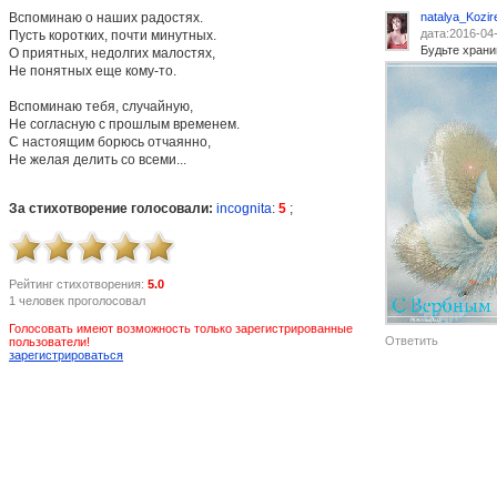
Вспоминаю о наших радостях.
natalya_Kozir
дата:2016-04
Пусть коротких, почти минутных.
Будьте храни
О приятных, недолгих малостях,
Не понятных еще кому-то.
Вспоминаю тебя, случайную,
Не согласную с прошлым временем.
С настоящим борюсь отчаянно,
Не желая делить со всеми...
За стихотворение голосовали:
incognita
:
5
;
Рейтинг стихотворения:
5.0
1 человек проголосовал
Голосовать имеют возможность только зарегистрированные
Ответить
пользователи!
зарегистрироваться