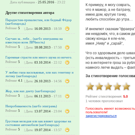
Дата публикации -
25.05.2016
- 23:22
К примеру, я могу соврать,
что я мажор, а не батрачу,
Другие стихотворения автора
имею дом, крутую тачку,
любить способен до утра…
Парадистам-прикалистам, или бедный Фёдор
(кагбэпародь)
Рейтинг
5
И внемлют сказкам "фраера"
| Дата:
16.09.2013
- 18:59
им невдомёк, что, в самом д
свожу концы я еле-еле,
Скучаю за...тебе... (кагбэ эпиграмма на
известную всем ЛИЧность)
имея „Ниву“ и „сарай“,
Рейтинг
5
| Дата:
18.08.2013
- 17:50
Что со здоровьем дело швах
Гаремные страсти или много шума из ничего.
(есть инвалидность – третья
Рейтинг
5
но в интернете грош за рубл
| Дата:
03.10.2014
- 22:12
намного легче выдать – факт
У любви глаза васильковые, или нах генетику и
За стихотворение голосов
логику (кагбэпародь)
Рейтинг
4.1
| Дата:
26.10.2013
- 14:56
Жор, или нах диету (кагбэпародь)
Рейтинг
5
| Дата:
06.11.2013
- 17:11
Рейтинг стихотворения:
5.0
1 человек проголосовал
Непробиваемость (кагбэ эпиграмь)
Голосовать имеют возможность
Рейтинг
5
| Дата:
13.07.2014
- 23:04
пользователи!
зарегистрироваться
Грустная мелодия или как влияет здоровье на
состояние автомобиля (кагбэпародь)
Рейтинг
5
| Дата:
19.07.2014
- 13:57