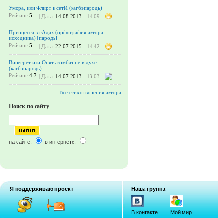
Умора, или Флирт в сетИ (кагбэпародь)
Рейтинг
5
| Дата:
14.08.2013
- 14:09
Принцесса в гАдах (орфография автора
исходника) [пародь]
Рейтинг
5
| Дата:
22.07.2015
- 14:42
Винегрет или Опять комбат не в духе
(кагбэпародь)
Рейтинг
4.7
| Дата:
14.07.2013
- 13:03
Все стихотворения автора
Поиск по сайту
на сайте:
в интернете:
Я поддерживаю проект
Наша группа
В контакте
Мой мир