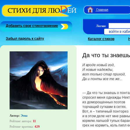
Главная
Добавить свое стихотворение
Логин:
Забыл пароль к сайту
Каталог стихов
Да что ты знаешь
И вроде новый год,
И новые надежды,
вот только стар приход,
Да и понты все те же...
— Да что ты знаешь о понта
спросил меня однажды Нек
из доморощенных поэтов
торчащий сутками в сетях.
Вот, я – типичный понторез
Автор:
Этна
и в этом деле нет мне равны
кормлю лапшой тупых баран
Рейтинг автора:
11
грех не кормить, коль пипл е
Рейтинг критика:
429