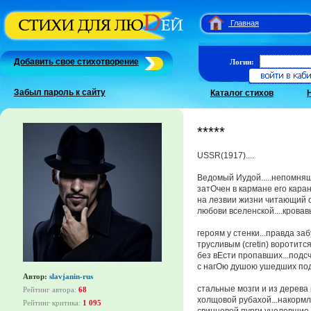
Главная
Добавить свое стихотворение
Логин:
Забыл пароль к сайту
Каталог стихов
*****
USSR(1917)....
Ведомый Иудой.....непомня
затОчен в кармане его кара
на лезвии жизни читающий 
любови вселенской....кров
героям у стенки...правда за
трусливым (crеtin) воротитс
без вЕсти пропавших...под
с нагОю душою ушедших по
Автор:
slavjanin-rus
стальные мозги и из дерева 
Рейтинг автора:
68
холщовой рубахой...накорм
Рейтинг критика:
1 095
свинцовой пурги уцелевшие 