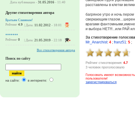
Дата публикации -
31.05.2016
- 11:40
расставлены в клетки велик
Другие стихотворения автора
багряное утро и ночь пером
сверкающим глазом....шерен
Братьям Славянам!
врагами фантомными,имене
Рейтинг
4.9
| Дата:
11.02.2012
- 18:01
и выбора НЕТ!!!...или РАЙ ил
*******
За стихотворение голосов
Рейтинг
0
| Дата:
21.05.2019
- 22:18
Mr_Anarchist
:
4
;
franz51
:
5
;
Все стихотворения автора
Поиск по сайту
Рейтинг стихотворения:
4.7
3 человек проголосовало
Голосовать имеют возможность
пользователи!
на сайте:
в интернете:
зарегистрироваться