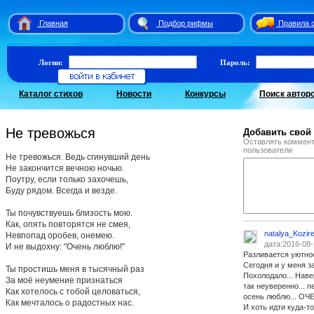
Главная
Подбор рифмы
Правила 
Логин:
Пароль:
Каталог стихов
Новости
Конкурсы
Поиск автор
Не тревожься
Добавить свой
Оставлять коммент
пользователи
Не тревожься. Ведь сгинувший день
Не закончится вечною ночью.
Поутру, если только захочешь,
Буду рядом. Всегда и везде.
Ты почувствуешь близость мою.
Как, опять повторятся не смея,
natalya_Kozir
Невпопад оробев, онемею.
дата:2016-08-
И не выдохну: "Очень люблю!"
Разливается уютност
Сегодня и у меня за
Ты простишь меня в тысячный раз
Похолодало... Наве
За моё неумение признаться
так неуверенно... п
Как хотелось с тобой целоваться,
осень люблю... ОЧЕ
Как мечталось о радостных нас.
И хоть идти куда-т