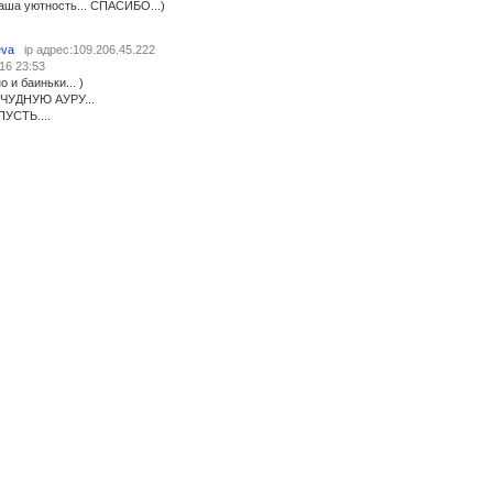
Ваша уютность... СПАСИБО...)
eva
ip адрес:109.206.45.222
16 23:53
 и баиньки... )
ЧУДНУЮ АУРУ...
ПУСТЬ....