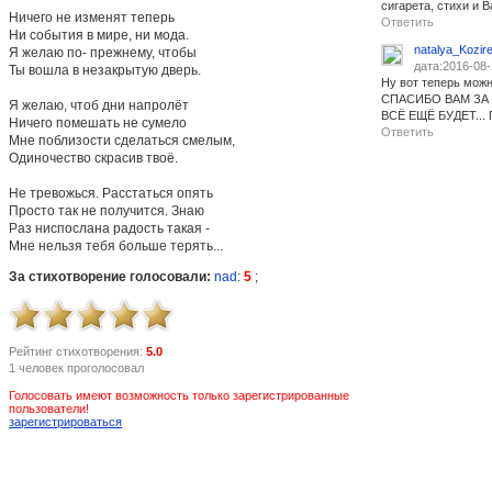
сигарета, стихи и 
Ничего не изменят теперь
Ответить
Ни события в мире, ни мода.
natalya_Kozir
Я желаю по- прежнему, чтобы
дата:2016-08-
Ты вошла в незакрытую дверь.
Ну вот теперь можно
СПАСИБО ВАМ ЗА 
Я желаю, чтоб дни напролёт
ВСЁ ЕЩЁ БУДЕТ... 
Ничего помешать не сумело
Ответить
Мне поблизости сделаться смелым,
Одиночество скрасив твоё.
Не тревожься. Расстаться опять
Просто так не получится. Знаю
Раз ниспослана радость такая -
Мне нельзя тебя больше терять...
За стихотворение голосовали:
nad
:
5
;
Рейтинг стихотворения:
5.0
1 человек проголосовал
Голосовать имеют возможность только зарегистрированные
пользователи!
зарегистрироваться