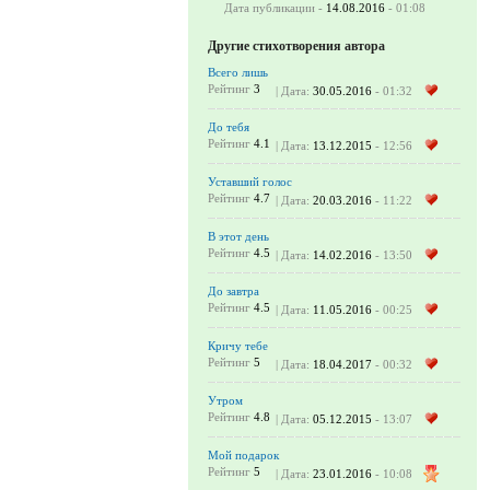
Дата публикации -
14.08.2016
- 01:08
Другие стихотворения автора
Всего лишь
Рейтинг
3
| Дата:
30.05.2016
- 01:32
До тебя
Рейтинг
4.1
| Дата:
13.12.2015
- 12:56
Уставший голос
Рейтинг
4.7
| Дата:
20.03.2016
- 11:22
В этот день
Рейтинг
4.5
| Дата:
14.02.2016
- 13:50
До завтра
Рейтинг
4.5
| Дата:
11.05.2016
- 00:25
Кричу тебе
Рейтинг
5
| Дата:
18.04.2017
- 00:32
Утром
Рейтинг
4.8
| Дата:
05.12.2015
- 13:07
Мой подарок
Рейтинг
5
| Дата:
23.01.2016
- 10:08