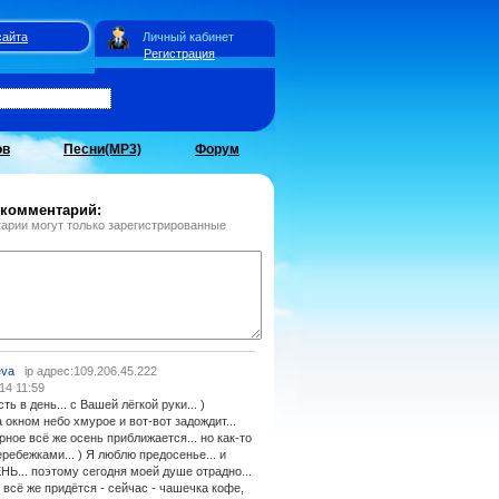
сайта
Личный кабинет
Регистрация
ов
Песни(MP3)
Форум
 комментарий:
арии могут только зарегистрированные
eva
ip адрес:109.206.45.222
14 11:59
ь в день... с Вашей лёгкой руки... )
 окном небо хмурое и вот-вот задождит...
рное всё же осень приближается... но как-то
еребежками... ) Я люблю предосенье... и
НЬ... поэтому сегодня моей душе отрадно...
о всё же придётся - сейчас - чашечка кофе,