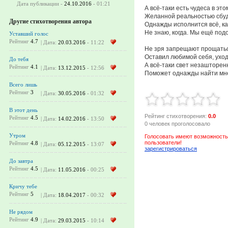
Дата публикации -
24.10.2016
- 01:21
А всё-таки есть чудеса в это
Желанной реальностью сбуд
Другие стихотворения автора
Однажды исполнится всё, ка
Не знаю, когда. Мы ещё под
Уставший голос
Рейтинг
4.7
| Дата:
20.03.2016
- 11:22
Не зря запрещают прощатьс
Оставил любимой себя, уход
До тебя
А всё-таки свет незашторен
Рейтинг
4.1
| Дата:
13.12.2015
- 12:56
Поможет однажды найти мн
Всего лишь
Рейтинг
3
| Дата:
30.05.2016
- 01:32
В этот день
Рейтинг стихотворения:
0.0
Рейтинг
4.5
| Дата:
14.02.2016
- 13:50
0 человек проголосовало
Утром
Голосовать имеют возможность
пользователи!
Рейтинг
4.8
| Дата:
05.12.2015
- 13:07
зарегистрироваться
До завтра
Рейтинг
4.5
| Дата:
11.05.2016
- 00:25
Кричу тебе
Рейтинг
5
| Дата:
18.04.2017
- 00:32
Не рядом
Рейтинг
4.9
| Дата:
29.03.2015
- 10:14