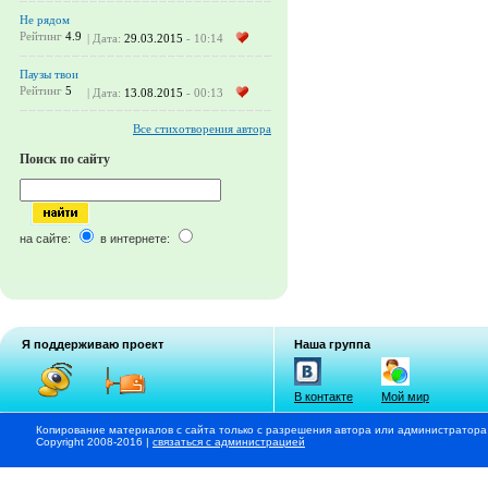
Не рядом
Рейтинг
4.9
| Дата:
29.03.2015
- 10:14
Паузы твои
Рейтинг
5
| Дата:
13.08.2015
- 00:13
Все стихотворения автора
Поиск по сайту
на сайте:
в интернете:
Я поддерживаю проект
Наша группа
В контакте
Мой мир
Копирование материалов с сайта только с разрешения автора или администратора
Copyright 2008-2016 |
связаться с администрацией