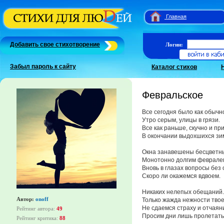
Главная
Добавить свое стихотворение
Логин:
Забыл пароль к сайту
Каталог стихов
Февральское
Все сегодня было как обычн
Утро серым, улицы в грязи.
Все как раньше, скучно и пр
В окончании выдохшихся зи
Окна занавешены бесцветн
Монотонно долгим феврале
Вновь в глазах вопросы без 
Скоро ли окажемся вдвоем.
Никаких нелепых обещаний.
Автор:
onoff
Только жажда нежности твое
Не сдаемся страху и отчаян
Рейтинг автора:
49
Просим дни лишь пролетать
Рейтинг критика:
88