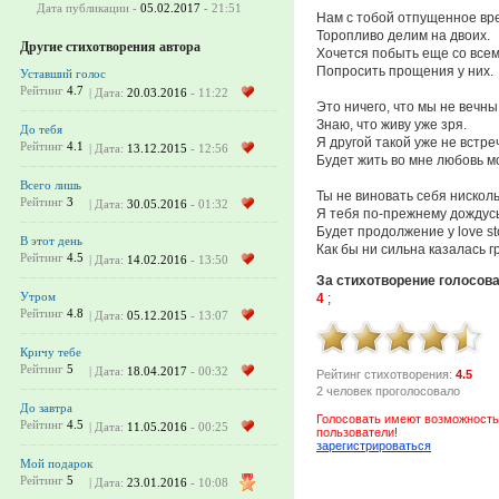
Дата публикации -
05.02.2017
- 21:51
Нам с тобой отпущенное вр
Торопливо делим на двоих.
Другие стихотворения автора
Хочется побыть еще со всем
Попросить прощения у них.
Уставший голос
Рейтинг
4.7
| Дата:
20.03.2016
- 11:22
Это ничего, что мы не вечны
Знаю, что живу уже зря.
До тебя
Я другой такой уже не встреч
Рейтинг
4.1
| Дата:
13.12.2015
- 12:56
Будет жить во мне любовь м
Всего лишь
Ты не виновать себя нисколь
Рейтинг
3
| Дата:
30.05.2016
- 01:32
Я тебя по-прежнему дождусь
Будет продолжение у love sto
В этот день
Как бы ни сильна казалась гр
Рейтинг
4.5
| Дата:
14.02.2016
- 13:50
За стихотворение голосов
Утром
4
;
Рейтинг
4.8
| Дата:
05.12.2015
- 13:07
Кричу тебе
Рейтинг
5
| Дата:
18.04.2017
- 00:32
Рейтинг стихотворения:
4.5
2 человек проголосовало
До завтра
Голосовать имеют возможность
Рейтинг
4.5
| Дата:
11.05.2016
- 00:25
пользователи!
зарегистрироваться
Мой подарок
Рейтинг
5
| Дата:
23.01.2016
- 10:08